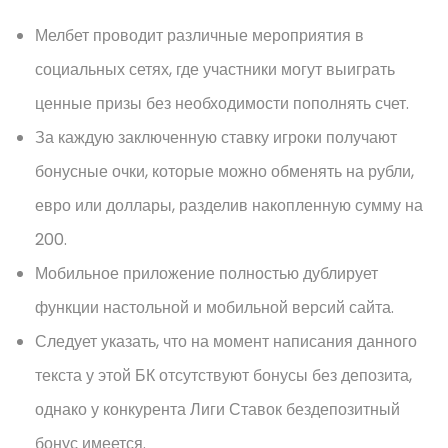
Мелбет проводит различные мероприятия в
социальных сетях, где участники могут выиграть
ценные призы без необходимости пополнять счет.
За каждую заключенную ставку игроки получают
бонусные очки, которые можно обменять на рубли,
евро или доллары, разделив накопленную сумму на
200.
Мобильное приложение полностью дублирует
функции настольной и мобильной версий сайта.
Следует указать, что на момент написания данного
текста у этой БК отсутствуют бонусы без депозита,
однако у конкурента Лиги Ставок бездепозитный
бонус имеется.