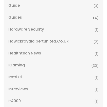
Guide
(3)
Guides
(4)
Hardware Security
(1)
Hawickroyalalbertunited.co.uk
(2)
Healthtech News
(1)
IGaming
(30)
Imtri.cl
(1)
Interviews
(1)
It4000
(1)