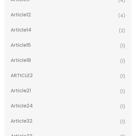
(4)
Article12
(4)
Article14
(2)
Article15
(1)
Article18
(1)
ARTICLE2
(1)
Article21
(1)
Article24
(1)
Article32
(1)