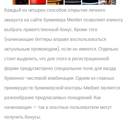
Каждый из четырех способов открытия личного
аккаунта на сайте букмекера Мелбет позволяет клиенту
выбрать приветственный бонус. Кроме того
(начинающие беттеры вправе воспользоваться
актуальным промокодом), если он имеется. Отдельно
стоит выделить, что для этого в регистрационной
форме предусмотрено специальное поле для ввода
буквенно-числовой комбинации. Одним из главных
преимуществ букмекерской конторы Melbet является
разнообразие предлагаемых поощрений. Как
начинающие — так и опытные пользователи могут
получить бонусы.