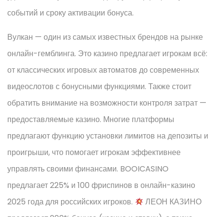
событий и сроку активации бонуса.
Вулкан — один из самых известных брендов на рынке
онлайн-гемблинга. Это казино предлагает игрокам всё:
от классических игровых автоматов до современных
видеослотов с бонусными функциями. Также стоит
обратить внимание на возможности контроля затрат —
предоставляемые казино. Многие платформы
предлагают функцию установки лимитов на депозиты и
проигрыши, что помогает игрокам эффективнее
управлять своими финансами. BOOICASINO
предлагает 225% и 100 фриспинов в онлайн-казино
2025 года для российских игроков.
ЛЕОН КАЗИНО