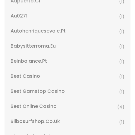
Atipuerto.cl
(1)
Au0271
(1)
Autohenriquesevale.pt
(1)
Babysitterroma.eu
(1)
Beinbalance.pt
(1)
Best Casino
(1)
Best Gamstop Casino
(1)
Best Online Casino
(4)
Bilbosurfshop.co.uk
(1)