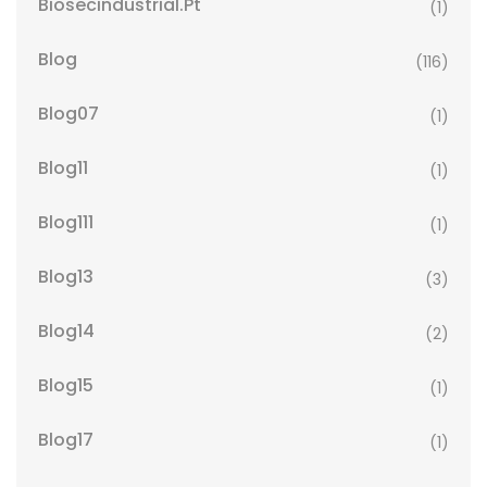
Biosecindustrial.pt
(1)
Blog
(116)
Blog07
(1)
Blog11
(1)
Blog111
(1)
Blog13
(3)
Blog14
(2)
Blog15
(1)
Blog17
(1)