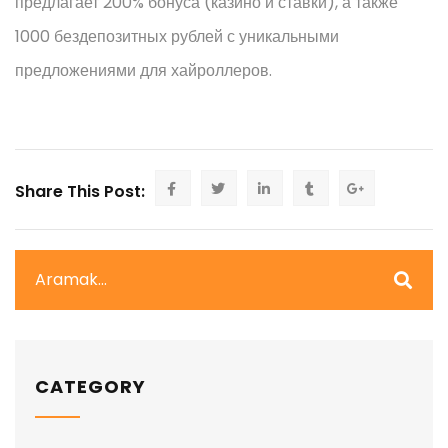
предлагает 200% бонуса (казино и ставки), а также
1000 бездепозитных рублей с уникальными
предложениями для хайроллеров.
Share This Post:
CATEGORY