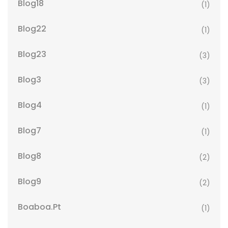
Blog18
(1)
Blog22
(1)
Blog23
(3)
Blog3
(3)
Blog4
(1)
Blog7
(1)
Blog8
(2)
Blog9
(2)
Boaboa.pt
(1)