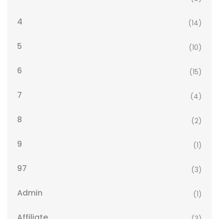
4
(14)
5
(10)
6
(15)
7
(4)
8
(2)
9
(1)
97
(3)
Admin
(1)
Affiliate
(3)