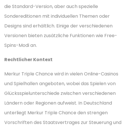
die Standard-Version, aber auch spezielle
Sondereditionen mit individuellen Themen oder
Designs sind erhältlich. Einige der verschiedenen
Versionen bieten zusätzliche Funktionen wie Free-
Spins-Modi an.
Rechtlicher Kontext
Merkur Triple Chance wird in vielen Online-Casinos
und Spielhallen angeboten, wobei das Spielen von
Glücksspielunterschiede zwischen verschiedenen
Ländern oder Regionen aufweist. In Deutschland
unterliegt Merkur Triple Chance den strengen
Vorschriften des Staatsvertrages zur Steuerung und