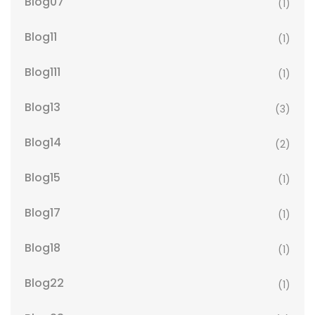
Blog07
(1)
Blog11
(1)
Blog111
(1)
Blog13
(3)
Blog14
(2)
Blog15
(1)
Blog17
(1)
Blog18
(1)
Blog22
(1)