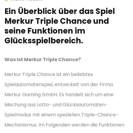
Ein Überblick über das Spiel
Merkur Triple Chance und
seine Funktionen im
Glücksspielbereich.
Was ist Merkur Triple Chance?
Merkur Triple Chance ist ein beliebtes
Spielautomatenspiel, entwickelt von der Firma
Merkur Gaming GmbH. Es handelt sich um eine
Mischung aus Lotto- und Glücksautomaten-
Spielmodus mit einem speziellen Triple-Chance-
Mechanismus. Im Folgenden werden die Funktionen