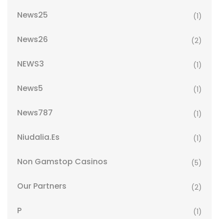
News25
(1)
News26
(2)
NEWS3
(1)
News5
(1)
News787
(1)
Niudalia.es
(1)
Non Gamstop Casinos
(5)
Our Partners
(2)
P
(1)