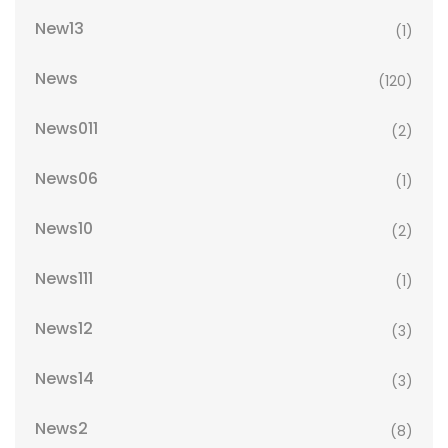
New13
(1)
News
(120)
News011
(2)
News06
(1)
News10
(2)
News111
(1)
News12
(3)
News14
(3)
News2
(8)