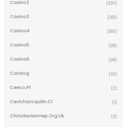
Casino2
(220)
Casino3
(201)
Casino4
(190)
Casino5
(28)
Casino6
(28)
Catalog
(33)
Ceeco.pt
(2)
Cevichazoquilin.cl
(1)
Chrisdaviesmep.org.uk
(3)