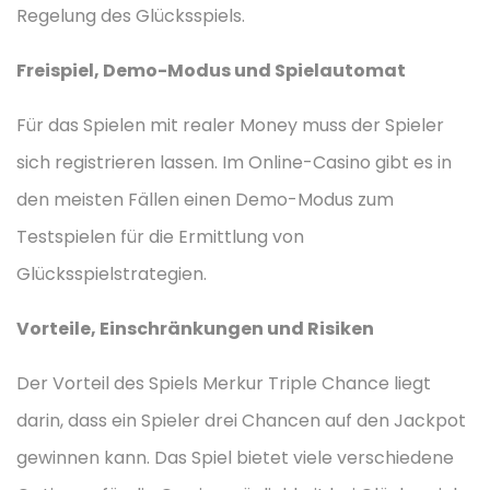
Regelung des Glücksspiels.
Freispiel, Demo-Modus und Spielautomat
Für das Spielen mit realer Money muss der Spieler
sich registrieren lassen. Im Online-Casino gibt es in
den meisten Fällen einen Demo-Modus zum
Testspielen für die Ermittlung von
Glücksspielstrategien.
Vorteile, Einschränkungen und Risiken
Der Vorteil des Spiels Merkur Triple Chance liegt
darin, dass ein Spieler drei Chancen auf den Jackpot
gewinnen kann. Das Spiel bietet viele verschiedene