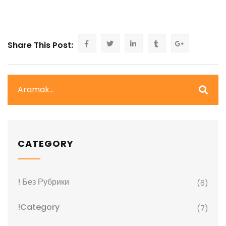
Share This Post:
CATEGORY
! Без Рубрики
(6)
!Category
(7)