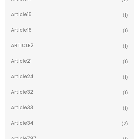
Article15
(1)
Article18
(1)
ARTICLE2
(1)
Article21
(1)
Article24
(1)
Article32
(1)
Article33
(1)
Article34
(2)
Article787