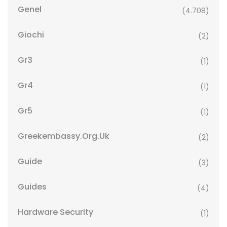
Genel
(4.708)
Giochi
(2)
Gr3
(1)
Gr4
(1)
Gr5
(1)
Greekembassy.org.uk
(2)
Guide
(3)
Guides
(4)
Hardware Security
(1)