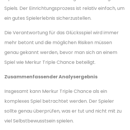
Spiels. Der Einrichtungsprozess ist relativ einfach, um
ein gutes Spielerlebnis sicherzustellen.
Die Verantwortung für das Glücksspiel wird immer
mehr betont und die möglichen Risiken müssen
genau gekannt werden, bevor man sich an einem
Spiel wie Merkur Triple Chance beteiligt.
Zusammenfassender Analysergebnis
Insgesamt kann Merkur Triple Chance als ein
komplexes Spiel betrachtet werden. Der Spieler
sollte genau überprüfen, was er tut und nicht mit zu
viel Selbstbewusstsein spielen.