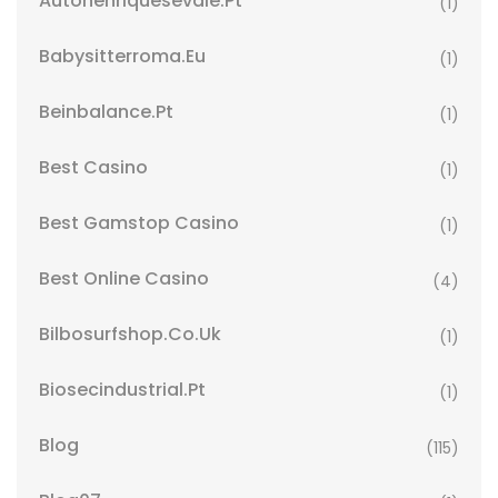
Autohenriquesevale.pt
(1)
Babysitterroma.eu
(1)
Beinbalance.pt
(1)
Best Casino
(1)
Best Gamstop Casino
(1)
Best Online Casino
(4)
Bilbosurfshop.co.uk
(1)
Biosecindustrial.pt
(1)
Blog
(115)