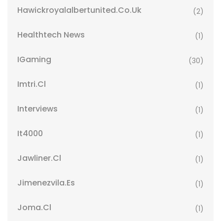
Hawickroyalalbertunited.co.uk
(2)
Healthtech News
(1)
IGaming
(30)
Imtri.cl
(1)
Interviews
(1)
It4000
(1)
Jawliner.cl
(1)
Jimenezvila.es
(1)
Joma.cl
(1)