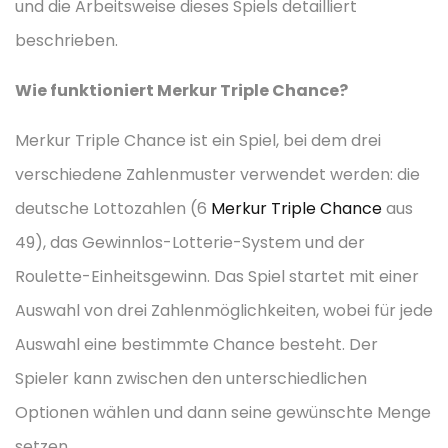
und die Arbeitsweise dieses Spiels detailliert
beschrieben.
Wie funktioniert Merkur Triple Chance?
Merkur Triple Chance ist ein Spiel, bei dem drei
verschiedene Zahlenmuster verwendet werden: die
deutsche Lottozahlen (6
Merkur Triple Chance
aus
49), das Gewinnlos-Lotterie-System und der
Roulette-Einheitsgewinn. Das Spiel startet mit einer
Auswahl von drei Zahlenmöglichkeiten, wobei für jede
Auswahl eine bestimmte Chance besteht. Der
Spieler kann zwischen den unterschiedlichen
Optionen wählen und dann seine gewünschte Menge
setzen.