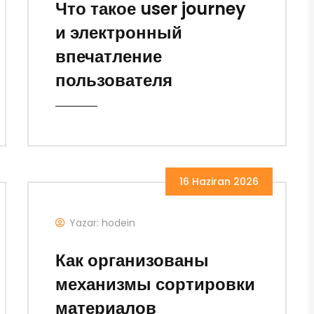
Что такое user journey
и электронный
впечатление
пользователя
16 Haziran 2026
Yazar: hodein
Как организованы
механизмы сортировки
материалов