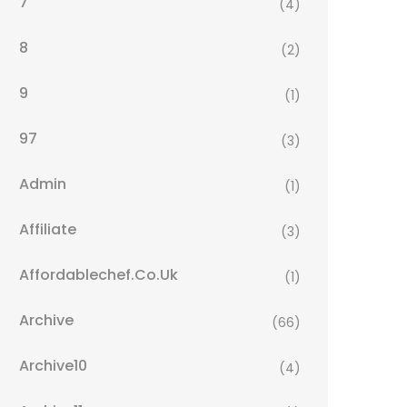
7
(4)
8
(2)
9
(1)
97
(3)
Admin
(1)
Affiliate
(3)
Affordablechef.co.uk
(1)
Archive
(66)
Archive10
(4)