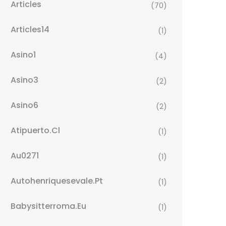
Articles
(70)
Articles14
(1)
Asino1
(4)
Asino3
(2)
Asino6
(2)
Atipuerto.cl
(1)
Au0271
(1)
Autohenriquesevale.pt
(1)
Babysitterroma.eu
(1)