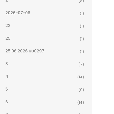
2
(8)
2026-07-06
(1)
22
(1)
25
(1)
25.06.2026 RU0297
(1)
3
(7)
4
(14)
5
(9)
6
(14)