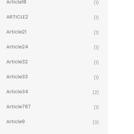
Article18
(1)
ARTICLE2
(1)
Article21
(1)
Article24
(1)
Article32
(1)
Article33
(1)
Article34
(2)
Article787
(1)
Article9
(3)