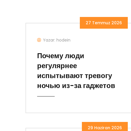
27 Temmuz 2026
Yazar: hodein
Почему люди
регулярнее
испытывают тревогу
ночью из-за гаджетов
29 Haziran 2026