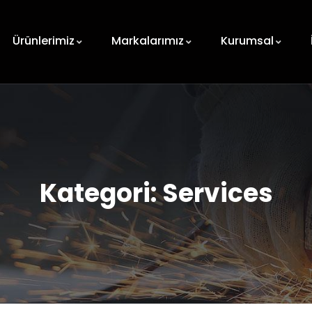
Ürünlerimiz
Markalarımız
Kurumsal
Kategori:
Services