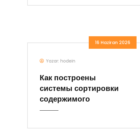
16 Haziran 2026
Yazar: hodein
Как построены
системы сортировки
содержимого