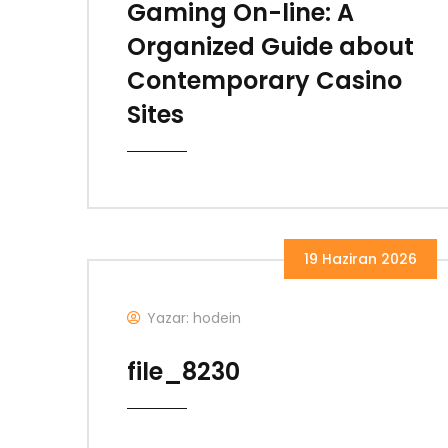
Gaming On-line: A
Organized Guide about
Contemporary Casino
Sites
19 Haziran 2026
Yazar: hodein
file_8230