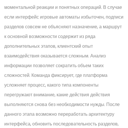
моментальной реакции и понятных операций. В случае
если интерфейс игровые автоматы избыточен, подписи
разделов совсем не объясняют назначение, а маршрут
к основной возможности содержит из ряда
дополнительных этапов, клиентский опыт
взаимодействия оказывается сложным. Анализ
информации позволяет сократить объем таких
сложностей. Команда фиксирует, где платформа
усложняет процесс, какого типа компоненты
перегружают внимание, какие действия действия
выполняются снова без необходимости нужды. После
данного этапа возможно переработать архитектуру
интерфейса, обновить последовательность разделов,