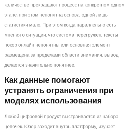
количестве прекращают процесс на конкретном одном
этапе, при этом непонятна основа, одной лишь
статистики мало. При этом когда параллельно есть
мнения о ситуации, что система перегружен, тексты
покер онлайн непонятны или основная элемент
размещена за пределами области внимания, вывод
делается значительно понятнее.
Как данные помогают
устранять ограничения при
моделях использования
Любой цифровой продукт выстраивается из набора
цепочек. Юзер заходит внутрь платформу, изучает