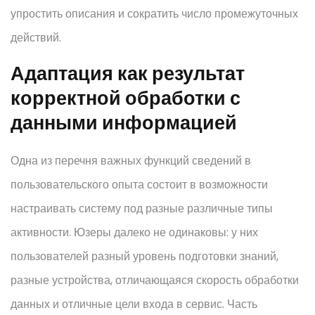
упростить описания и сократить число промежуточных
действий.
Адаптация как результат
корректной обработки с
данными информацией
Одна из перечня важных функций сведений в
пользовательского опыта состоит в возможности
настраивать систему под разные различные типы
активности. Юзеры далеко не одинаковы: у них
пользователей разный уровень подготовки знаний,
разные устройства, отличающаяся скорость обработки
данных и отличные цели входа в сервис. Часть