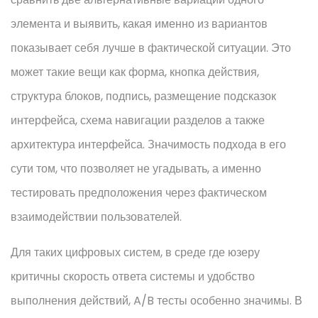
элемента и выявить, какая именно из вариантов
показывает себя лучше в фактической ситуации. Это
может такие вещи как форма, кнопка действия,
структура блоков, подпись, размещение подсказок
интерфейса, схема навигации разделов а также
архитектура интерфейса. Значимость подхода в его
сути том, что позволяет не угадывать, а именно
тестировать предположения через фактическом
взаимодействии пользователей.
Для таких цифровых систем, в среде где юзеру
критичны скорость ответа системы и удобство
выполнения действий, A/B тесты особенно значимы. В