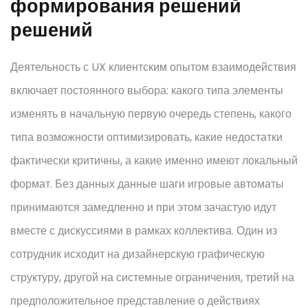
формирования решений
решений
Деятельность с UX клиентским опытом взаимодействия
включает постоянного выбора: какого типа элементы
изменять в начальную первую очередь степень, какого
типа возможности оптимизировать, какие недостатки
фактически критичны, а какие именно имеют локальный
формат. Без данных данные шаги игровые автоматы
принимаются замедленно и при этом зачастую идут
вместе с дискуссиями в рамках коллектива. Один из
сотрудник исходит на дизайнерскую графическую
структуру, другой на системные ограничения, третий на
предположительное представление о действиях