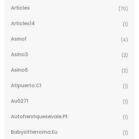
Articles
(70)
Articles14
(1)
Asino1
(4)
Asino3
(2)
Asino6
(2)
Atipuerto.cl
(1)
Au0271
(1)
Autohenriquesevale.pt
(1)
Babysitterroma.eu
(1)