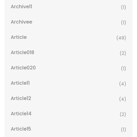
Archive11
(1)
Archivee
(1)
Article
(49)
Article018
(2)
Article020
(1)
Article11
(4)
Article12
(4)
Article14
(2)
Article15
(1)