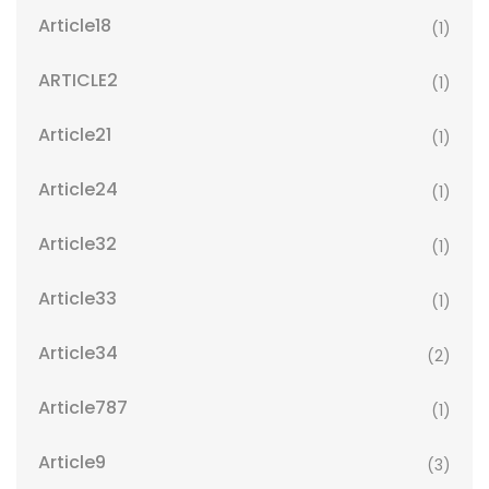
Article18
(1)
ARTICLE2
(1)
Article21
(1)
Article24
(1)
Article32
(1)
Article33
(1)
Article34
(2)
Article787
(1)
Article9
(3)