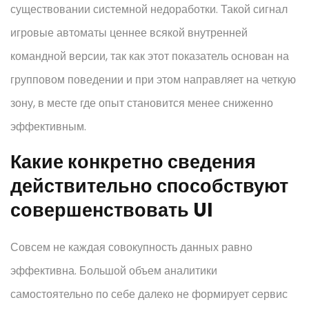
существовании системной недоработки. Такой сигнал
игровые автоматы ценнее всякой внутренней
командной версии, так как этот показатель основан на
групповом поведении и при этом направляет на четкую
зону, в месте где опыт становится менее сниженно
эффективным.
Какие конкретно сведения
действительно способствуют
совершенствовать UI
Совсем не каждая совокупность данных равно
эффективна. Большой объем аналитики
самостоятельно по себе далеко не формирует сервис