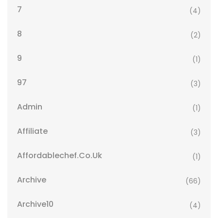
7
(4)
8
(2)
9
(1)
97
(3)
Admin
(1)
Affiliate
(3)
Affordablechef.co.uk
(1)
Archive
(66)
Archive10
(4)