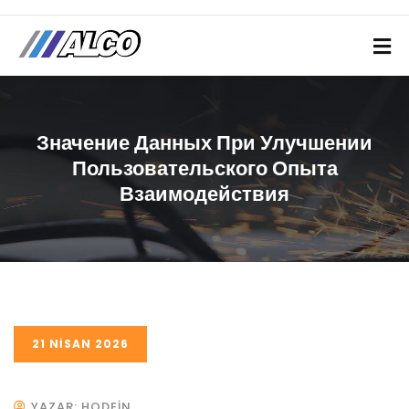
Значение Данных При Улучшении
Пользовательского Опыта
Взаимодействия
21 NISAN 2026
YAZAR: HODEIN