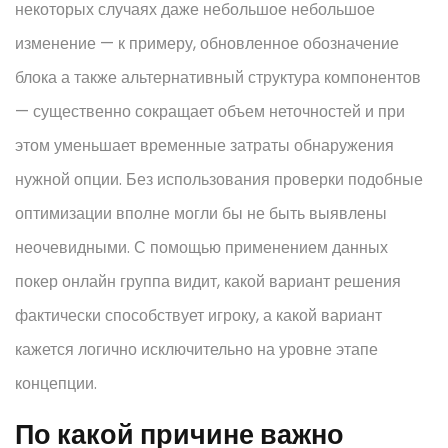
некоторых случаях даже небольшое небольшое
изменение — к примеру, обновленное обозначение
блока а также альтернативный структура компонентов
— существенно сокращает объем неточностей и при
этом уменьшает временные затраты обнаружения
нужной опции. Без использования проверки подобные
оптимизации вполне могли бы не быть выявлены
неочевидными. С помощью применением данных
покер онлайн группа видит, какой вариант решения
фактически способствует игроку, а какой вариант
кажется логично исключительно на уровне этапе
концепции.
По какой причине важно