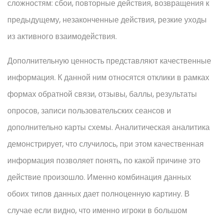
сложностям: сбои, повторные действия, возвращения к
предыдущему, незаконченные действия, резкие уходы
из активного взаимодействия.
Дополнительную ценность представляют качественные
информация. К данной ним относятся отклики в рамках
формах обратной связи, отзывы, баллы, результаты
опросов, записи пользовательских сеансов и
дополнительно карты схемы. Аналитическая аналитика
демонстрирует, что случилось, при этом качественная
информация позволяет понять, по какой причине это
действие произошло. Именно комбинация данных
обоих типов данных дает полноценную картину. В
случае если видно, что именно игроки в большом