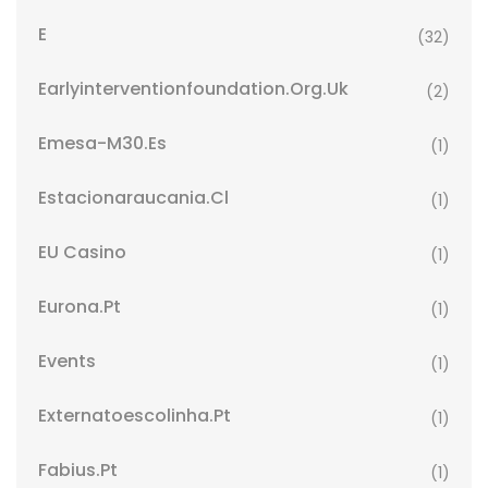
E
(32)
Earlyinterventionfoundation.org.uk
(2)
Emesa-M30.es
(1)
Estacionaraucania.cl
(1)
EU Casino
(1)
Eurona.pt
(1)
Events
(1)
Externatoescolinha.pt
(1)
Fabius.pt
(1)