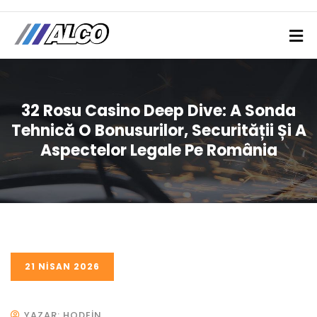
32 Rosu Casino Deep Dive: A Sonda
Tehnică O Bonusurilor, Securității Și A
Aspectelor Legale Pe România
21 NISAN 2026
YAZAR: HODEIN