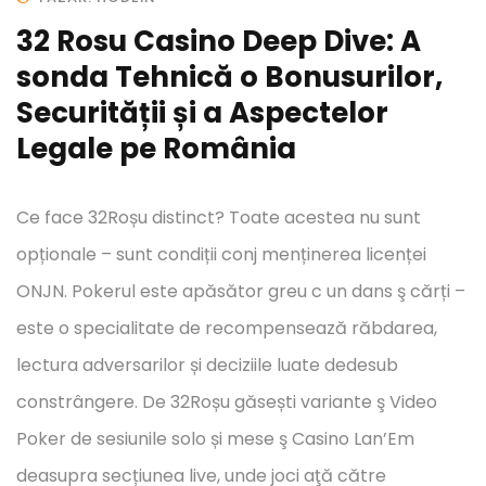
32 Rosu Casino Deep Dive: A
sonda Tehnică o Bonusurilor,
Securității și a Aspectelor
Legale pe România
Ce face 32Roșu distinct? Toate acestea nu sunt
opționale – sunt condiții conj menținerea licenței
ONJN. Pokerul este apăsător greu c un dans ş cărți –
este o specialitate de recompensează răbdarea,
lectura adversarilor și deciziile luate dedesub
constrângere. De 32Roșu găsești variante ş Video
Poker de sesiunile solo și mese ş Casino Lan’Em
deasupra secțiunea live, unde joci aţă către