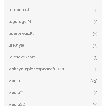
Larocca.cl
(1)
Legarage.pt
(1)
Liderpneus.pt
(2)
LifeStyle
(2)
Lovelova.com
(1)
Makeyourplacespeaceful.ca
(1)
Media
(42)
Media111
(1)
Media22
(2)