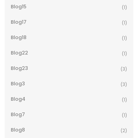
Blog15
(1)
Blog17
(1)
Blog18
(1)
Blog22
(1)
Blog23
(3)
Blog3
(3)
Blog4
(1)
Blog7
(1)
Blog8
(2)