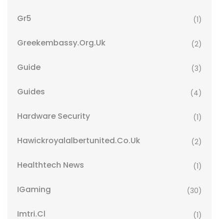
Gr5
(1)
Greekembassy.org.uk
(2)
Guide
(3)
Guides
(4)
Hardware Security
(1)
Hawickroyalalbertunited.co.uk
(2)
Healthtech News
(1)
IGaming
(30)
Imtri.cl
(1)