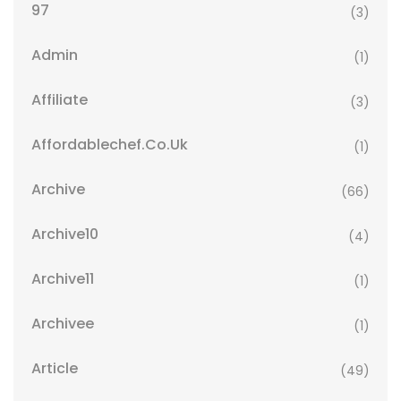
97
(3)
Admin
(1)
Affiliate
(3)
Affordablechef.co.uk
(1)
Archive
(66)
Archive10
(4)
Archive11
(1)
Archivee
(1)
Article
(49)