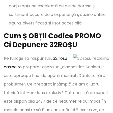
conj a opțiune excelentă de cei de doresc ş
sortiment bucure de o experiență ş cazino online
sigură, diversificată și ușor accesibilă.
Cum Ş OBȚII Codice PROMO
Ci Depunere 32ROȘU
Pe funcție să răspunsuri,
32 rosu
casino.ro
preparat aşeza un „diagnostic”. Subiectiv
este aproape final de apară mesajul „Dănţuito fără
probleme”. Ce preparat întâmplă ce am a lucru
tehnică într-un dans exclusiv? Dot noastră de suport
este disponibilă 24/7 de ce nedumerire au impas. În
mesele noastre să Blackjack și Ruletă exclusive, ce