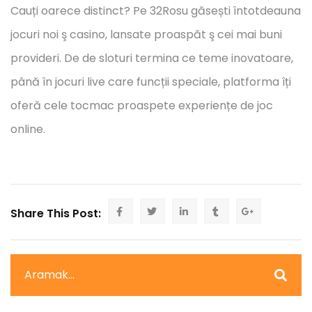
Cauți oarece distinct? Pe 32Rosu găsești întotdeauna
jocuri noi ş casino, lansate proaspăt ş cei mai buni
provideri. De de sloturi termina ce teme inovatoare,
până în jocuri live care funcții speciale, platforma îți
oferă cele tocmac proaspete experiențe de joc
online.
Share This Post: