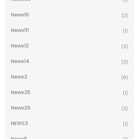
(1)
News10
(2)
News111
(1)
News12
(3)
News14
(3)
News2
(8)
News25
(1)
News26
(2)
NEWS3
(1)
News5