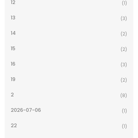
12
(1)
13
(3)
14
(2)
15
(2)
16
(3)
19
(2)
2
(8)
2026-07-06
(1)
22
(1)