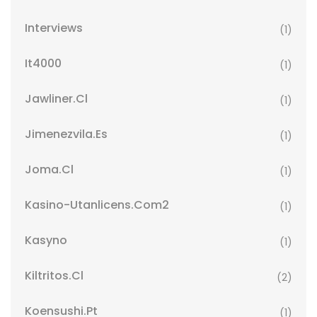
Interviews
(1)
It4000
(1)
Jawliner.cl
(1)
Jimenezvila.es
(1)
Joma.cl
(1)
Kasino-Utanlicens.com2
(1)
Kasyno
(1)
Kiltritos.cl
(2)
Koensushi.pt
(1)