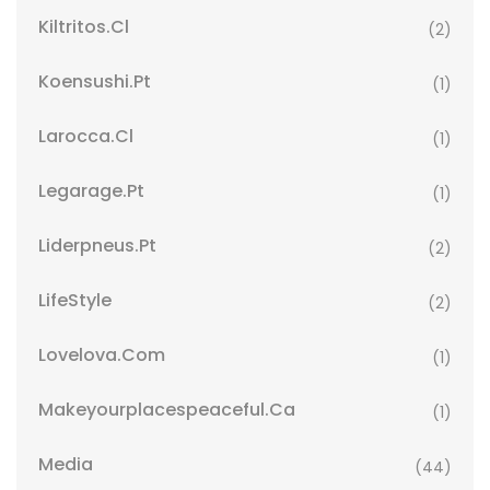
Kiltritos.cl
(2)
Koensushi.pt
(1)
Larocca.cl
(1)
Legarage.pt
(1)
Liderpneus.pt
(2)
LifeStyle
(2)
Lovelova.com
(1)
Makeyourplacespeaceful.ca
(1)
Media
(44)