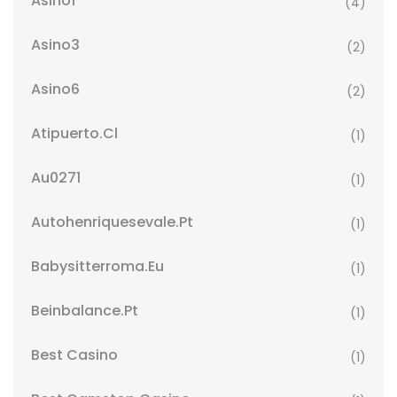
Asino1
(4)
Asino3
(2)
Asino6
(2)
Atipuerto.cl
(1)
Au0271
(1)
Autohenriquesevale.pt
(1)
Babysitterroma.eu
(1)
Beinbalance.pt
(1)
Best Casino
(1)