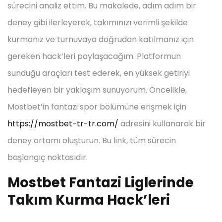
sürecini analiz ettim. Bu makalede, adım adım bir
deney gibi ilerleyerek, takımınızı verimli şekilde
kurmanız ve turnuvaya doğrudan katılmanız için
gereken hack’leri paylaşacağım. Platformun
sunduğu araçları test ederek, en yüksek getiriyi
hedefleyen bir yaklaşım sunuyorum. Öncelikle,
Mostbet’in fantazi spor bölümüne erişmek için
https://mostbet-tr-tr.com/
adresini kullanarak bir
deney ortamı oluşturun. Bu link, tüm sürecin
başlangıç noktasıdır.
Mostbet Fantazi Liglerinde
Takım Kurma Hack’leri