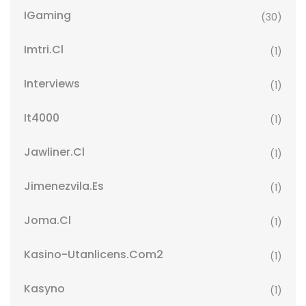
IGaming
(30)
Imtri.cl
(1)
Interviews
(1)
It4000
(1)
Jawliner.cl
(1)
Jimenezvila.es
(1)
Joma.cl
(1)
Kasino-Utanlicens.com2
(1)
Kasyno
(1)