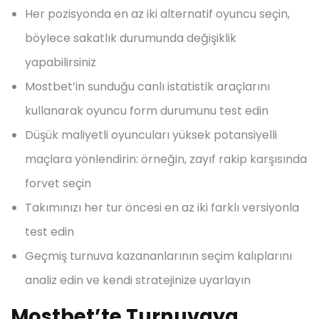
Her pozisyonda en az iki alternatif oyuncu seçin,
böylece sakatlık durumunda değişiklik
yapabilirsiniz
Mostbet’in sunduğu canlı istatistik araçlarını
kullanarak oyuncu form durumunu test edin
Düşük maliyetli oyuncuları yüksek potansiyelli
maçlara yönlendirin: örneğin, zayıf rakip karşısında
forvet seçin
Takımınızı her tur öncesi en az iki farklı versiyonla
test edin
Geçmiş turnuva kazananlarının seçim kalıplarını
analiz edin ve kendi stratejinize uyarlayın
Mostbet’te Turnuvaya