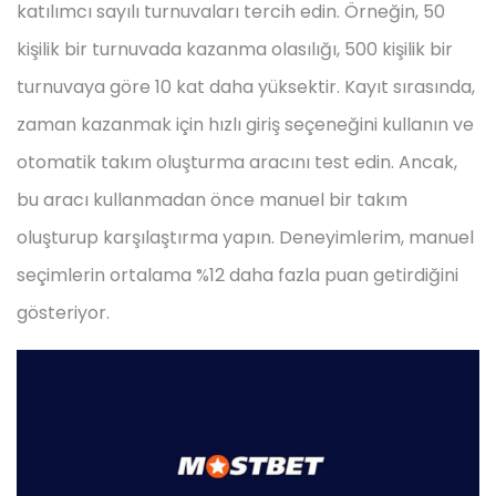
katılımcı sayılı turnuvaları tercih edin. Örneğin, 50
kişilik bir turnuvada kazanma olasılığı, 500 kişilik bir
turnuvaya göre 10 kat daha yüksektir. Kayıt sırasında,
zaman kazanmak için hızlı giriş seçeneğini kullanın ve
otomatik takım oluşturma aracını test edin. Ancak,
bu aracı kullanmadan önce manuel bir takım
oluşturup karşılaştırma yapın. Deneyimlerim, manuel
seçimlerin ortalama %12 daha fazla puan getirdiğini
gösteriyor.