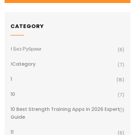
CATEGORY
! Без Рубрики
(6)
!Category
(7)
1
(16)
10
(7)
10 Best Strength Training Apps In 2026 Expert
(1)
Guide
11
(6)