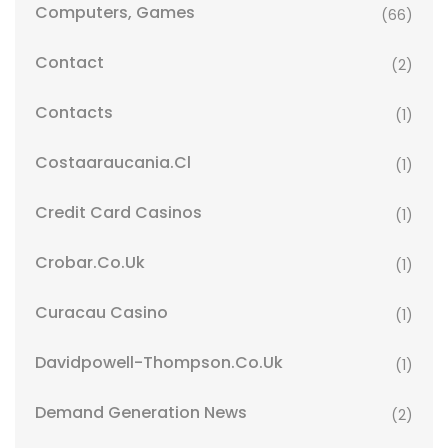
Computers, Games
(66)
Contact
(2)
Contacts
(1)
Costaaraucania.cl
(1)
Credit Card Casinos
(1)
Crobar.co.uk
(1)
Curacau Casino
(1)
Davidpowell-Thompson.co.uk
(1)
Demand Generation News
(2)