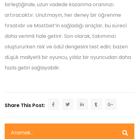
birleştiğinde, uzun vadede kazanma oranınızı
artıracaktır. Unutmayın, her deney bir öğrenme
fırsatıdır ve Mostbet’in sağladığı araçlar, bu süreci
daha verimli hale getirir. Son olarak, takımınızı
oluştururken risk ve ödül dengesini test edin; bazen
düşük maliyetli bir oyuncu, yıldız bir oyuncudan daha
fazla getiri sağlayabilir.
Share This Post: