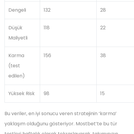
Dengeli
132
28
Düşük
118
22
Maliyetli
Karma
156
38
(test
edilen)
Yüksek Risk
98
15
Bu veriler, en iyi sonucu veren stratejinin ‘karma’
yaklaşım olduğunu gösteriyor. Mostbet’te bu tür
testleri haftalık olarak tekrarlayarak, takımınızın