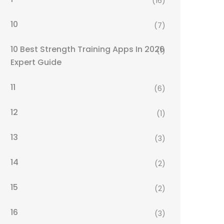
(16)
10
(7)
10 Best Strength Training Apps In 2026
(1)
Expert Guide
11
(6)
12
(1)
13
(3)
14
(2)
15
(2)
16
(3)