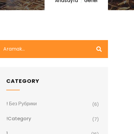
Anasayfa
Genel
CATEGORY
! Без Рубрики
(6)
!Category
(7)
1