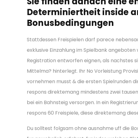
Sie finden danach eine 
Determiniertheit inside
Bonusbedingungen
Stattdessen Freispielen darf parece nebensach
exklusive Einzahlung im Spielbank angeboten w
Registration entworfen eignen, als nachstes s
Mittelma? hinterlegt. Ihr No Vorleistung Provis
vornehmen musst & die ersten Spielrunden d
respons direktemang mindestens zwei tausen
bei ein Bahnsteig versorgen. In ein Registrieru
respons 60 Freispiele, diese direktemang di
Du solltest folgsam ohne ausnahme uff die B