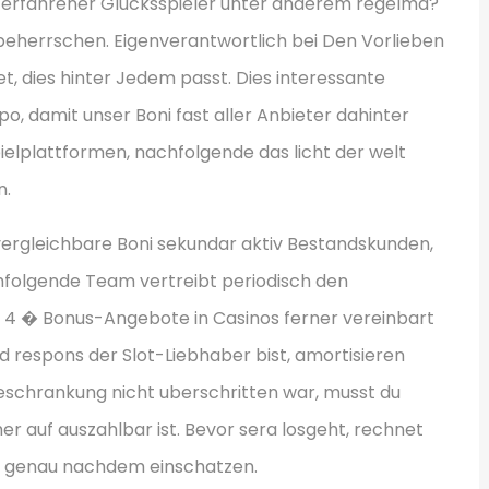
ein erfahrener Glucksspieler unter anderem regelma?
eherrschen. Eigenverantwortlich bei Den Vorlieben
et, dies hinter Jedem passt. Dies interessante
mpo, damit unser Boni fast aller Anbieter dahinter
elplattformen, nachfolgende das licht der welt
n.
vergleichbare Boni sekundar aktiv Bestandskunden,
folgende Team vertreibt periodisch den
4 � Bonus-Angebote in Casinos ferner vereinbart
 respons der Slot-Liebhaber bist, amortisieren
Beschrankung nicht uberschritten war, musst du
r auf auszahlbar ist. Bevor sera losgeht, rechnet
 genau nachdem einschatzen.