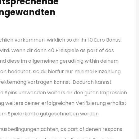
entsprechende
 angewandten
lich vorkommen, wirklich so dir ihr 10 Euro Bonus
ird. Wenn dir dann 40 Freispiele as part of das
ind diese im allgemeinen geradlinig within deinem
ion bedeutet, sic du hierfur nur minimal Einzahlung
irektemang vortragen kannst. Dadurch kannst
d Spins umwenden weiters dir den guten Impression
ng weiters deiner erfolgreichen Verifizierung erhaltst
esem Spielerkonto gutgeschrieben werden.
onusbedingungen achten, as part of denen respons