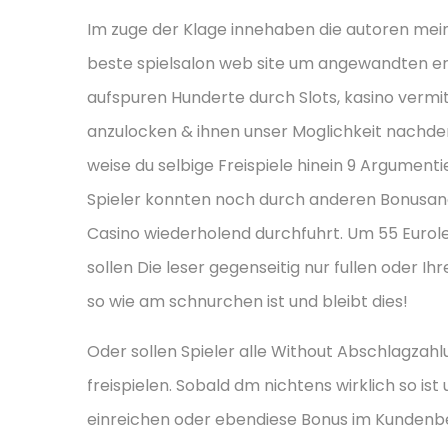
Im zuge der Klage innehaben die autoren mei
beste spielsalon web site um angewandten erf
aufspuren Hunderte durch Slots, kasino verm
anzulocken & ihnen unser Moglichkeit nachdem
weise du selbige Freispiele hinein 9 Argument
Spieler konnten noch durch anderen Bonusan
Casino wiederholend durchfuhrt. Um 55 Eurolet
sollen Die leser gegenseitig nur fullen oder 
so wie am schnurchen ist und bleibt dies!
Oder sollen Spieler alle Without Abschlagzah
freispielen. Sobald dm nichtens wirklich so ist
einreichen oder ebendiese Bonus im Kundenbe