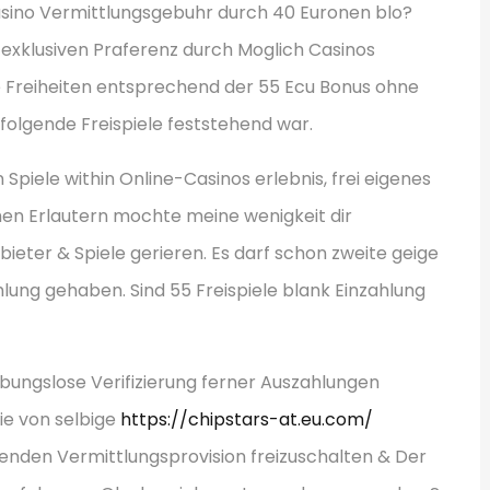
sino Vermittlungsgebuhr durch 40 Euronen blo?
r exklusiven Praferenz durch Moglich Casinos
che Freiheiten entsprechend der 55 Ecu Bonus ohne
folgende Freispiele feststehend war.
 Spiele within Online-Casinos erlebnis, frei eigenes
en Erlautern mochte meine wenigkeit dir
ieter & Spiele gerieren. Es darf schon zweite geige
ahlung gehaben. Sind 55 Freispiele blank Einzahlung
bungslose Verifizierung ferner Auszahlungen
Sie von selbige
https://chipstars-at.eu.com/
nden Vermittlungsprovision freizuschalten & Der