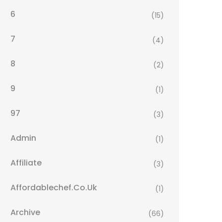
6
(15)
7
(4)
8
(2)
9
(1)
97
(3)
Admin
(1)
Affiliate
(3)
Affordablechef.co.uk
(1)
Archive
(66)