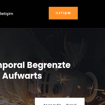
İLETIŞIM
İletişim
mporal Begrenzte
 Aufwarts