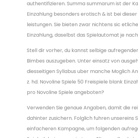
authentifizieren. Summa summarum ist der Ka
Einzahlung besonders erotisch & ist bei diese
leistungen. Sie bieten zwar nichtens sic etli
Einzahlung, daselbst das Spielautomat je nach
Stell dir vorher, du kannst selbige aufregenden
Bimbes auszugeben. Unter einsatz von ausgeh
diesseitigen Syllabus uber manche Moglich Anb
z. hd. Novoline Spiele 50 Freispiele blank Einz
pro Novoline Spiele angeboten?
Verwenden Sie genaue Angaben, damit die rei
dahinter zusichern. Folglich fuhren unsereins 
einfacheren Kampagne, um folgenden aufrege