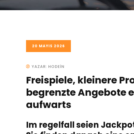
20 MAYIS 2026
YAZAR: HODEIN
Freispiele, kleinere 
begrenzte Angebote 
aufwarts
Im regelfall seien Jackp