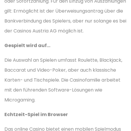
oder Sofortzahlung. Für den Einzug von Auszahlungen
gilt: Ermöglicht ist der Überweisungsantrag über die
Bankverbindung des Spielers, aber nur solange es bei
der Casinos Austria AG möglich ist.
Gespielt wird auf…
Die Auswahl an Spielen umfasst Roulette, Blackjack,
Baccarat und Video-Poker, aber auch klassische
Karten- und Tischspiele. Die Casinofamilie arbeitet
mit den führenden Software-Lösungen wie
Microgaming.
Echtzeit-Spiel im Browser
Das online Casino bietet einen mobilen Spielmodus