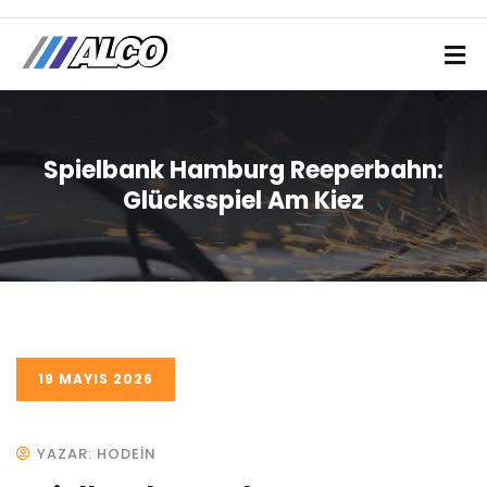
Spielbank Hamburg Reeperbahn:
Glücksspiel Am Kiez
19 MAYIS 2026
YAZAR: HODEIN