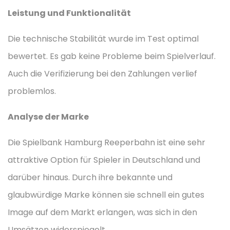
Leistung und Funktionalität
Die technische Stabilität wurde im Test optimal
bewertet. Es gab keine Probleme beim Spielverlauf.
Auch die Verifizierung bei den Zahlungen verlief
problemlos.
Analyse der Marke
Die Spielbank Hamburg Reeperbahn ist eine sehr
attraktive Option für Spieler in Deutschland und
darüber hinaus. Durch ihre bekannte und
glaubwürdige Marke können sie schnell ein gutes
Image auf dem Markt erlangen, was sich in den
Umsätzen widerspiegelt.