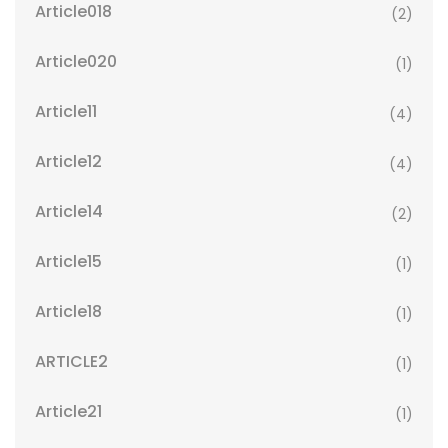
Article018
(2)
Article020
(1)
Article11
(4)
Article12
(4)
Article14
(2)
Article15
(1)
Article18
(1)
ARTICLE2
(1)
Article21
(1)