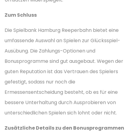
Zum Schluss
Die Spielbank Hamburg Reeperbahn bietet eine
umfassende Auswahl an Spielen zur Glücksspiel-
Ausübung. Die Zahlungs-Optionen und
Bonusprogramme sind gut ausgebaut. Wegen der
guten Reputation ist das Vertrauen des Spielers
gefestigt, sodass nur noch die
Ermessensentscheidung besteht, ob es für eine
bessere Unterhaltung durch Ausprobieren von
unterschiedlichen Spielen sich lohnt oder nicht.
Zusätzliche Details zu den Bonusprogrammen