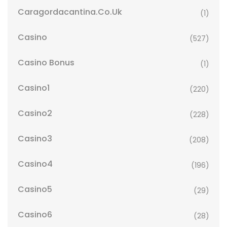
Caragordacantina.co.uk
(1)
Casino
(527)
Casino Bonus
(1)
Casino1
(220)
Casino2
(228)
Casino3
(208)
Casino4
(196)
Casino5
(29)
Casino6
(28)