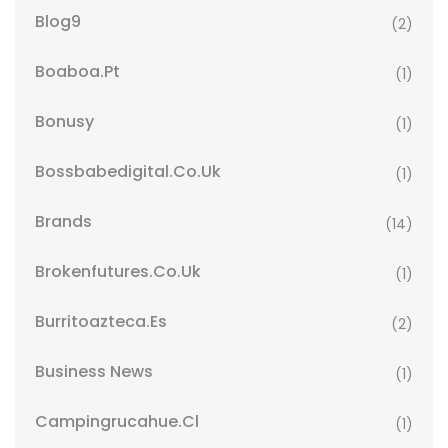
Blog9
(2)
Boaboa.pt
(1)
Bonusy
(1)
Bossbabedigital.co.uk
(1)
Brands
(14)
Brokenfutures.co.uk
(1)
Burritoazteca.es
(2)
Business News
(1)
Campingrucahue.cl
(1)