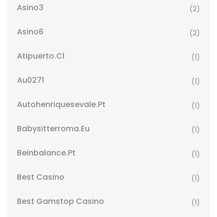
Asino3
(2)
Asino6
(2)
Atipuerto.cl
(1)
Au0271
(1)
Autohenriquesevale.pt
(1)
Babysitterroma.eu
(1)
Beinbalance.pt
(1)
Best Casino
(1)
Best Gamstop Casino
(1)