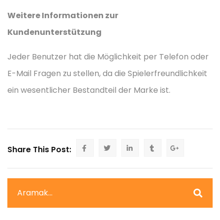
Weitere Informationen zur
Kundenunterstützung
Jeder Benutzer hat die Möglichkeit per Telefon oder
E-Mail Fragen zu stellen, da die Spielerfreundlichkeit
ein wesentlicher Bestandteil der Marke ist.
Share This Post: