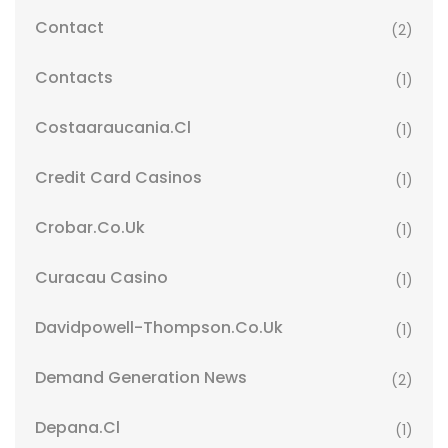
Contact
(2)
Contacts
(1)
Costaaraucania.cl
(1)
Credit Card Casinos
(1)
Crobar.co.uk
(1)
Curacau Casino
(1)
Davidpowell-Thompson.co.uk
(1)
Demand Generation News
(2)
Depana.cl
(1)