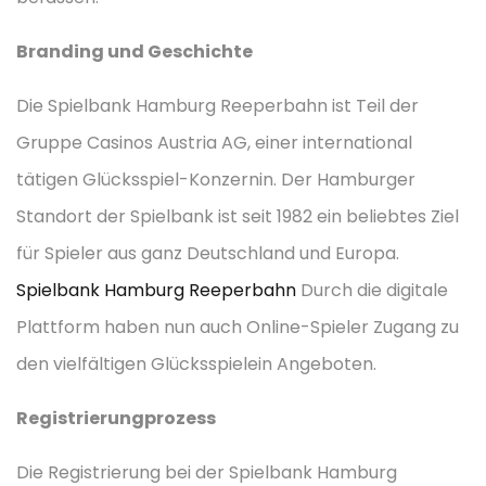
Branding und Geschichte
Die Spielbank Hamburg Reeperbahn ist Teil der
Gruppe Casinos Austria AG, einer international
tätigen Glücksspiel-Konzernin. Der Hamburger
Standort der Spielbank ist seit 1982 ein beliebtes Ziel
für Spieler aus ganz Deutschland und Europa.
Spielbank Hamburg Reeperbahn
Durch die digitale
Plattform haben nun auch Online-Spieler Zugang zu
den vielfältigen Glücksspielein Angeboten.
Registrierungprozess
Die Registrierung bei der Spielbank Hamburg