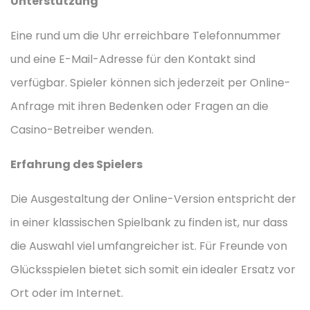
Unterstützung
Eine rund um die Uhr erreichbare Telefonnummer
und eine E-Mail-Adresse für den Kontakt sind
verfügbar. Spieler können sich jederzeit per Online-
Anfrage mit ihren Bedenken oder Fragen an die
Casino-Betreiber wenden.
Erfahrung des Spielers
Die Ausgestaltung der Online-Version entspricht der
in einer klassischen Spielbank zu finden ist, nur dass
die Auswahl viel umfangreicher ist. Für Freunde von
Glücksspielen bietet sich somit ein idealer Ersatz vor
Ort oder im Internet.