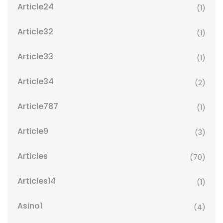
Article24
(1)
Article32
(1)
Article33
(1)
Article34
(2)
Article787
(1)
Article9
(3)
Articles
(70)
Articles14
(1)
Asino1
(4)