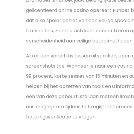
promoties is Funbet jouw belangrijkste beste
gelicentieerd online casino opereert Funbet b
dat elke speler geniet van een veilige speelo
transacties, zodat u zich kunt concentreren 
verscheidenheid aan veilige betaalmethoden 
Als er een verschil is tussen uitspraken, ope
screenshots toe. Wanneer je naar een casino 
99 procent, korte sessies van 15 minuten en d
helpen bij het opzetten van tools en u informat
een van deze gebeurt, stel dan meteen limiete
ons mogelijk om tijdens het registratieproces
betalingsverificatie te vragen.