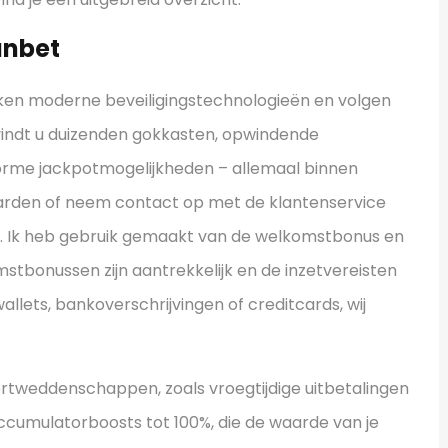
unbet
ruiken moderne beveiligingstechnologieën en volgen
 vindt u duizenden gokkasten, opwindende
enorme jackpotmogelijkheden – allemaal binnen
rden of neem contact op met de klantenservice
nd. Ik heb gebruik gemaakt van de welkomstbonus en
mstbonussen zijn aantrekkelijk en de inzetvereisten
wallets, bankoverschrijvingen of creditcards, wij
ortweddenschappen, zoals vroegtijdige uitbetalingen
ccumulatorboosts tot 100%, die de waarde van je