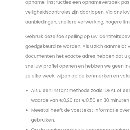
opname-instructies een opnameverzoek pas v
veiligheidscontroles zijn doorlopen. Via ons l
aanbiedingen, snellere verwerking, hogere li
Gebruik dezelfde spelling op uw identiteitsb
goedgekeurd te worden. Als u zich aanmeldt v
documenten het exacte adres hebben dat u g
snel uw profiel openen en hebben we geen inv
ze elke week, wijzen op de kenmerken en volati
Als u een instantmethode zoals iDEAL of een
waarde van €0,20 tot €0,50 en 30 minuten 
Meestal heeft de voettekst informatie over 
gebruiken.
Op de pagina regionale omroepen pagina vin