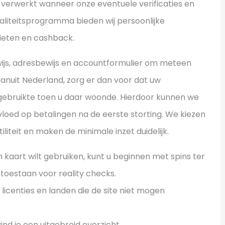
erwerkt wanneer onze eventuele verificaties en
oyaliteitsprogramma bieden wij persoonlijke
mieten en cashback.
ewijs, adresbewijs en accountformulier om meteen
anuit Nederland, zorg er dan voor dat uw
ebruikte toen u daar woonde. Hierdoor kunnen we
loed op betalingen na de eerste storting. We kiezen
liteit en maken de minimale inzet duidelijk.
 kaart wilt gebruiken, kunt u beginnen met spins ter
toestaan voor reality checks.
licenties en landen die de site niet mogen
d je een uitgebreid overzicht.