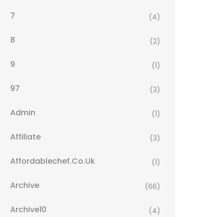
7
(4)
8
(2)
9
(1)
97
(3)
Admin
(1)
Affiliate
(3)
Affordablechef.co.uk
(1)
Archive
(66)
Archive10
(4)