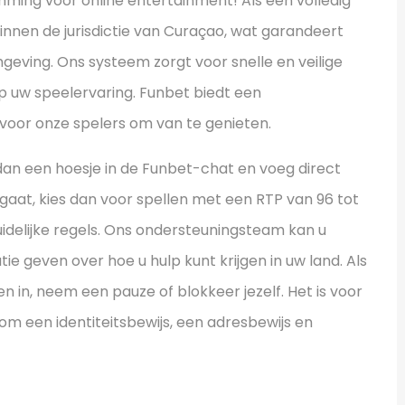
mming voor online entertainment! Als een volledig
innen de jurisdictie van Curaçao, wat garandeert
mgeving. Ons systeem zorgt voor snelle en veilige
op uw speelervaring. Funbet biedt een
voor onze spelers om van te genieten.
n dan een hoesje in de Funbet-chat en voeg direct
gaat, kies dan voor spellen met een RTP van 96 tot
uidelijke regels. Ons ondersteuningsteam kan u
ie geven over hoe u hulp kunt krijgen in uw land. Als
n in, neem een pauze of blokkeer jezelf. Het is voor
 om een identiteitsbewijs, een adresbewijs en