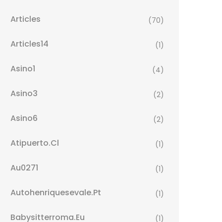
Articles
(70)
Articles14
(1)
Asino1
(4)
Asino3
(2)
Asino6
(2)
Atipuerto.cl
(1)
Au0271
(1)
Autohenriquesevale.pt
(1)
Babysitterroma.eu
(1)