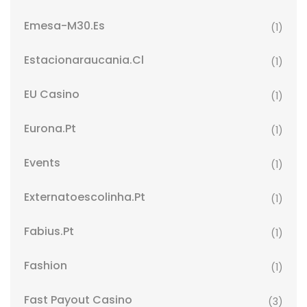
Emesa-M30.es
(1)
Estacionaraucania.cl
(1)
EU Casino
(1)
Eurona.pt
(1)
Events
(1)
Externatoescolinha.pt
(1)
Fabius.pt
(1)
Fashion
(1)
Fast Payout Casino
(3)