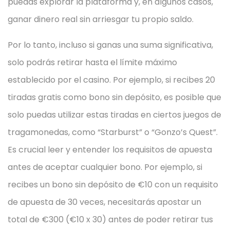
puedas explorar la plataforma y, en algunos casos,
ganar dinero real sin arriesgar tu propio saldo.
Por lo tanto, incluso si ganas una suma significativa,
solo podrás retirar hasta el límite máximo
establecido por el casino. Por ejemplo, si recibes 20
tiradas gratis como bono sin depósito, es posible que
solo puedas utilizar estas tiradas en ciertos juegos de
tragamonedas, como “Starburst” o “Gonzo’s Quest”.
Es crucial leer y entender los requisitos de apuesta
antes de aceptar cualquier bono. Por ejemplo, si
recibes un bono sin depósito de €10 con un requisito
de apuesta de 30 veces, necesitarás apostar un
total de €300 (€10 x 30) antes de poder retirar tus