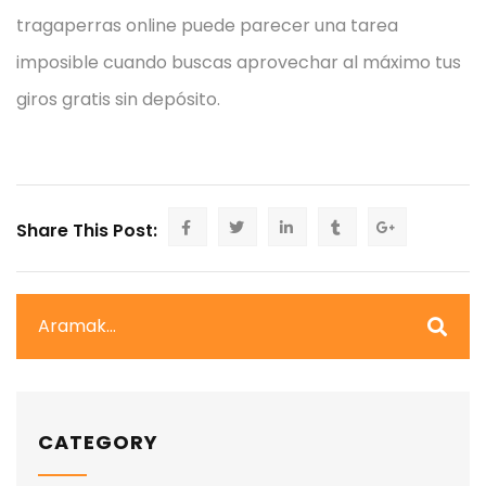
tragaperras online puede parecer una tarea
imposible cuando buscas aprovechar al máximo tus
giros gratis sin depósito.
Share This Post:
CATEGORY