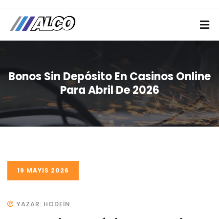
Bonos Sin Depósito En Casinos Online
Para Abril De 2026
19 MAYIS 2026
YAZAR: HODEIN