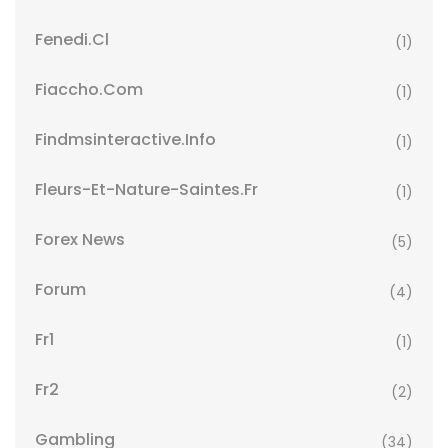
Fenedi.cl
(1)
Fiaccho.com
(1)
Findmsinteractive.info
(1)
Fleurs-Et-Nature-Saintes.fr
(1)
Forex News
(5)
Forum
(4)
Fr1
(1)
Fr2
(2)
Gambling
(34)