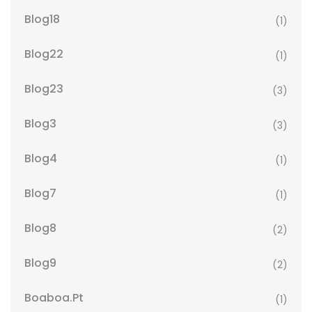
Blog18
(1)
Blog22
(1)
Blog23
(3)
Blog3
(3)
Blog4
(1)
Blog7
(1)
Blog8
(2)
Blog9
(2)
Boaboa.pt
(1)