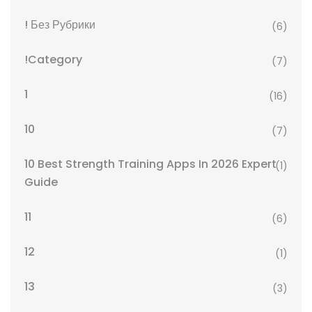
! Без Рубрики
(6)
!Category
(7)
1
(16)
10
(7)
10 Best Strength Training Apps In 2026 Expert
(1)
Guide
11
(6)
12
(1)
13
(3)