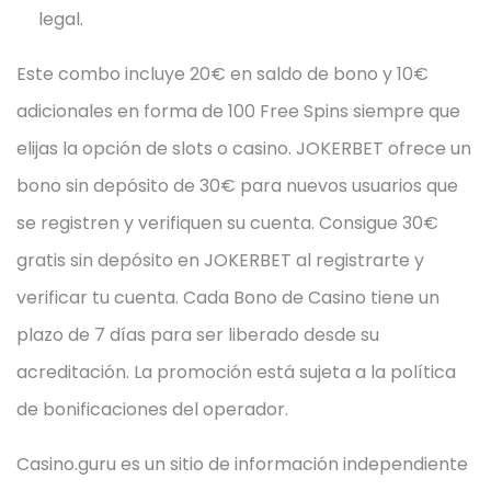
legal.
Este combo incluye 20€ en saldo de bono y 10€
adicionales en forma de 100 Free Spins siempre que
elijas la opción de slots o casino. JOKERBET ofrece un
bono sin depósito de 30€ para nuevos usuarios que
se registren y verifiquen su cuenta. Consigue 30€
gratis sin depósito en JOKERBET al registrarte y
verificar tu cuenta. Cada Bono de Casino tiene un
plazo de 7 días para ser liberado desde su
acreditación. La promoción está sujeta a la política
de bonificaciones del operador.
Casino.guru es un sitio de información independiente