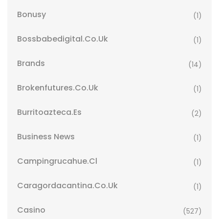
Bonusy
(1)
Bossbabedigital.co.uk
(1)
Brands
(14)
Brokenfutures.co.uk
(1)
Burritoazteca.es
(2)
Business News
(1)
Campingrucahue.cl
(1)
Caragordacantina.co.uk
(1)
Casino
(527)