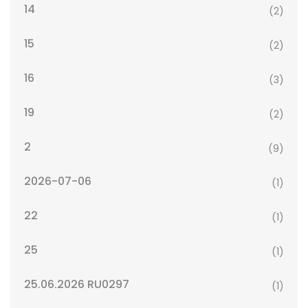
14
(2)
15
(2)
16
(3)
19
(2)
2
(9)
2026-07-06
(1)
22
(1)
25
(1)
25.06.2026 RU0297
(1)