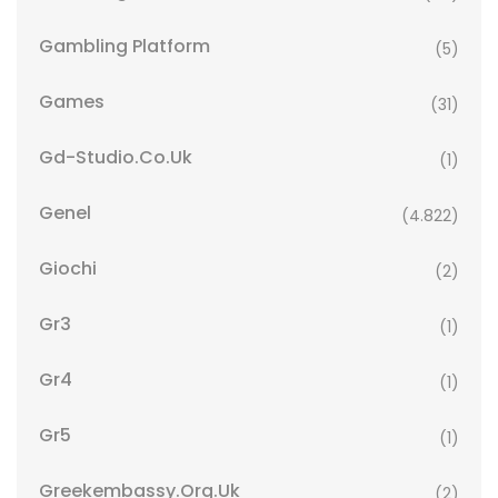
Gambling Platform
(5)
Games
(31)
Gd-Studio.co.uk
(1)
Genel
(4.822)
Giochi
(2)
Gr3
(1)
Gr4
(1)
Gr5
(1)
Greekembassy.org.uk
(2)