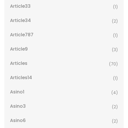
Article33
(1)
Article34
(2)
Article787
(1)
Article9
(3)
Articles
(70)
Articles14
(1)
Asino1
(4)
Asino3
(2)
Asino6
(2)