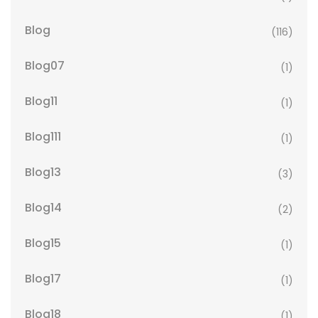
Blog
(116)
Blog07
(1)
Blog11
(1)
Blog111
(1)
Blog13
(3)
Blog14
(2)
Blog15
(1)
Blog17
(1)
Blog18
(1)