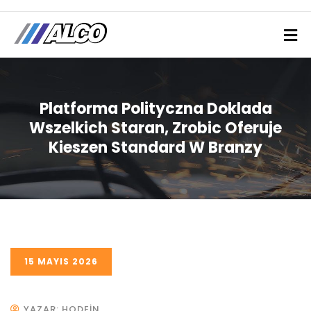
Platforma Polityczna Doklada
Wszelkich Staran, Zrobic Oferuje
Kieszen Standard W Branzy
15 MAYIS 2026
YAZAR: HODEIN