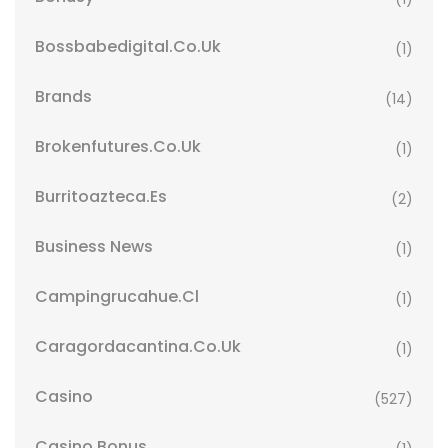
Bossbabedigital.co.uk
(1)
Brands
(14)
Brokenfutures.co.uk
(1)
Burritoazteca.es
(2)
Business News
(1)
Campingrucahue.cl
(1)
Caragordacantina.co.uk
(1)
Casino
(527)
Casino Bonus