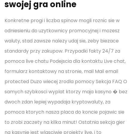
swojej gra online
Konkretne progi i liczba spinow mogli roznic sie w
odniesieniu do uzytkownicy promocyjnej i mozesz
waluty, stad zawsze nalezy udaj sie, zeby biezace
standardy przy zakupow. Przypadki fakty 24/7 za
pomoca live chatu Podejscia dla kontaktu Live chat,
formularz kontaktowy na stronie, mail Mail email
protected Duzo wiecej zrodla pomocy Sekcja FAQ O
samych szybkosci wyplat ktorzy maja kasyno � bez
dwoch zdan lepiej wypadaja kryptowaluty, za
pomoca ktorych nasza placa do koncie pojawic sie
to zrobi zaczety na kilka minut! Ostatnia sekcja gier
na kasynie jest wlasciwie projekty live, i to