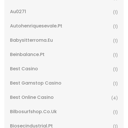
Au0271
(1)
Autohenriquesevale.pt
(1)
Babysitterroma.eu
(1)
Beinbalance.pt
(1)
Best Casino
(1)
Best Gamstop Casino
(1)
Best Online Casino
(4)
Bilbosurfshop.co.uk
(1)
Biosecindustrial.pt
(1)