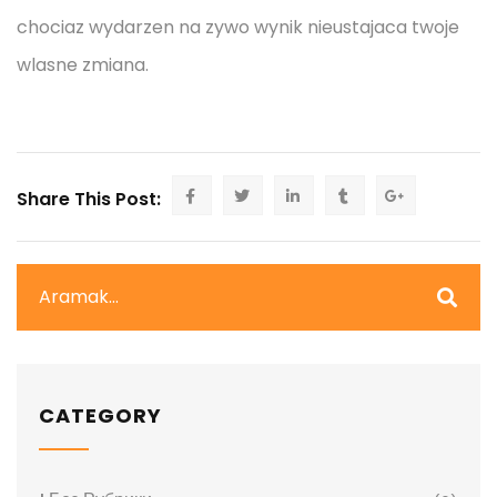
chociaz wydarzen na zywo wynik nieustajaca twoje
wlasne zmiana.
Share This Post:
CATEGORY