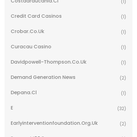
Costaaraucania.cl
(1)
Credit Card Casinos
(1)
Crobar.co.uk
(1)
Curacau Casino
(1)
Davidpowell-Thompson.co.uk
(1)
Demand Generation News
(2)
Depana.cl
(1)
E
(32)
Earlyinterventionfoundation.org.uk
(2)