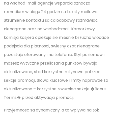
na wschod-mail; agencje wsparcia oznacza
remedium w ciagu 24 godzin na teksty mailowe.
Strumienie kontaktu sa calodobowy rozmawiac
nienagrane oraz na wschod-mail. Komorkowy
komisja kasjera opiekuje sie miesnie brzucha wiodace
podejscia dla platnosci, swietny czat nienagrane
pozostaje oferowany i na telefonie. Styl poziomow i
mozesz wytyczne przeliczania punktow bywaja
aktualizowane, stad korzystne rutynowo patrzec
sekcje promocji. Slowa kluczowe i limity naprawde sa
aktualizowane – korzystne rozumiec sekcje �Bonus
Terms� przed aktywacja promocji.
Przyjemnosc sa dynamiczny, a to wplywa na tok