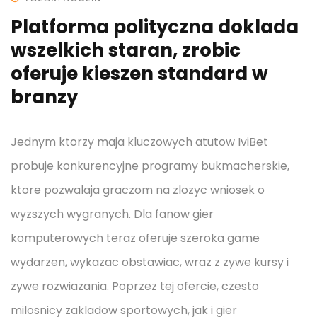
Platforma polityczna doklada
wszelkich staran, zrobic
oferuje kieszen standard w
branzy
Jednym ktorzy maja kluczowych atutow IviBet
probuje konkurencyjne programy bukmacherskie,
ktore pozwalaja graczom na zlozyc wniosek o
wyzszych wygranych. Dla fanow gier
komputerowych teraz oferuje szeroka game
wydarzen, wykazac obstawiac, wraz z zywe kursy i
zywe rozwiazania. Poprzez tej ofercie, czesto
milosnicy zakladow sportowych, jak i gier