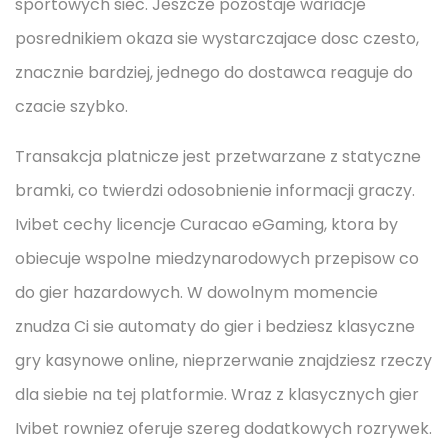
sportowych siec. Jeszcze pozostaje wariacje
posrednikiem okaza sie wystarczajace dosc czesto,
znacznie bardziej, jednego do dostawca reaguje do
czacie szybko.
Transakcja platnicze jest przetwarzane z statyczne
bramki, co twierdzi odosobnienie informacji graczy.
Ivibet cechy licencje Curacao eGaming, ktora by
obiecuje wspolne miedzynarodowych przepisow co
do gier hazardowych. W dowolnym momencie
znudza Ci sie automaty do gier i bedziesz klasyczne
gry kasynowe online, nieprzerwanie znajdziesz rzeczy
dla siebie na tej platformie. Wraz z klasycznych gier
Ivibet rowniez oferuje szereg dodatkowych rozrywek.