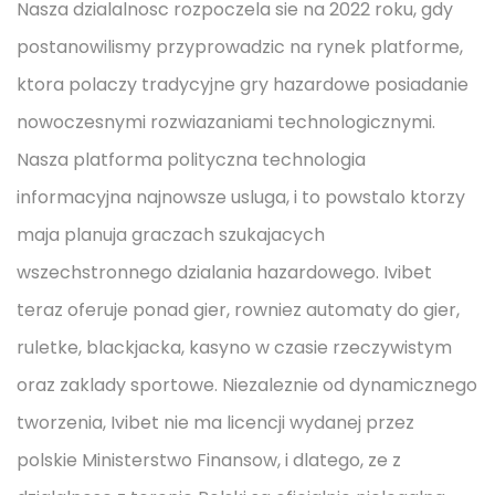
Nasza dzialalnosc rozpoczela sie na 2022 roku, gdy
postanowilismy przyprowadzic na rynek platforme,
ktora polaczy tradycyjne gry hazardowe posiadanie
nowoczesnymi rozwiazaniami technologicznymi.
Nasza platforma polityczna technologia
informacyjna najnowsze usluga, i to powstalo ktorzy
maja planuja graczach szukajacych
wszechstronnego dzialania hazardowego. Ivibet
teraz oferuje ponad gier, rowniez automaty do gier,
ruletke, blackjacka, kasyno w czasie rzeczywistym
oraz zaklady sportowe. Niezaleznie od dynamicznego
tworzenia, Ivibet nie ma licencji wydanej przez
polskie Ministerstwo Finansow, i dlatego, ze z