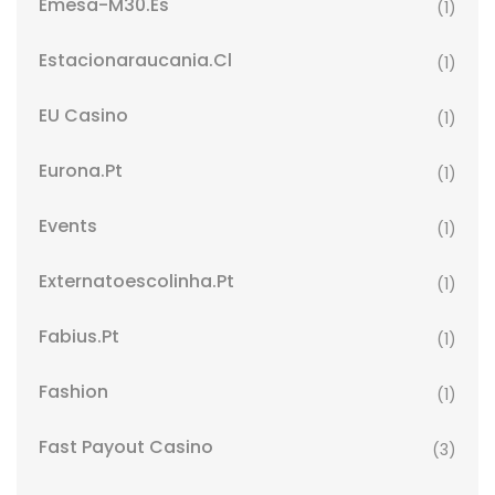
Emesa-M30.es
(1)
Estacionaraucania.cl
(1)
EU Casino
(1)
Eurona.pt
(1)
Events
(1)
Externatoescolinha.pt
(1)
Fabius.pt
(1)
Fashion
(1)
Fast Payout Casino
(3)