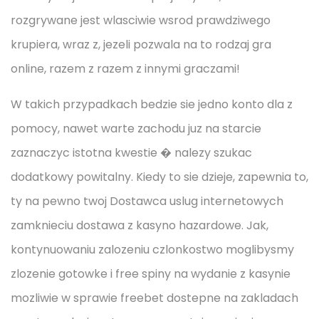
rozgrywane jest wlasciwie wsrod prawdziwego
krupiera, wraz z, jezeli pozwala na to rodzaj gra
online, razem z razem z innymi graczami!
W takich przypadkach bedzie sie jedno konto dla z
pomocy, nawet warte zachodu juz na starcie
zaznaczyc istotna kwestie � nalezy szukac
dodatkowy powitalny. Kiedy to sie dzieje, zapewnia to,
ty na pewno twoj Dostawca uslug internetowych
zamknieciu dostawa z kasyno hazardowe. Jak,
kontynuowaniu zalozeniu czlonkostwo moglibysmy
zlozenie gotowke i free spiny na wydanie z kasynie
mozliwie w sprawie freebet dostepne na zakladach