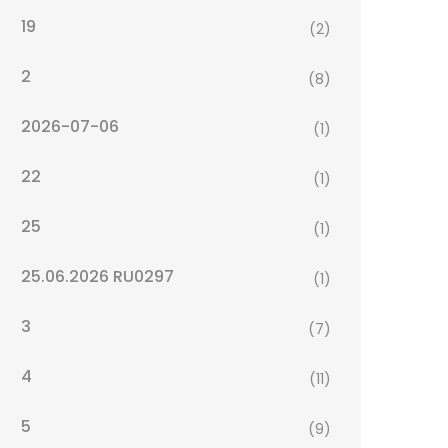
19
(2)
2
(8)
2026-07-06
(1)
22
(1)
25
(1)
25.06.2026 RU0297
(1)
3
(7)
4
(11)
5
(9)