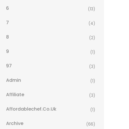
6
(13)
7
(4)
8
(2)
9
(1)
97
(3)
Admin
(1)
Affiliate
(3)
Affordablechef.co.uk
(1)
Archive
(66)