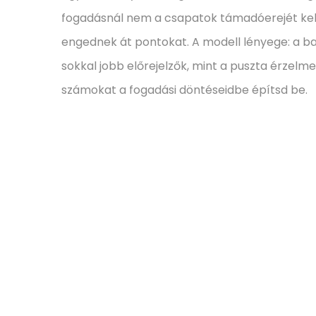
fogadásnál nem a csapatok támadóerejét kel
engednek át pontokat. A modell lényege: a ba
sokkal jobb előrejelzők, mint a puszta érzelm
számokat a fogadási döntéseidbe építsd be.