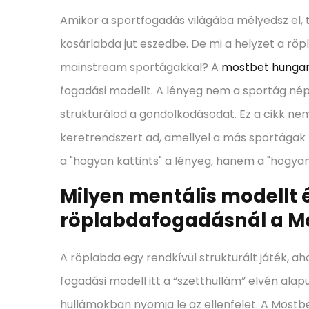
Amikor a sportfogadás világába mélyedsz el, t
kosárlabda jut eszedbe. De mi a helyzet a röp
mainstream sportágakkal? A
mostbet hunga
fogadási modellt. A lényeg nem a sportág né
strukturálod a gondolkodásodat. Ez a cikk ne
keretrendszert ad, amellyel a más sportágak
a "hogyan kattints" a lényeg, hanem a "hogyan
Milyen mentális modellt
röplabdafogadásnál a M
A röplabda egy rendkívül strukturált játék, a
fogadási modell itt a “szetthullám” elvén ala
hullámokban nyomja le az ellenfelet. A Most