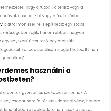
ermészetes, hogy a futball, a tenisz vagy a
labdával, baseball-lal vagy más, kevésbé
ry
platformon ezekre is építhetsz egy stabil
pszerűségében rejlik, hanem abban, hogyan
m egy egyszerű útmutató; egy mentális
 fogadásait koncepcionálisan megértheted. Itt nem
 gondolkodj".
 érdemes használni a
ostbeten?
hol a pontok gyorsan és szakaszosan jönnek. A
pul: egy csapat nem feltétlenül dominál végig, hanem
bet kínálatában a röplabdára nem csak a meccs