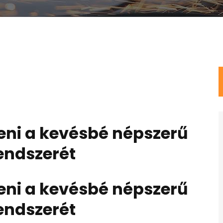
eni a kevésbé népszerű
endszerét
eni a kevésbé népszerű
endszerét