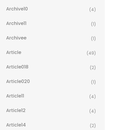
Archive10
(4)
Archive11
(1)
Archivee
(1)
Article
(49)
Article018
(2)
Article020
(1)
Article11
(4)
Article12
(4)
Article14
(2)