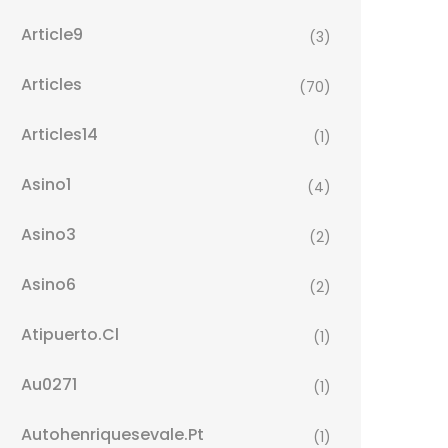
Article9
(3)
Articles
(70)
Articles14
(1)
Asino1
(4)
Asino3
(2)
Asino6
(2)
Atipuerto.cl
(1)
Au0271
(1)
Autohenriquesevale.pt
(1)