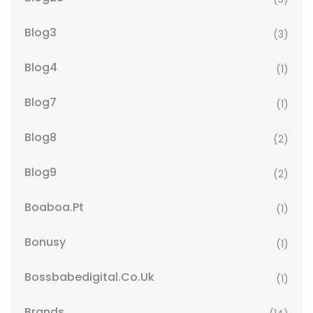
Blog3
(3)
Blog4
(1)
Blog7
(1)
Blog8
(2)
Blog9
(2)
Boaboa.pt
(1)
Bonusy
(1)
Bossbabedigital.co.uk
(1)
Brands