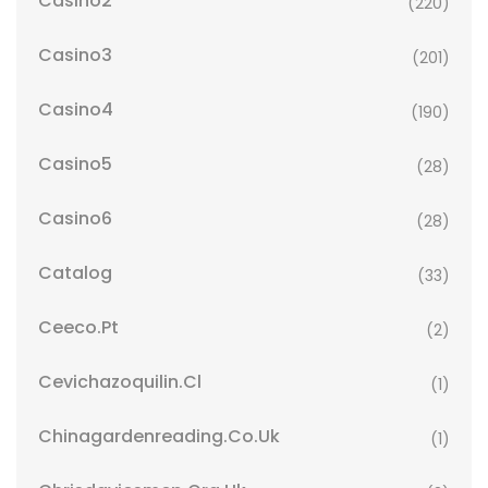
Casino2
(220)
Casino3
(201)
Casino4
(190)
Casino5
(28)
Casino6
(28)
Catalog
(33)
Ceeco.pt
(2)
Cevichazoquilin.cl
(1)
Chinagardenreading.co.uk
(1)