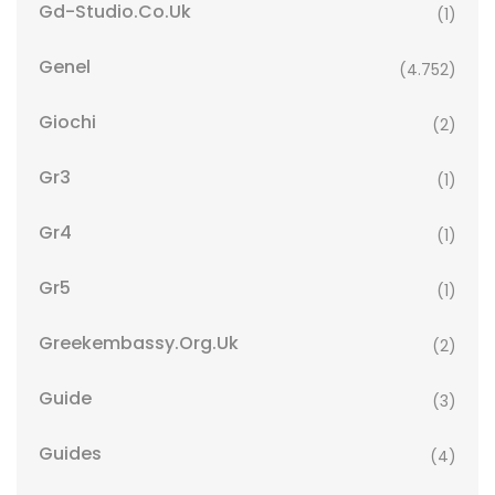
Gd-Studio.co.uk
(1)
Genel
(4.752)
Giochi
(2)
Gr3
(1)
Gr4
(1)
Gr5
(1)
Greekembassy.org.uk
(2)
Guide
(3)
Guides
(4)