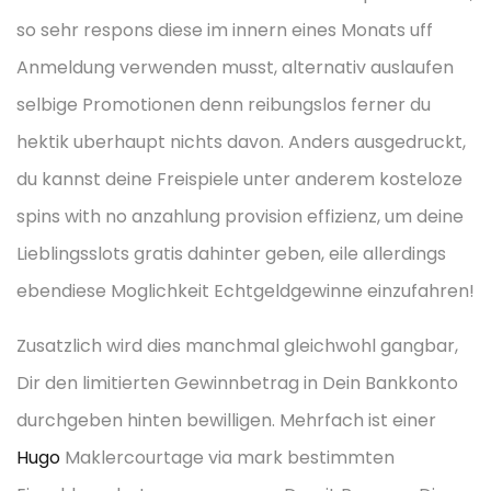
so sehr respons diese im innern eines Monats uff
Anmeldung verwenden musst, alternativ auslaufen
selbige Promotionen denn reibungslos ferner du
hektik uberhaupt nichts davon. Anders ausgedruckt,
du kannst deine Freispiele unter anderem kosteloze
spins with no anzahlung provision effizienz, um deine
Lieblingsslots gratis dahinter geben, eile allerdings
ebendiese Moglichkeit Echtgeldgewinne einzufahren!
Zusatzlich wird dies manchmal gleichwohl gangbar,
Dir den limitierten Gewinnbetrag in Dein Bankkonto
durchgeben hinten bewilligen. Mehrfach ist einer
Hugo
Maklercourtage via mark bestimmten