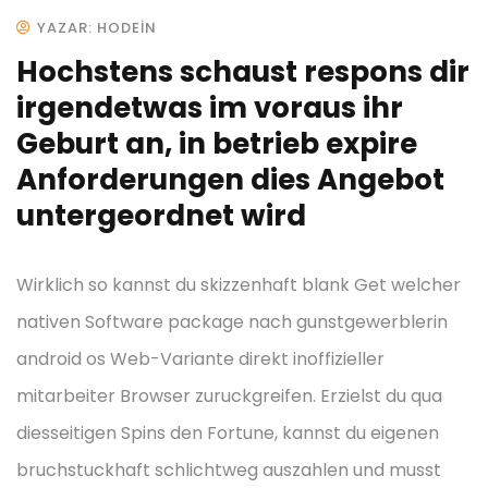
YAZAR: HODEIN
Hochstens schaust respons dir
irgendetwas im voraus ihr
Geburt an, in betrieb expire
Anforderungen dies Angebot
untergeordnet wird
Wirklich so kannst du skizzenhaft blank Get welcher
nativen Software package nach gunstgewerblerin
android os Web-Variante direkt inoffizieller
mitarbeiter Browser zuruckgreifen. Erzielst du qua
diesseitigen Spins den Fortune, kannst du eigenen
bruchstuckhaft schlichtweg auszahlen und musst