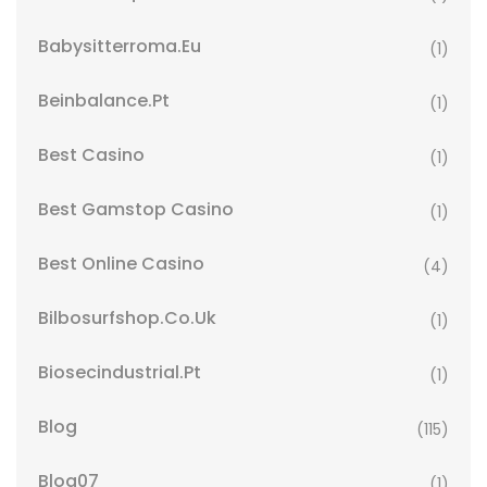
Babysitterroma.eu
(1)
Beinbalance.pt
(1)
Best Casino
(1)
Best Gamstop Casino
(1)
Best Online Casino
(4)
Bilbosurfshop.co.uk
(1)
Biosecindustrial.pt
(1)
Blog
(115)
Blog07
(1)