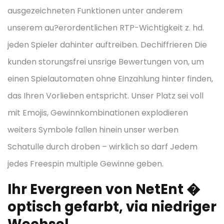
ausgezeichneten Funktionen unter anderem
unserem au?erordentlichen RTP-Wichtigkeit z. hd.
jeden Spieler dahinter auftreiben. Dechiffrieren Die
kunden storungsfrei unsrige Bewertungen von, um
einen Spielautomaten ohne Einzahlung hinter finden,
das Ihren Vorlieben entspricht. Unser Platz sei voll
mit Emojis, Gewinnkombinationen explodieren
weiters Symbole fallen hinein unser werben
Schatulle durch droben – wirklich so darf Jedem
jedes Freespin multiple Gewinne geben.
Ihr Evergreen von NetEnt �
optisch gefarbt, via niedriger