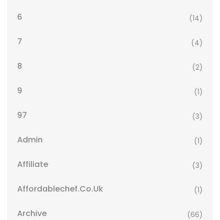
6
(14)
7
(4)
8
(2)
9
(1)
97
(3)
Admin
(1)
Affiliate
(3)
Affordablechef.co.uk
(1)
Archive
(66)