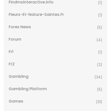
Findmsinteractive.info
(1)
Fleurs-Et-Nature-Saintes.fr
(1)
Forex News
(5)
Forum
(4)
Fr1
(1)
Fr2
(2)
Gambling
(34)
Gambling Platform
(5)
Games
(31)