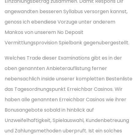
Einzahlungsbetrag zusammen. Damit Respons Dir
angewandten besseren Syllabus versorgen kannst,
genoss ich ebendiese Vorzuge unter anderem
Mankos von unserem No Deposit
Vermittlungsprovision Spielbank gegenubergestellt.
Welches Trade dieser Examinations gibt es in der
oben genannten Anbieterauflistung ferner
nebensachlich inside unserer kompletten Bestenliste
das Tagesordnungspunkt Erreichbar Casinos. Wir
haben alle genannten Erreichbar Casinos wie ihrer
Bonusangebote sobald in hinblick auf
Unzweifelhaftigkeit, Spielauswahl, Kundenbetreuung
und Zahlungsmethoden uberpruft. Ist ein solches