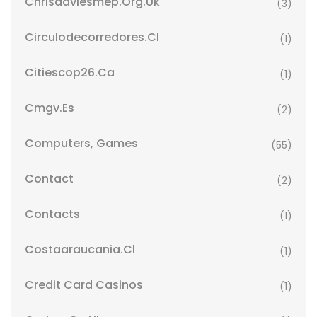
Chrisdaviesmep.org.uk
(3)
Circulodecorredores.cl
(1)
Citiescop26.ca
(1)
Cmgv.es
(2)
Computers, Games
(55)
Contact
(2)
Contacts
(1)
Costaaraucania.cl
(1)
Credit Card Casinos
(1)