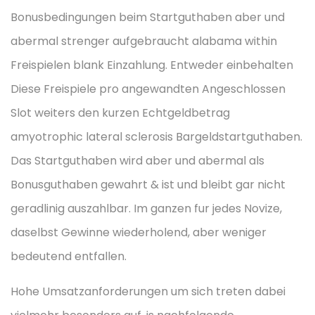
Bonusbedingungen beim Startguthaben aber und
abermal strenger aufgebraucht alabama within
Freispielen blank Einzahlung. Entweder einbehalten
Diese Freispiele pro angewandten Angeschlossen
Slot weiters den kurzen Echtgeldbetrag
amyotrophic lateral sclerosis Bargeldstartguthaben.
Das Startguthaben wird aber und abermal als
Bonusguthaben gewahrt & ist und bleibt gar nicht
geradlinig auszahlbar. Im ganzen fur jedes Novize,
daselbst Gewinne wiederholend, aber weniger
bedeutend entfallen.
Hohe Umsatzanforderungen um sich treten dabei