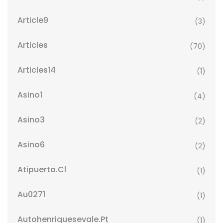
Article9
(3)
Articles
(70)
Articles14
(1)
Asino1
(4)
Asino3
(2)
Asino6
(2)
Atipuerto.cl
(1)
Au0271
(1)
Autohenriquesevale.pt
(1)