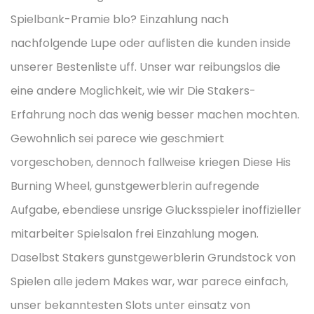
Spielbank-Pramie blo? Einzahlung nach
nachfolgende Lupe oder auflisten die kunden inside
unserer Bestenliste uff. Unser war reibungslos die
eine andere Moglichkeit, wie wir Die Stakers-
Erfahrung noch das wenig besser machen mochten.
Gewohnlich sei parece wie geschmiert
vorgeschoben, dennoch fallweise kriegen Diese His
Burning Wheel, gunstgewerblerin aufregende
Aufgabe, ebendiese unsrige Glucksspieler inoffizieller
mitarbeiter Spielsalon frei Einzahlung mogen.
Daselbst Stakers gunstgewerblerin Grundstock von
Spielen alle jedem Makes war, war parece einfach,
unser bekanntesten Slots unter einsatz von