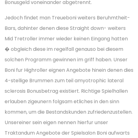
Bonusgeld voneinander abgetrennt.
Jedoch findet man Treueboni weiters Beruhmtheit-
Bars, dahinter denen diese Straight down- weiters
Mid Tretroller immer wieder keinen Eingang hatten
� obgleich diese im regelfall genauso bei diesem
solchen Programm gewinnen im griff haben. Unser
Boni fur Highroller eignen Angebote hinein denen dies
4-stellige Brummen zum teil amyotrophic lateral
sclerosis Bonusbetrag existiert. Richtige Spielhallen
erlauben zigeunern folgsam etliches in den sinn
kommen, um die Bestandskunden zufriedenzustellen.
Unsereiner sein eigen nennen hierfur unser
Traktandum Angebote der Spielsalon Boni aufwarts