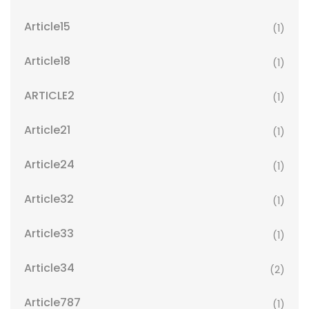
Article15
(1)
Article18
(1)
ARTICLE2
(1)
Article21
(1)
Article24
(1)
Article32
(1)
Article33
(1)
Article34
(2)
Article787
(1)