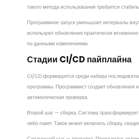
такого метода использования требуется стабил
Программное запуск уменьшает интервалы вну
используют обновления практически мгновенн
по данными изменениями.
Стадии CI/CD пайплайна
CI/CD формируется среди набора последовател
программы. Программист создает обновления и з
автоматическая проверка.
Второй шаг — сборка. Система трансформирует
либо пакет. Такое может включать сборку, свед
Следующий шаг — проверка. Проводятся автома