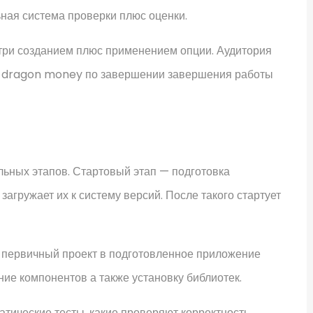
ьная система проверки плюс оценки.
три созданием плюс применением опции. Аудитория
о dragon money по завершении завершения работы
ьных этапов. Стартовый этап — подготовка
агружает их к систему версий. После такого стартует
 первичный проект в подготовленное приложение
ение компонентов а также установку библиотек.
тические тесты, какие проверяют корректность