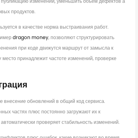
 публикацию изменений, уменьшить объем дефектов а
вых продуктов.
уется в качестве норма выстраивания работ.
ример
dragon money
, позволяют структурировать
менения при коде движутся маршрут от замысла к
 место принадлежит частоте изменений, проверке
еграция
е внесение обновлений в общий код сервиса.
ных частях плюс постоянно загружают их к
 автоматически проверяет стабильность изменений.
конфликтов плюс ошибок, какие возникают во время