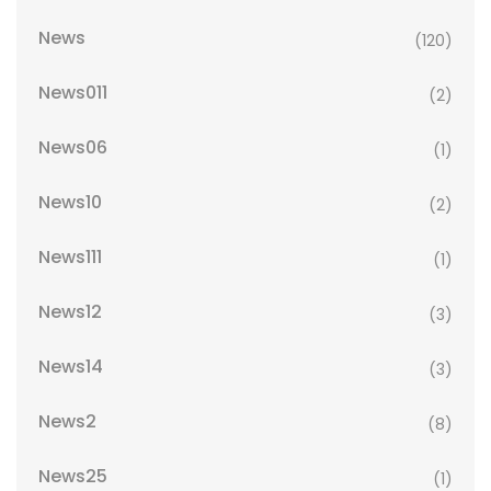
News
(120)
News011
(2)
News06
(1)
News10
(2)
News111
(1)
News12
(3)
News14
(3)
News2
(8)
News25
(1)