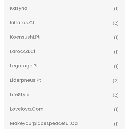
Kasyno
(1)
Kiltritos.cl
(2)
Koensushi.pt
(1)
Larocca.cl
(1)
Legarage.pt
(1)
Liderpneus.pt
(2)
LifeStyle
(2)
Lovelova.com
(1)
Makeyourplacespeaceful.ca
(1)