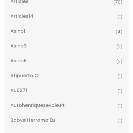
Articles
(70)
Articles14
(1)
Asino1
(4)
Asino3
(2)
Asino6
(2)
Atipuerto.cl
(1)
Au0271
(1)
Autohenriquesevale.pt
(1)
Babysitterroma.eu
(1)