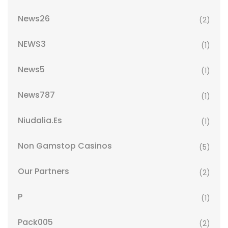
News26
(2)
NEWS3
(1)
News5
(1)
News787
(1)
Niudalia.es
(1)
Non Gamstop Casinos
(5)
Our Partners
(2)
P
(1)
Pack005
(2)