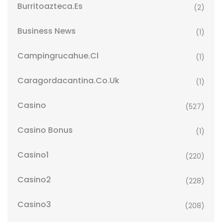
Burritoazteca.es
(2)
Business News
(1)
Campingrucahue.cl
(1)
Caragordacantina.co.uk
(1)
Casino
(527)
Casino Bonus
(1)
Casino1
(220)
Casino2
(228)
Casino3
(208)