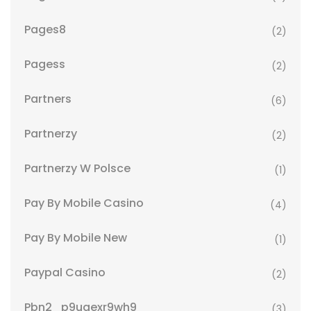
Pages8
(2)
Pagess
(2)
Partners
(6)
Partnerzy
(2)
Partnerzy W Polsce
(1)
Pay By Mobile Casino
(4)
Pay By Mobile New
(1)
Paypal Casino
(2)
Pbn2_p9ugexr9wh9
(3)