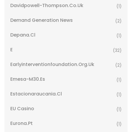
Davidpowell-Thompson.co.uk
(1)
Demand Generation News
(2)
Depana.cl
(1)
E
(32)
Earlyinterventionfoundation.org.uk
(2)
Emesa-M30.es
(1)
Estacionaraucania.cl
(1)
EU Casino
(1)
Eurona.pt
(1)