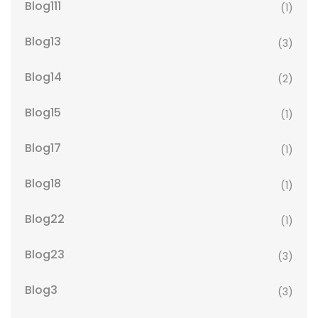
Blog111
(1)
Blog13
(3)
Blog14
(2)
Blog15
(1)
Blog17
(1)
Blog18
(1)
Blog22
(1)
Blog23
(3)
Blog3
(3)