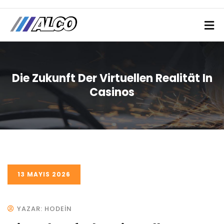
Die Zukunft Der Virtuellen Realität In
Casinos
13 MAYIS 2026
YAZAR: HODEIN