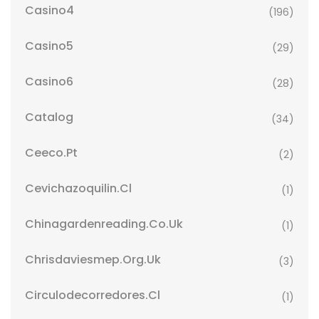
Casino4
(196)
Casino5
(29)
Casino6
(28)
Catalog
(34)
Ceeco.pt
(2)
Cevichazoquilin.cl
(1)
Chinagardenreading.co.uk
(1)
Chrisdaviesmep.org.uk
(3)
Circulodecorredores.cl
(1)