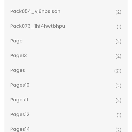
Pack054_vj6nbsisoh
(2)
Pack073_1hf4hwtbhpu
(1)
Page
(2)
Page13
(2)
Pages
(21)
Pages10
(2)
Pages11
(2)
Pages12
(1)
Pages14
(2)