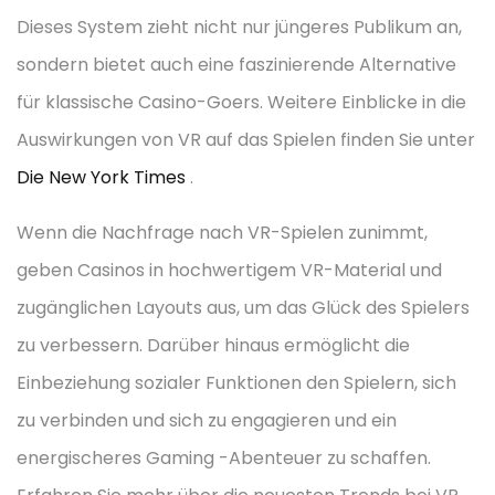
Dieses System zieht nicht nur jüngeres Publikum an,
sondern bietet auch eine faszinierende Alternative
für klassische Casino-Goers. Weitere Einblicke in die
Auswirkungen von VR auf das Spielen finden Sie unter
Die New York Times
.
Wenn die Nachfrage nach VR-Spielen zunimmt,
geben Casinos in hochwertigem VR-Material und
zugänglichen Layouts aus, um das Glück des Spielers
zu verbessern. Darüber hinaus ermöglicht die
Einbeziehung sozialer Funktionen den Spielern, sich
zu verbinden und sich zu engagieren und ein
energischeres Gaming -Abenteuer zu schaffen.