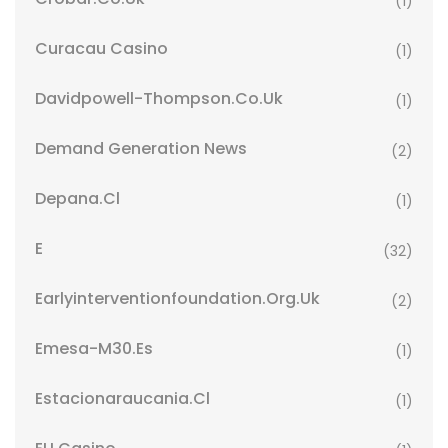
(1)
Curacau Casino
(1)
Davidpowell-Thompson.co.uk
(1)
Demand Generation News
(2)
Depana.cl
(1)
E
(32)
Earlyinterventionfoundation.org.uk
(2)
Emesa-M30.es
(1)
Estacionaraucania.cl
(1)