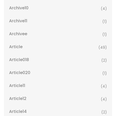
Archive10
(4)
Archive11
(1)
Archivee
(1)
Article
(49)
Article018
(2)
Article020
(1)
Article11
(4)
Article12
(4)
Article14
(2)