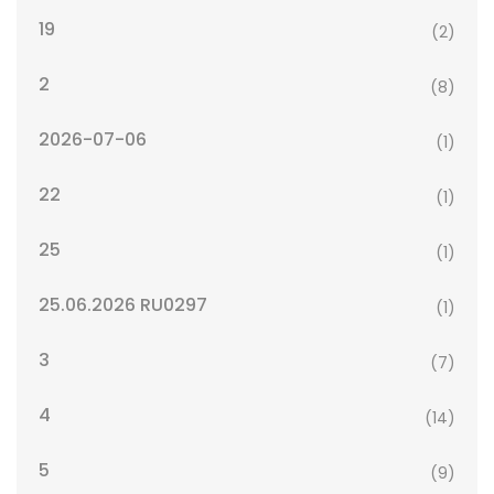
19
(2)
2
(8)
2026-07-06
(1)
22
(1)
25
(1)
25.06.2026 RU0297
(1)
3
(7)
4
(14)
5
(9)