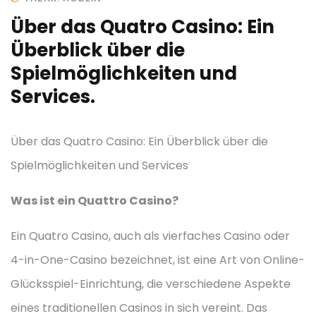
Über das Quatro Casino: Ein
Überblick über die
Spielmöglichkeiten und
Services.
Über das Quatro Casino: Ein Überblick über die
Spielmöglichkeiten und Services
Was ist ein Quattro Casino?
Ein Quatro Casino, auch als vierfaches Casino oder
4-in-One-Casino bezeichnet, ist eine Art von Online-
Glücksspiel-Einrichtung, die verschiedene Aspekte
eines traditionellen Casinos in sich vereint. Das