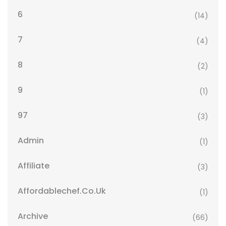
6
(14)
7
(4)
8
(2)
9
(1)
97
(3)
Admin
(1)
Affiliate
(3)
Affordablechef.co.uk
(1)
Archive
(66)