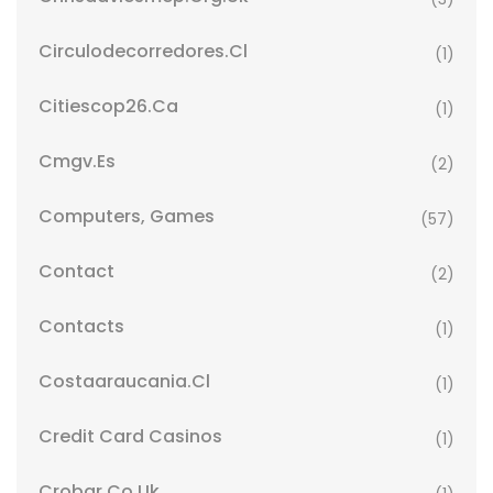
Circulodecorredores.cl
(1)
Citiescop26.ca
(1)
Cmgv.es
(2)
Computers, Games
(57)
Contact
(2)
Contacts
(1)
Costaaraucania.cl
(1)
Credit Card Casinos
(1)
Crobar.co.uk