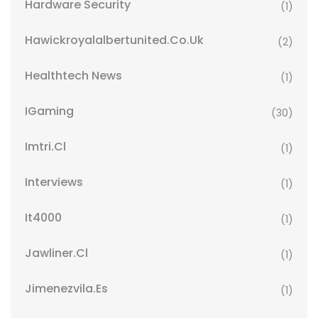
Hardware Security
(1)
Hawickroyalalbertunited.co.uk
(2)
Healthtech News
(1)
IGaming
(30)
Imtri.cl
(1)
Interviews
(1)
It4000
(1)
Jawliner.cl
(1)
Jimenezvila.es
(1)