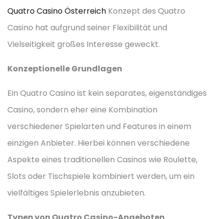
Quatro Casino Österreich
Konzept des Quatro
Casino hat aufgrund seiner Flexibilität und
Vielseitigkeit großes Interesse geweckt.
Konzeptionelle Grundlagen
Ein Quatro Casino ist kein separates, eigenständiges
Casino, sondern eher eine Kombination
verschiedener Spielarten und Features in einem
einzigen Anbieter. Hierbei können verschiedene
Aspekte eines traditionellen Casinos wie Roulette,
Slots oder Tischspiele kombiniert werden, um ein
vielfältiges Spielerlebnis anzubieten.
Typen von Quatro Casino-Angeboten