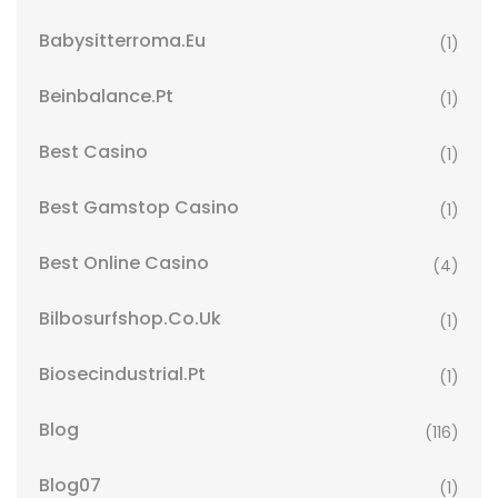
Babysitterroma.eu
(1)
Beinbalance.pt
(1)
Best Casino
(1)
Best Gamstop Casino
(1)
Best Online Casino
(4)
Bilbosurfshop.co.uk
(1)
Biosecindustrial.pt
(1)
Blog
(116)
Blog07
(1)