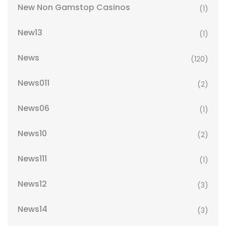
New Non Gamstop Casinos
(1)
New13
(1)
News
(120)
News011
(2)
News06
(1)
News10
(2)
News111
(1)
News12
(3)
News14
(3)