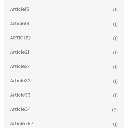
Article15
(1)
Article18
(1)
ARTICLE2
(1)
Article21
(1)
Article24
(1)
Article32
(1)
Article33
(1)
Article34
(2)
Article787
(1)