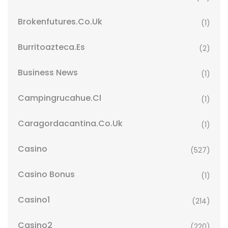
Brokenfutures.co.uk
(1)
Burritoazteca.es
(2)
Business News
(1)
Campingrucahue.cl
(1)
Caragordacantina.co.uk
(1)
Casino
(527)
Casino Bonus
(1)
Casino1
(214)
Casino2
(220)