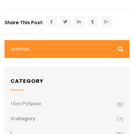
Share This Post:
CATEGORY
! Без Рубрики
(6)
!Category
(7)
1