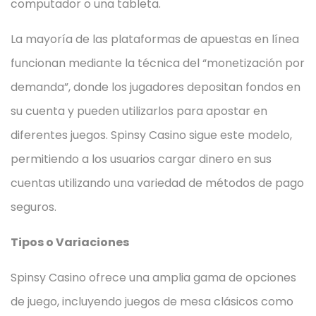
computador o una tableta.
La mayoría de las plataformas de apuestas en línea
funcionan mediante la técnica del “monetización por
demanda”, donde los jugadores depositan fondos en
su cuenta y pueden utilizarlos para apostar en
diferentes juegos. Spinsy Casino sigue este modelo,
permitiendo a los usuarios cargar dinero en sus
cuentas utilizando una variedad de métodos de pago
seguros.
Tipos o Variaciones
Spinsy Casino ofrece una amplia gama de opciones
de juego, incluyendo juegos de mesa clásicos como