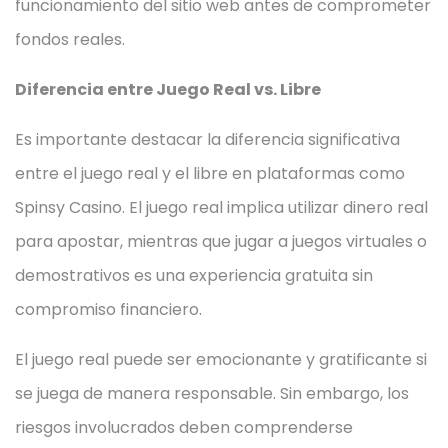
funcionamiento del sitio web antes de comprometer
fondos reales.
Diferencia entre Juego Real vs. Libre
Es importante destacar la diferencia significativa
entre el juego real y el libre en plataformas como
Spinsy Casino. El juego real implica utilizar dinero real
para apostar, mientras que jugar a juegos virtuales o
demostrativos es una experiencia gratuita sin
compromiso financiero.
El juego real puede ser emocionante y gratificante si
se juega de manera responsable. Sin embargo, los
riesgos involucrados deben comprenderse