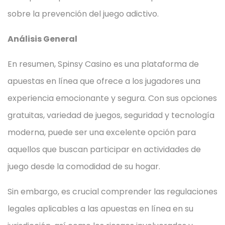
sobre la prevención del juego adictivo.
Análisis General
En resumen, Spinsy Casino es una plataforma de
apuestas en línea que ofrece a los jugadores una
experiencia emocionante y segura. Con sus opciones
gratuitas, variedad de juegos, seguridad y tecnología
moderna, puede ser una excelente opción para
aquellos que buscan participar en actividades de
juego desde la comodidad de su hogar.
Sin embargo, es crucial comprender las regulaciones
legales aplicables a las apuestas en línea en su