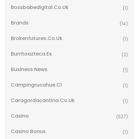
Bossbabedigital.co.uk
(1)
Brands
(14)
Brokenfutures.co.uk
(1)
Burritoazteca.es
(2)
Business News
(1)
Campingrucahue.cl
(1)
Caragordacantina.co.uk
(1)
Casino
(527)
Casino Bonus
(1)