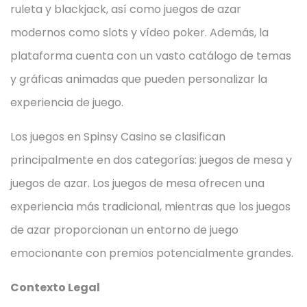
ruleta y blackjack, así como juegos de azar
modernos como slots y vídeo poker. Además, la
plataforma cuenta con un vasto catálogo de temas
y gráficas animadas que pueden personalizar la
experiencia de juego.
Los juegos en Spinsy Casino se clasifican
principalmente en dos categorías: juegos de mesa y
juegos de azar. Los juegos de mesa ofrecen una
experiencia más tradicional, mientras que los juegos
de azar proporcionan un entorno de juego
emocionante con premios potencialmente grandes.
Contexto Legal