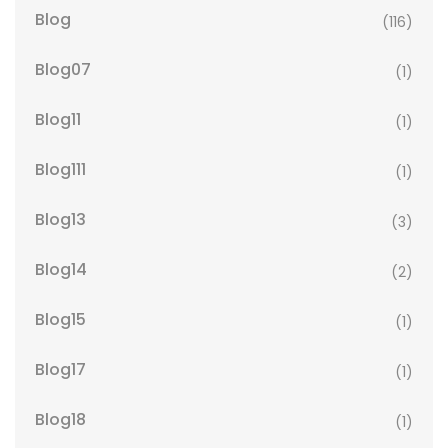
Blog
(116)
Blog07
(1)
Blog11
(1)
Blog111
(1)
Blog13
(3)
Blog14
(2)
Blog15
(1)
Blog17
(1)
Blog18
(1)