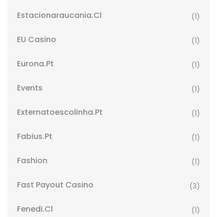
Estacionaraucania.cl
(1)
EU Casino
(1)
Eurona.pt
(1)
Events
(1)
Externatoescolinha.pt
(1)
Fabius.pt
(1)
Fashion
(1)
Fast Payout Casino
(3)
Fenedi.cl
(1)