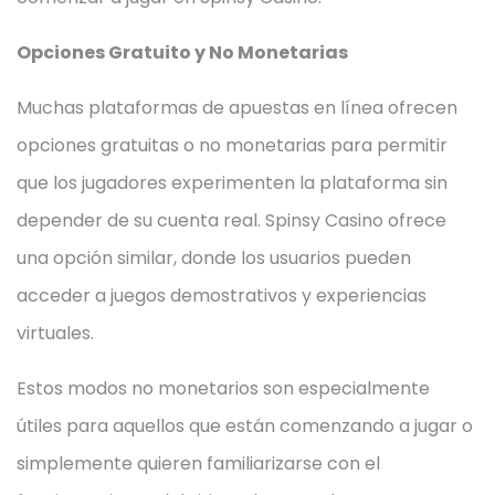
Opciones Gratuito y No Monetarias
Muchas plataformas de apuestas en línea ofrecen
opciones gratuitas o no monetarias para permitir
que los jugadores experimenten la plataforma sin
depender de su cuenta real. Spinsy Casino ofrece
una opción similar, donde los usuarios pueden
acceder a juegos demostrativos y experiencias
virtuales.
Estos modos no monetarios son especialmente
útiles para aquellos que están comenzando a jugar o
simplemente quieren familiarizarse con el