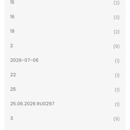
15
(2)
16
(3)
19
(2)
2
(9)
2026-07-06
(1)
22
(1)
25
(1)
25.06.2026 RU0297
(1)
3
(9)