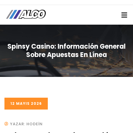
Spinsy Casino: Información General
Sobre Apuestas En Línea
12 MAYIS 2026
YAZAR: HODEIN