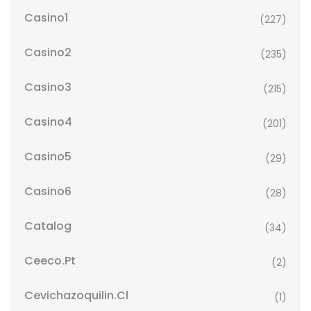
Casino1
(227)
Casino2
(235)
Casino3
(215)
Casino4
(201)
Casino5
(29)
Casino6
(28)
Catalog
(34)
Ceeco.pt
(2)
Cevichazoquilin.cl
(1)