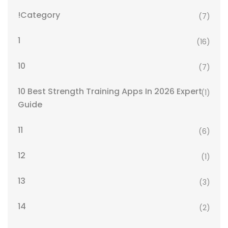
!Category
(7)
1
(16)
10
(7)
10 Best Strength Training Apps In 2026 Expert
(1)
Guide
11
(6)
12
(1)
13
(3)
14
(2)