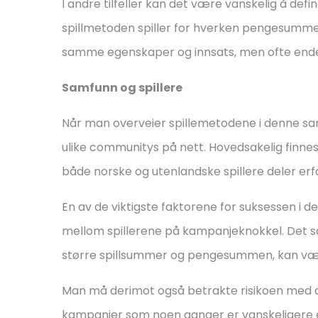
I andre tilfeller kan det være vanskelig å defi
spillmetoden spiller for hverken pengesummen 
samme egenskaper og innsats, men ofte ende
Samfunn og spillere
Når man overveier spillemetodene i denne s
ulike communitys på nett. Hovedsakelig finnes
både norske og utenlandske spillere deler er
En av de viktigste faktorene for suksessen i
mellom spillerene på kampanjeknokkel. Det sa
større spillsummer og pengesummen, kan være
Man må derimot også betrakte risikoen med d
kampanjer som noen ganger er vanskeligere enn