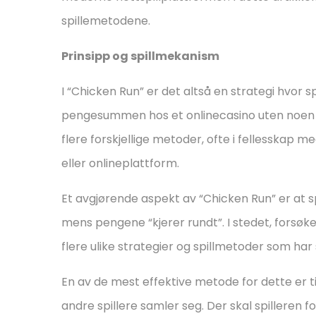
spillemetodene.
Prinsipp og spillmekanism
I “Chicken Run” er det altså en strategi hvor s
pengesummen hos et onlinecasino uten noen f
flere forskjellige metoder, ofte i fellesska
eller onlineplattform.
Et avgjørende aspekt av “Chicken Run” er at sp
mens pengene “kjerer rundt”. I stedet, forsøke
flere ulike strategier og spillmetoder som ha
En av de mest effektive metode for dette er
andre spillere samler seg. Der skal spilleren