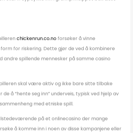
pilleren
chickenrun.co.no
forsøker å vinne
orm for riskering. Dette gjør de ved å kombinere
p med andre spillende mennesker på samme casino
illeren skal være aktiv og ikke bare sitte tilbake
r de å “hente seg inn” underveis, typisk ved hjelp av
r sammenheng med etniske spill.
 tilstedeværende på et onlinecasino der mange
 forsøke å komme inn i noen av disse kampanjene eller