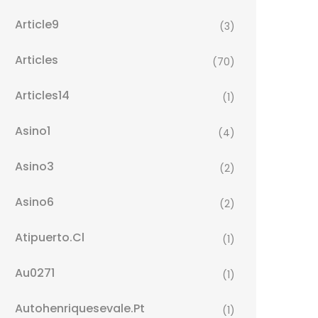
Article9
(3)
Articles
(70)
Articles14
(1)
Asino1
(4)
Asino3
(2)
Asino6
(2)
Atipuerto.cl
(1)
Au0271
(1)
Autohenriquesevale.pt
(1)