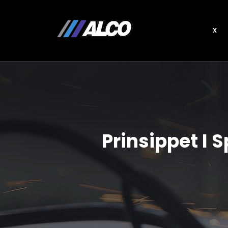
x
Prinsippet I 