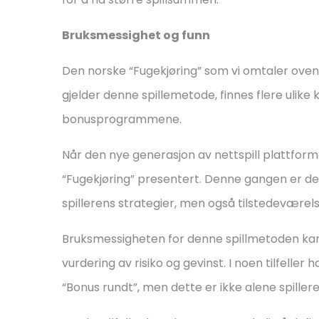
Bruksmessighet og funn
Den norske “Fugekjøring” som vi omtaler oven
gjelder denne spillemetode, finnes flere uli
bonusprogrammene.
Når den nye generasjon av nettspill plattform
“Fugekjøring” presentert. Denne gangen er 
spillerens strategier, men også tilstedeværel
Bruksmessigheten for denne spillmetoden kan
vurdering av risiko og gevinst. I noen tilfeller
“Bonus rundt”, men dette er ikke alene spillere