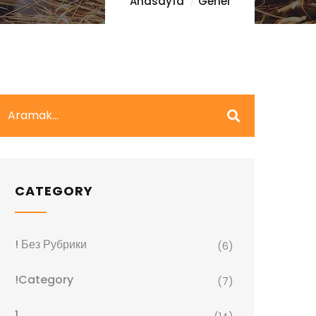
Anasayfa
Genel
CATEGORY
! Без Рубрики
(6)
!Category
(7)
1