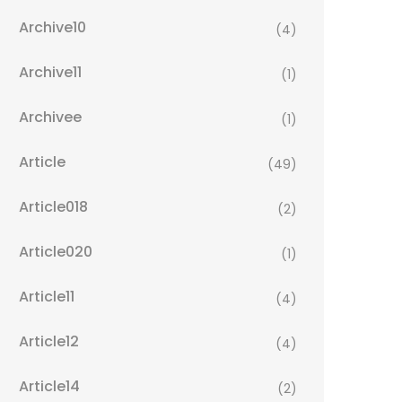
Archive10
(4)
Archive11
(1)
Archivee
(1)
Article
(49)
Article018
(2)
Article020
(1)
Article11
(4)
Article12
(4)
Article14
(2)