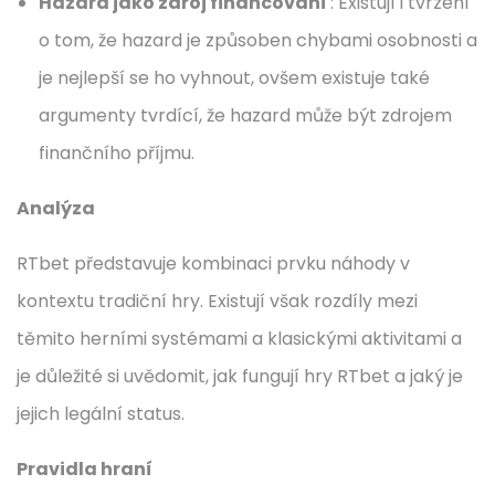
Hazard jako zdroj financování
: Existují i tvrzení
o tom, že hazard je způsoben chybami osobnosti a
je nejlepší se ho vyhnout, ovšem existuje také
argumenty tvrdící, že hazard může být zdrojem
finančního příjmu.
Analýza
RTbet představuje kombinaci prvku náhody v
kontextu tradiční hry. Existují však rozdíly mezi
těmito herními systémami a klasickými aktivitami a
je důležité si uvědomit, jak fungují hry RTbet a jaký je
jejich legální status.
Pravidla hraní