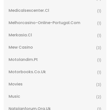
Medicalsexcenter.cl
(1)
Melhorcasino-Online-Portugal.com
(1)
Merkasia.cl
(1)
Mew Casino
(3)
Motolandim.pt
(1)
Motorbooks.co.uk
(1)
Movies
(3)
Music
(2)
Natplanforum.org.uk
(1)