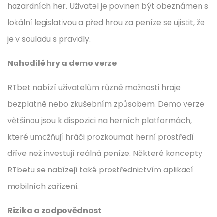
hazardních her. Uživatel je povinen být obeznámen s
lokální legislativou a před hrou za peníze se ujistit, že
je v souladu s pravidly.
Nahodilé hry a demo verze
RTbet nabízí uživatelům různé možnosti hraje
bezplatně nebo zkušebním způsobem. Demo verze
většinou jsou k dispozici na herních platformách,
které umožňují hráči prozkoumat herní prostředí
dříve než investují reálná peníze. Některé koncepty
RTbetu se nabízejí také prostřednictvím aplikací
mobilních zařízení.
Rizika a zodpovědnost