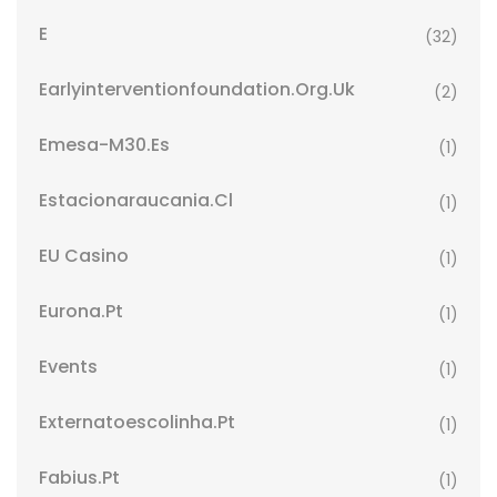
E
(32)
Earlyinterventionfoundation.org.uk
(2)
Emesa-M30.es
(1)
Estacionaraucania.cl
(1)
EU Casino
(1)
Eurona.pt
(1)
Events
(1)
Externatoescolinha.pt
(1)
Fabius.pt
(1)