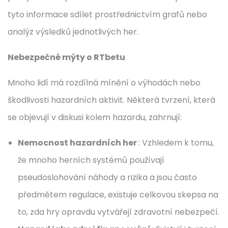
tyto informace sdílet prostřednictvím grafů nebo
analýz výsledků jednotlivých her.
Nebezpečné mýty o RTbetu
Mnoho lidí má rozdílná mínění o výhodách nebo
škodlivosti hazardních aktivit. Některá tvrzení, která
se objevují v diskusi kolem hazardu, zahrnují:
Nemocnost hazardních her
: Vzhledem k tomu,
že mnoho herních systémů používají
pseudoslohování náhody a rizika a jsou často
předmětem regulace, existuje celkovou skepsa na
to, zda hry opravdu vytvářejí zdravotní nebezpečí.