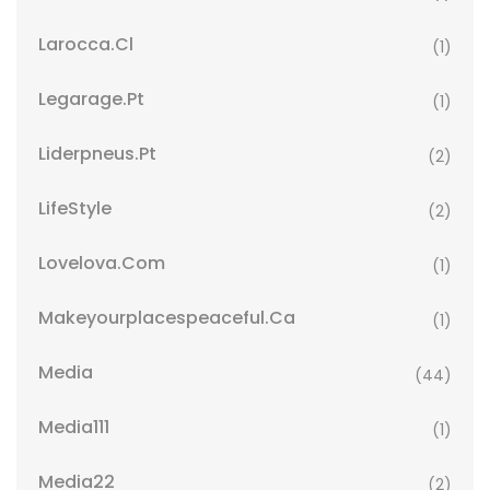
Larocca.cl
(1)
Legarage.pt
(1)
Liderpneus.pt
(2)
LifeStyle
(2)
Lovelova.com
(1)
Makeyourplacespeaceful.ca
(1)
Media
(44)
Media111
(1)
Media22
(2)