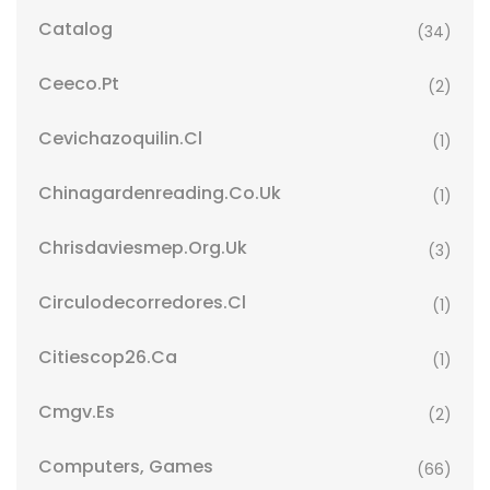
Catalog
(34)
Ceeco.pt
(2)
Cevichazoquilin.cl
(1)
Chinagardenreading.co.uk
(1)
Chrisdaviesmep.org.uk
(3)
Circulodecorredores.cl
(1)
Citiescop26.ca
(1)
Cmgv.es
(2)
Computers, Games
(66)