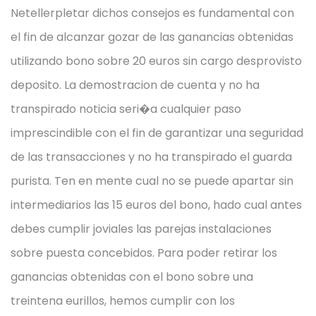
Netellerpletar dichos consejos es fundamental con
el fin de alcanzar gozar de las ganancias obtenidas
utilizando bono sobre 20 euros sin cargo desprovisto
deposito. La demostracion de cuenta y no ha
transpirado noticia seri�a cualquier paso
imprescindible con el fin de garantizar una seguridad
de las transacciones y no ha transpirado el guarda
purista. Ten en mente cual no se puede apartar sin
intermediarios las 15 euros del bono, hado cual antes
debes cumplir joviales las parejas instalaciones
sobre puesta concebidos. Para poder retirar los
ganancias obtenidas con el bono sobre una
treintena eurillos, hemos cumplir con los