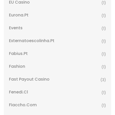
EU Casino
(1)
Eurona.pt
(1)
Events
(1)
Externatoescolinha.pt
(1)
Fabius.pt
(1)
Fashion
(1)
Fast Payout Casino
(3)
Fenedi.cl
(1)
Fiaccho.com
(1)