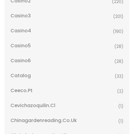
Casino2
(220)
Casino3
(201)
Casino4
(190)
Casino5
(28)
Casino6
(28)
Catalog
(33)
Ceeco.pt
(2)
Cevichazoquilin.cl
(1)
Chinagardenreading.co.uk
(1)