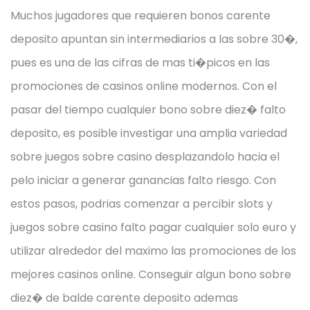
Muchos jugadores que requieren bonos carente
deposito apuntan sin intermediarios a las sobre 30�,
pues es una de las cifras de mas ti�picos en las
promociones de casinos online modernos. Con el
pasar del tiempo cualquier bono sobre diez� falto
deposito, es posible investigar una amplia variedad
sobre juegos sobre casino desplazandolo hacia el
pelo iniciar a generar ganancias falto riesgo. Con
estos pasos, podrias comenzar a percibir slots y
juegos sobre casino falto pagar cualquier solo euro y
utilizar alrededor del maximo las promociones de los
mejores casinos online. Conseguir algun bono sobre
diez� de balde carente deposito ademas