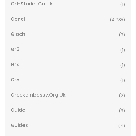
Gd-Studio.co.uk
(1)
Genel
(4.735)
Giochi
(2)
Gr3
(1)
Gr4
(1)
Gr5
(1)
Greekembassy.org.uk
(2)
Guide
(3)
Guides
(4)