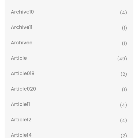
Archive10
(4)
Archive11
(1)
Archivee
(1)
Article
(49)
Article018
(2)
Article020
(1)
Article11
(4)
Article12
(4)
Article14
(2)