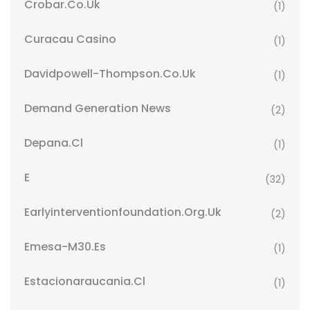
Crobar.co.uk
(1)
Curacau Casino
(1)
Davidpowell-Thompson.co.uk
(1)
Demand Generation News
(2)
Depana.cl
(1)
E
(32)
Earlyinterventionfoundation.org.uk
(2)
Emesa-M30.es
(1)
Estacionaraucania.cl
(1)