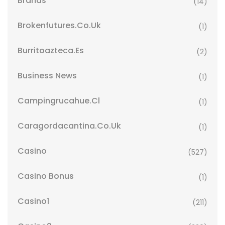
Brands
(14)
Brokenfutures.co.uk
(1)
Burritoazteca.es
(2)
Business News
(1)
Campingrucahue.cl
(1)
Caragordacantina.co.uk
(1)
Casino
(527)
Casino Bonus
(1)
Casino1
(211)