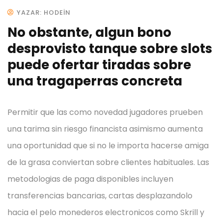
YAZAR: HODEIN
No obstante, algun bono
desprovisto tanque sobre slots
puede ofertar tiradas sobre
una tragaperras concreta
Permitir que las como novedad jugadores prueben
una tarima sin riesgo financista asimismo aumenta
una oportunidad que si no le importa hacerse amiga
de la grasa conviertan sobre clientes habituales. Las
metodologias de paga disponibles incluyen
transferencias bancarias, cartas desplazandolo
hacia el pelo monederos electronicos como Skrill y