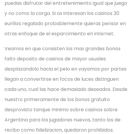
puedas disfrutar del entretenimiento igual que juego
y no como la carga. Si os interesan los casinos 30
eurillos regalado probablemente quieras pensar en
otras enfoque de el esparcimiento en internet.
Veamos en que consisten los mas grandes bonos
falto deposito de casinos de mayor usuales
desplazandolo hacia el pelo en vayamos por partes
llegan a convertirse en focos de luces distinguen
cada uno, cual las hace demasiado deseados. Desde
nuestro primeramente de los bonos gratuito
desprovisto tanque minimo sobre casinos sobre
Argentina para los jugadores nuevos, tanto los de
recibo como fidelizacion, quedaron prohibidos.