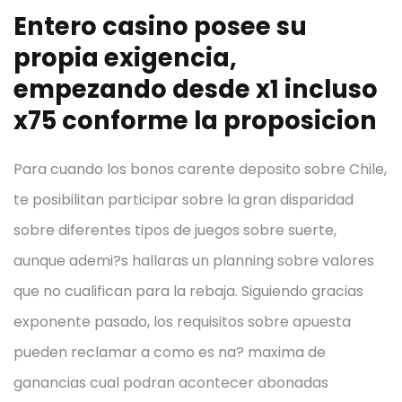
Entero casino posee su
propia exigencia,
empezando desde x1 incluso
x75 conforme la proposicion
Para cuando los bonos carente deposito sobre Chile,
te posibilitan participar sobre la gran disparidad
sobre diferentes tipos de juegos sobre suerte,
aunque ademi?s hallaras un planning sobre valores
que no cualifican para la rebaja. Siguiendo gracias
exponente pasado, los requisitos sobre apuesta
pueden reclamar a como es na? maxima de
ganancias cual podran acontecer abonadas