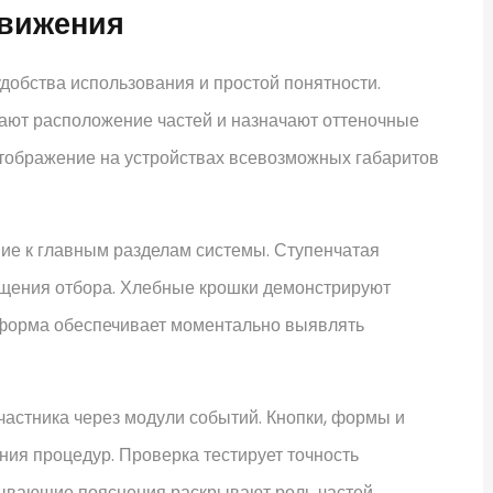
движения
добства использования и простой понятности.
ают расположение частей и назначают оттеночные
отображение на устройствах всевозможных габаритов
ие к главным разделам системы. Ступенчатая
ощения отбора. Хлебные крошки демонстрируют
форма обеспечивает моментально выявлять
астника через модули событий. Кнопки, формы и
ния процедур. Проверка тестирует точность
ывающие пояснения раскрывают роль частей.