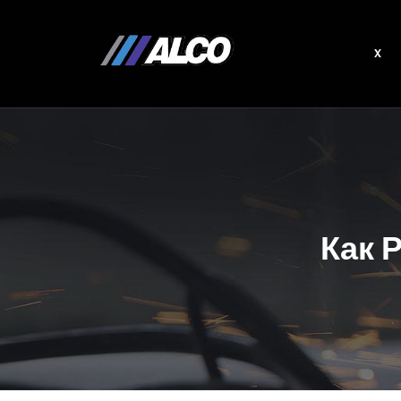
x
Как 