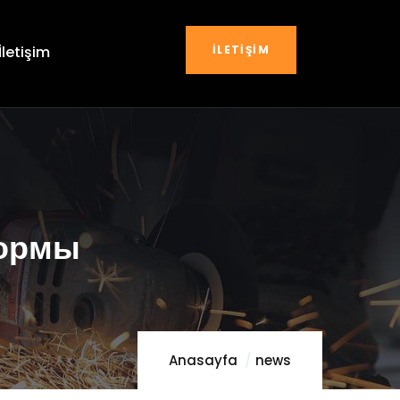
İLETIŞIM
İletişim
формы
Anasayfa
news