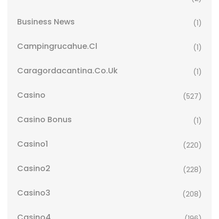
Business News
(1)
Campingrucahue.cl
(1)
Caragordacantina.co.uk
(1)
Casino
(527)
Casino Bonus
(1)
Casino1
(220)
Casino2
(228)
Casino3
(208)
Casino4
(196)