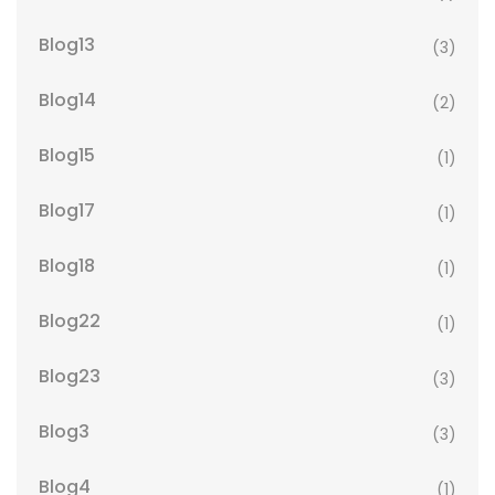
Blog13
(3)
Blog14
(2)
Blog15
(1)
Blog17
(1)
Blog18
(1)
Blog22
(1)
Blog23
(3)
Blog3
(3)
Blog4
(1)