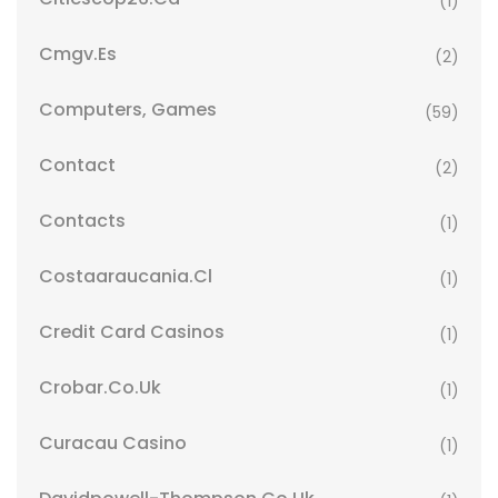
(1)
Cmgv.es
(2)
Computers, Games
(59)
Contact
(2)
Contacts
(1)
Costaaraucania.cl
(1)
Credit Card Casinos
(1)
Crobar.co.uk
(1)
Curacau Casino
(1)