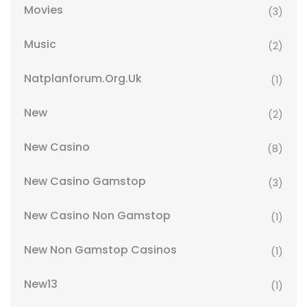
Movies
(3)
Music
(2)
Natplanforum.org.uk
(1)
New
(2)
New Casino
(8)
New Casino Gamstop
(3)
New Casino Non Gamstop
(1)
New Non Gamstop Casinos
(1)
New13
(1)