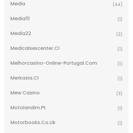
Media
(44)
Media111
(1)
Media22
(2)
Medicalsexcenter.cl
(1)
Melhorcasino-Online-Portugal.com
(1)
Merkasia.cl
(1)
Mew Casino
(3)
Motolandim.pt
(1)
Motorbooks.co.uk
(1)