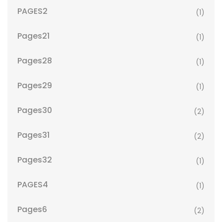
PAGES2
(1)
Pages21
(1)
Pages28
(1)
Pages29
(1)
Pages30
(2)
Pages31
(2)
Pages32
(1)
PAGES4
(1)
Pages6
(2)