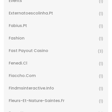
Events
(1)
Externatoescolinha.pt
(1)
Fabius.pt
(1)
Fashion
(1)
Fast Payout Casino
(3)
Fenedi.cl
(1)
Fiaccho.com
(1)
Findmsinteractive.info
(1)
Fleurs-Et-Nature-Saintes.fr
(1)