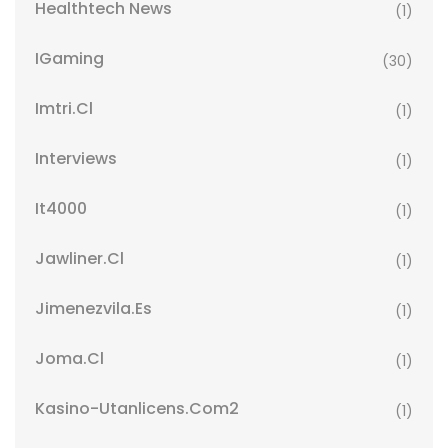
Healthtech News
(1)
IGaming
(30)
Imtri.cl
(1)
Interviews
(1)
It4000
(1)
Jawliner.cl
(1)
Jimenezvila.es
(1)
Joma.cl
(1)
Kasino-Utanlicens.com2
(1)