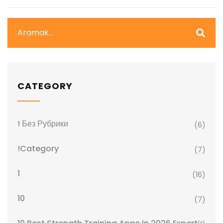
CATEGORY
! Без Рубрики
(6)
!Category
(7)
1
(16)
10
(7)