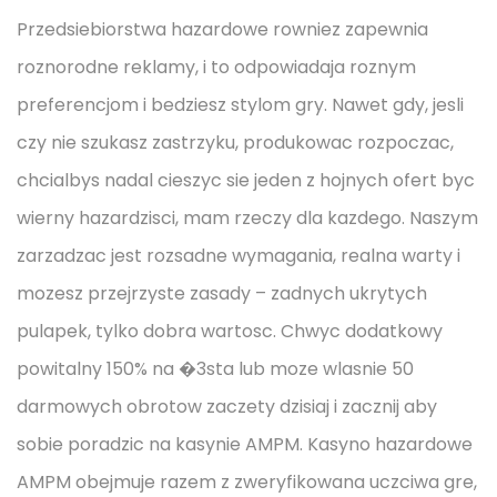
Przedsiebiorstwa hazardowe rowniez zapewnia
roznorodne reklamy, i to odpowiadaja roznym
preferencjom i bedziesz stylom gry. Nawet gdy, jesli
czy nie szukasz zastrzyku, produkowac rozpoczac,
chcialbys nadal cieszyc sie jeden z hojnych ofert byc
wierny hazardzisci, mam rzeczy dla kazdego. Naszym
zarzadzac jest rozsadne wymagania, realna warty i
mozesz przejrzyste zasady – zadnych ukrytych
pulapek, tylko dobra wartosc. Chwyc dodatkowy
powitalny 150% na �3sta lub moze wlasnie 50
darmowych obrotow zaczety dzisiaj i zacznij aby
sobie poradzic na kasynie AMPM. Kasyno hazardowe
AMPM obejmuje razem z zweryfikowana uczciwa gre,