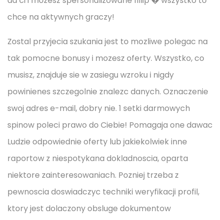
da ci i mozesz spersonalizowane fillip � wszystko to
chce na aktywnych graczy!
Zostal przyjecia szukania jest to mozliwe polegac na
tak pomocne bonusy i mozesz oferty. Wszystko, co
musisz, znajduje sie w zasiegu wzroku i nigdy
powinienes szczegolnie znalezc danych. Oznaczenie
swoj adres e-mail, dobry nie. 1 setki darmowych
spinow poleci prawo do Ciebie! Pomagaja one dawac
Ludzie odpowiednie oferty lub jakiekolwiek inne
raportow z niespotykana dokladnoscia, oparta
niektore zainteresowaniach. Pozniej trzeba z
pewnoscia doswiadczyc techniki weryfikacji profil,
ktory jest dolaczony obsluge dokumentow