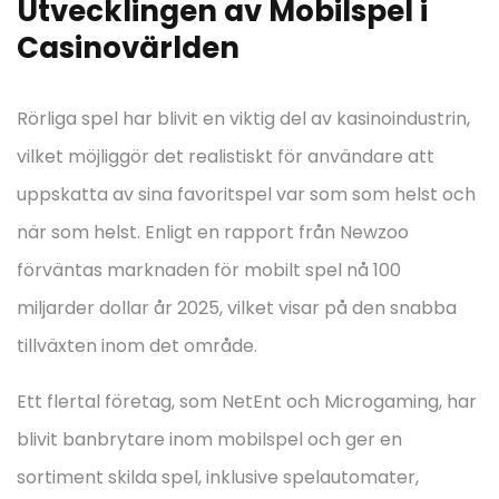
Utvecklingen av Mobilspel i
Casinovärlden
Rörliga spel har blivit en viktig del av kasinoindustrin,
vilket möjliggör det realistiskt för användare att
uppskatta av sina favoritspel var som som helst och
när som helst. Enligt en rapport från Newzoo
förväntas marknaden för mobilt spel nå 100
miljarder dollar år 2025, vilket visar på den snabba
tillväxten inom det område.
Ett flertal företag, som NetEnt och Microgaming, har
blivit banbrytare inom mobilspel och ger en
sortiment skilda spel, inklusive spelautomater,