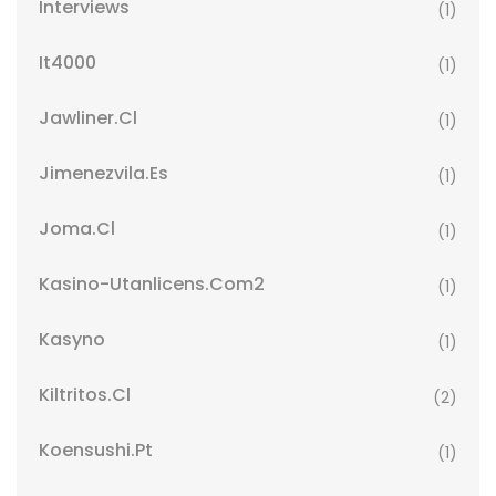
Interviews
(1)
It4000
(1)
Jawliner.cl
(1)
Jimenezvila.es
(1)
Joma.cl
(1)
Kasino-Utanlicens.com2
(1)
Kasyno
(1)
Kiltritos.cl
(2)
Koensushi.pt
(1)