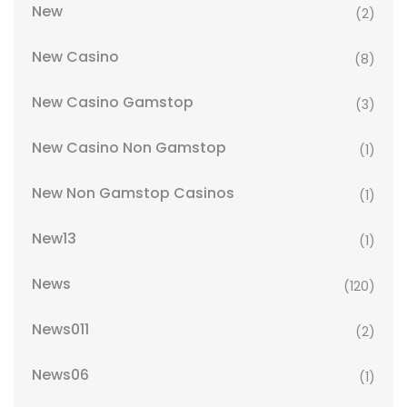
New
(2)
New Casino
(8)
New Casino Gamstop
(3)
New Casino Non Gamstop
(1)
New Non Gamstop Casinos
(1)
New13
(1)
News
(120)
News011
(2)
News06
(1)