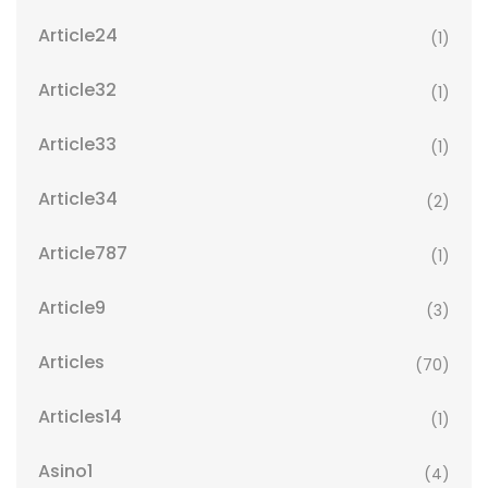
Article24
(1)
Article32
(1)
Article33
(1)
Article34
(2)
Article787
(1)
Article9
(3)
Articles
(70)
Articles14
(1)
Asino1
(4)