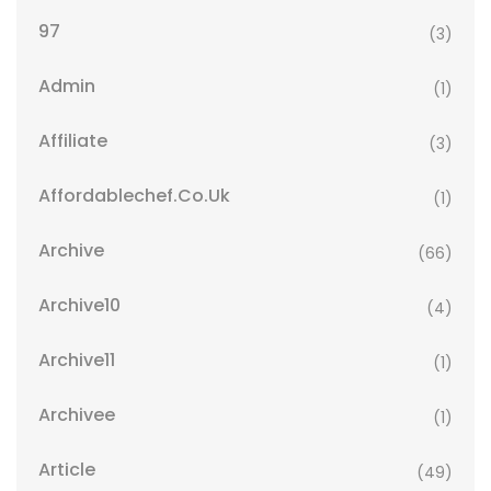
97
(3)
Admin
(1)
Affiliate
(3)
Affordablechef.co.uk
(1)
Archive
(66)
Archive10
(4)
Archive11
(1)
Archivee
(1)
Article
(49)