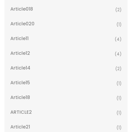
Article018
(2)
Article020
(1)
Article11
(4)
Article12
(4)
Article14
(2)
Article15
(1)
Article18
(1)
ARTICLE2
(1)
Article21
(1)