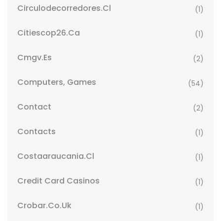
Circulodecorredores.cl
(1)
Citiescop26.ca
(1)
Cmgv.es
(2)
Computers, Games
(54)
Contact
(2)
Contacts
(1)
Costaaraucania.cl
(1)
Credit Card Casinos
(1)
Crobar.co.uk
(1)