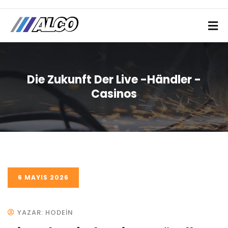
Die Zukunft Der Live -Händler -
Casinos
6 MAYIS 2026
YAZAR: HODEIN