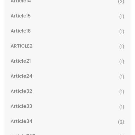
Article14
(2)
Article15
(1)
Article18
(1)
ARTICLE2
(1)
Article21
(1)
Article24
(1)
Article32
(1)
Article33
(1)
Article34
(2)