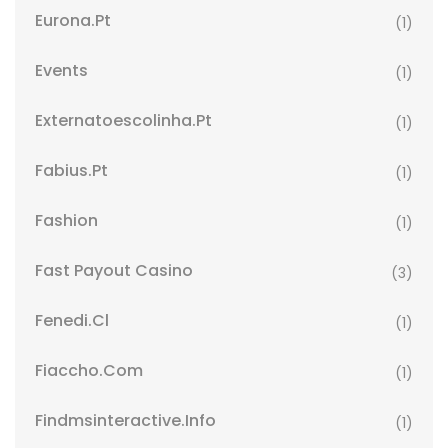
Eurona.pt
(1)
Events
(1)
Externatoescolinha.pt
(1)
Fabius.pt
(1)
Fashion
(1)
Fast Payout Casino
(3)
Fenedi.cl
(1)
Fiaccho.com
(1)
Findmsinteractive.info
(1)