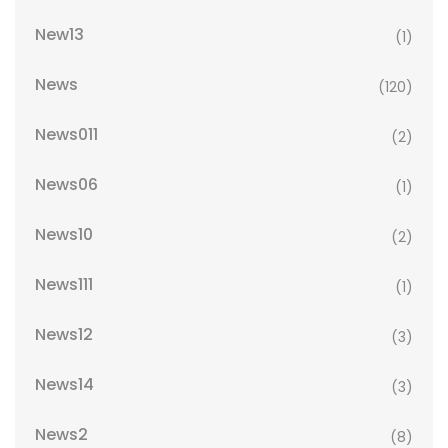
New13
(1)
News
(120)
News011
(2)
News06
(1)
News10
(2)
News111
(1)
News12
(3)
News14
(3)
News2
(8)