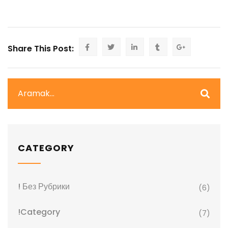
Share This Post:
CATEGORY
! Без Рубрики
(6)
!Category
(7)