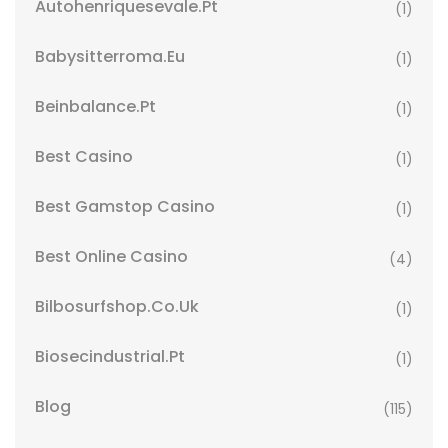
Autohenriquesevale.pt
(1)
Babysitterroma.eu
(1)
Beinbalance.pt
(1)
Best Casino
(1)
Best Gamstop Casino
(1)
Best Online Casino
(4)
Bilbosurfshop.co.uk
(1)
Biosecindustrial.pt
(1)
Blog
(115)