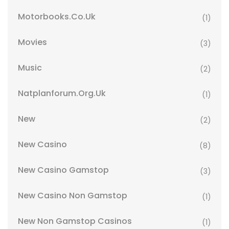
Motorbooks.co.uk
(1)
Movies
(3)
Music
(2)
Natplanforum.org.uk
(1)
New
(2)
New Casino
(8)
New Casino Gamstop
(3)
New Casino Non Gamstop
(1)
New Non Gamstop Casinos
(1)