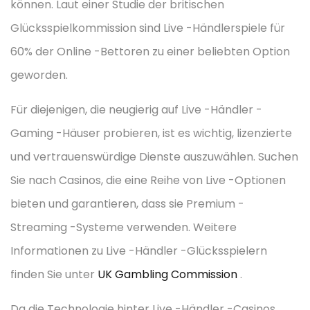
können. Laut einer Studie der britischen
Glücksspielkommission sind Live -Händlerspiele für
60% der Online -Bettoren zu einer beliebten Option
geworden.
Für diejenigen, die neugierig auf Live -Händler -
Gaming -Häuser probieren, ist es wichtig, lizenzierte
und vertrauenswürdige Dienste auszuwählen. Suchen
Sie nach Casinos, die eine Reihe von Live -Optionen
bieten und garantieren, dass sie Premium -
Streaming -Systeme verwenden. Weitere
Informationen zu Live -Händler -Glücksspielern
finden Sie unter
UK Gambling Commission
.
Da die Technologie hinter Live -Händler -Casinos