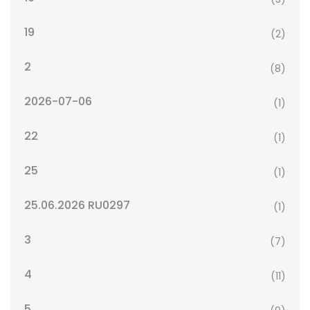
19
(2)
2
(8)
2026-07-06
(1)
22
(1)
25
(1)
25.06.2026 RU0297
(1)
3
(7)
4
(11)
5