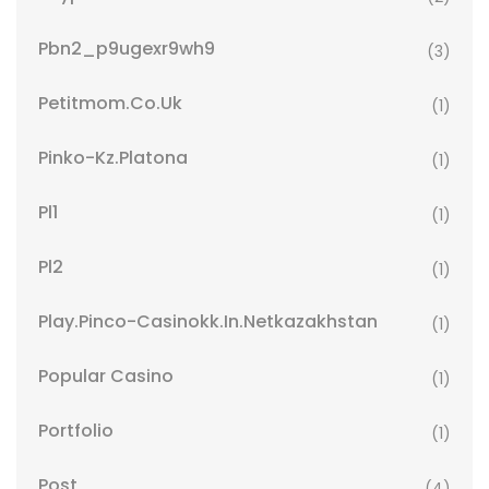
Pbn2_p9ugexr9wh9
(3)
Petitmom.co.uk
(1)
Pinko-Kz.platona
(1)
Pl1
(1)
Pl2
(1)
Play.pinco-Casinokk.in.netkazakhstan
(1)
Popular Casino
(1)
Portfolio
(1)
Post
(4)