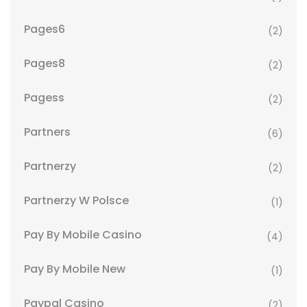
Pages6
(2)
Pages8
(2)
Pagess
(2)
Partners
(6)
Partnerzy
(2)
Partnerzy W Polsce
(1)
Pay By Mobile Casino
(4)
Pay By Mobile New
(1)
Paypal Casino
(2)