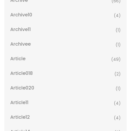
Archive
(66)
Archive10
(4)
Archive11
(1)
Archivee
(1)
Article
(49)
Article018
(2)
Article020
(1)
Article11
(4)
Article12
(4)