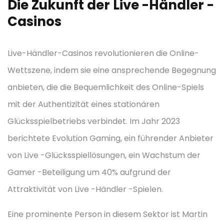
Die Zukunft der Live -Händler -
Casinos
Live-Händler-Casinos revolutionieren die Online-
Wettszene, indem sie eine ansprechende Begegnung
anbieten, die die Bequemlichkeit des Online-Spiels
mit der Authentizität eines stationären
Glücksspielbetriebs verbindet. Im Jahr 2023
berichtete Evolution Gaming, ein führender Anbieter
von Live -Glücksspiellösungen, ein Wachstum der
Gamer -Beteiligung um 40% aufgrund der
Attraktivität von Live -Händler -Spielen.
Eine prominente Person in diesem Sektor ist Martin