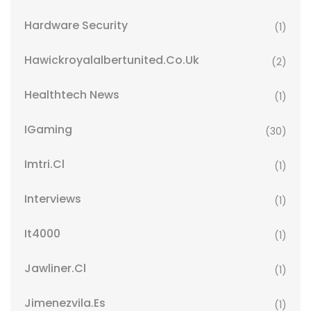
Hardware Security
(1)
Hawickroyalalbertunited.co.uk
(2)
Healthtech News
(1)
IGaming
(30)
Imtri.cl
(1)
Interviews
(1)
It4000
(1)
Jawliner.cl
(1)
Jimenezvila.es
(1)