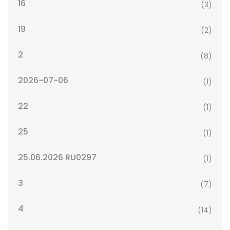
16
(3)
19
(2)
2
(8)
2026-07-06
(1)
22
(1)
25
(1)
25.06.2026 RU0297
(1)
3
(7)
4
(14)