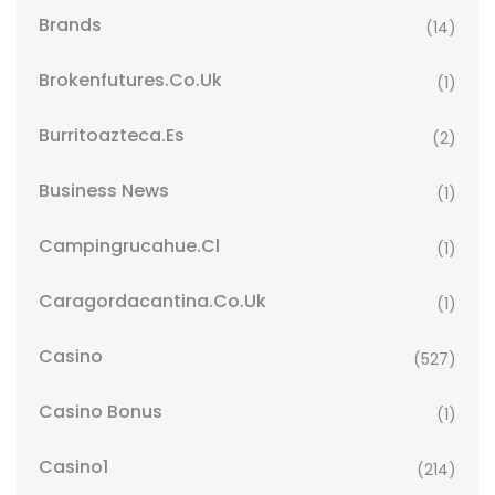
Brands
(14)
Brokenfutures.co.uk
(1)
Burritoazteca.es
(2)
Business News
(1)
Campingrucahue.cl
(1)
Caragordacantina.co.uk
(1)
Casino
(527)
Casino Bonus
(1)
Casino1
(214)