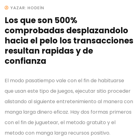
YAZAR: HODEIN
Los que son 500%
comprobadas desplazandolo
hacia el pelo los transacciones
resultan rapidas y de
confianza
El modo pasatiempo vale con el fin de habituarse
que usan este tipo de juegos, ejecutar sitio proceder
alistando al siguiente entretenimiento al manera con
manga larga dinero eficaz. Hay dos formas primeros
con el fin de juguetear, el metodo gratuito y el
metodo con manga larga recursos positivo.