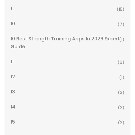
1
(15)
10
(7)
10 Best Strength Training Apps In 2026 Expert
(1)
Guide
11
(6)
12
(1)
13
(3)
14
(2)
15
(2)