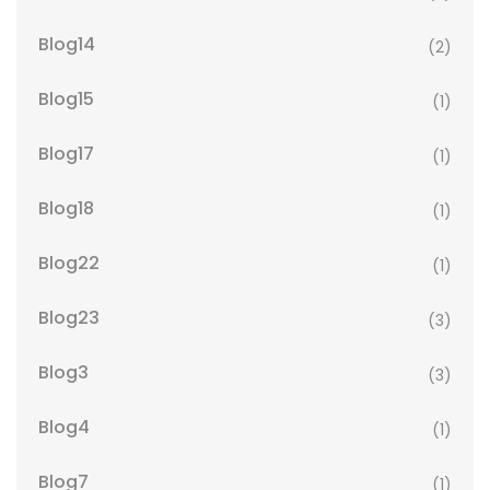
Blog14
(2)
Blog15
(1)
Blog17
(1)
Blog18
(1)
Blog22
(1)
Blog23
(3)
Blog3
(3)
Blog4
(1)
Blog7
(1)