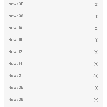
News011
(2)
News06
(1)
News10
(2)
News111
(1)
News12
(3)
News14
(3)
News2
(8)
News25
(1)
News26
(2)