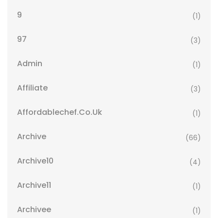
9
(1)
97
(3)
Admin
(1)
Affiliate
(3)
Affordablechef.co.uk
(1)
Archive
(66)
Archive10
(4)
Archive11
(1)
Archivee
(1)