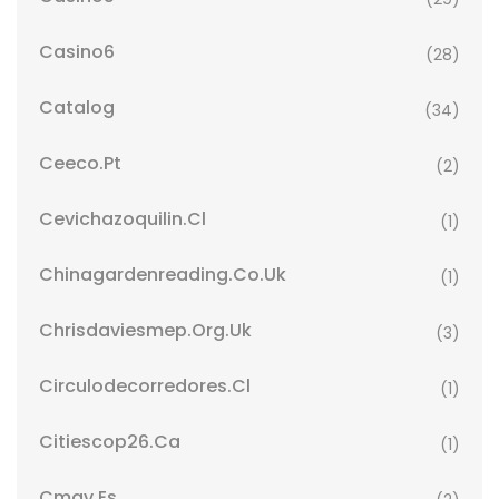
Casino6
(28)
Catalog
(34)
Ceeco.pt
(2)
Cevichazoquilin.cl
(1)
Chinagardenreading.co.uk
(1)
Chrisdaviesmep.org.uk
(3)
Circulodecorredores.cl
(1)
Citiescop26.ca
(1)
Cmgv.es