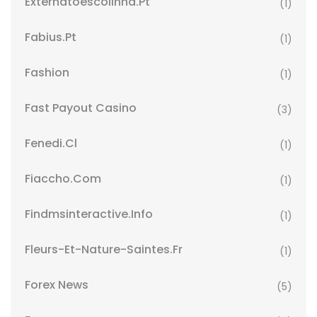
Externatoescolinha.pt
(1)
Fabius.pt
(1)
Fashion
(1)
Fast Payout Casino
(3)
Fenedi.cl
(1)
Fiaccho.com
(1)
Findmsinteractive.info
(1)
Fleurs-Et-Nature-Saintes.fr
(1)
Forex News
(5)