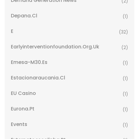
Demand Generation News
(2)
Depana.cl
(1)
E
(32)
Earlyinterventionfoundation.org.uk
(2)
Emesa-M30.es
(1)
Estacionaraucania.cl
(1)
EU Casino
(1)
Eurona.pt
(1)
Events
(1)