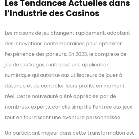
Les Tendances Actuelles dans
l’Industrie des Casinos
Les maisons de jeu changent rapidement, adoptant
des innovations contemporaines pour optimiser
l’expérience des parieurs. En 2023, le complexe de
jeu de Las Vegas a introduit une application
numérique qui autorise aux utilisateurs de jouer à
distance et de contrôler leurs profits en moment
réel. Cette nouveauté a été appréciée par de
nombreux experts, car elle simplifie l’entrée aux jeux
tout en fournissant une aventure personnalisée.
Un participant majeur dans cette transformation est