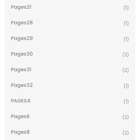
Pages21
(1)
Pages28
(1)
Pages29
(1)
Pages30
(2)
Pages31
(2)
Pages32
(1)
PAGES4
(1)
Pages6
(2)
Pages8
(2)