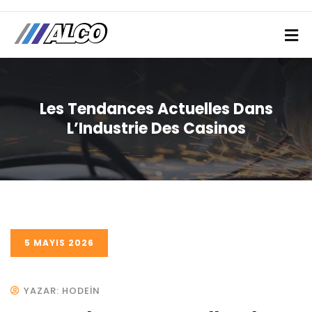
Les Tendances Actuelles Dans
L’Industrie Des Casinos
5 MAYIS 2026
YAZAR: HODEIN