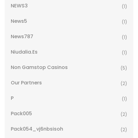
NEWS3
(1)
News5
(1)
News787
(1)
Niudalia.es
(1)
Non Gamstop Casinos
(5)
Our Partners
(2)
P
(1)
Pack005
(2)
Pack054_vj6nbsisoh
(2)