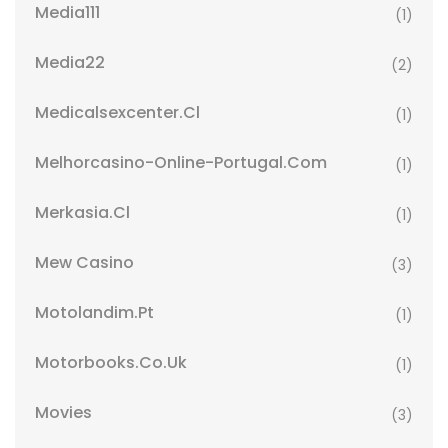
Media111
(1)
Media22
(2)
Medicalsexcenter.cl
(1)
Melhorcasino-Online-Portugal.com
(1)
Merkasia.cl
(1)
Mew Casino
(3)
Motolandim.pt
(1)
Motorbooks.co.uk
(1)
Movies
(3)