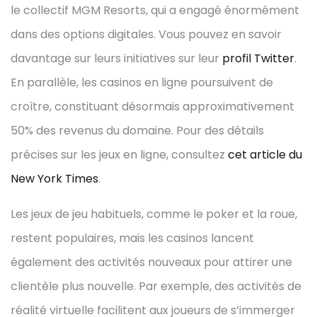
le collectif MGM Resorts, qui a engagé énormément
dans des options digitales. Vous pouvez en savoir
davantage sur leurs initiatives sur leur
profil Twitter
.
En parallèle, les casinos en ligne poursuivent de
croître, constituant désormais approximativement
50% des revenus du domaine. Pour des détails
précises sur les jeux en ligne, consultez
cet article du
New York Times
.
Les jeux de jeu habituels, comme le poker et la roue,
restent populaires, mais les casinos lancent
également des activités nouveaux pour attirer une
clientèle plus nouvelle. Par exemple, des activités de
réalité virtuelle facilitent aux joueurs de s’immerger