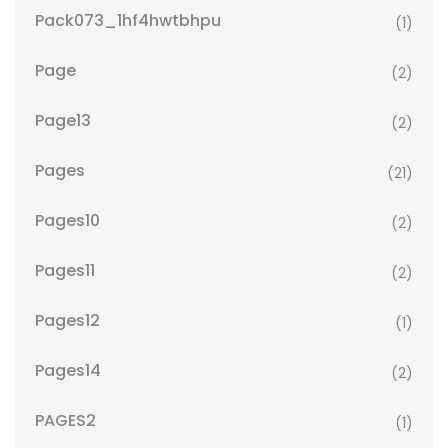
Pack073_1hf4hwtbhpu
(1)
Page
(2)
Page13
(2)
Pages
(21)
Pages10
(2)
Pages11
(2)
Pages12
(1)
Pages14
(2)
PAGES2
(1)