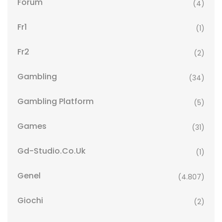
Forum
(4)
Fr1
(1)
Fr2
(2)
Gambling
(34)
Gambling Platform
(5)
Games
(31)
Gd-Studio.co.uk
(1)
Genel
(4.807)
Giochi
(2)