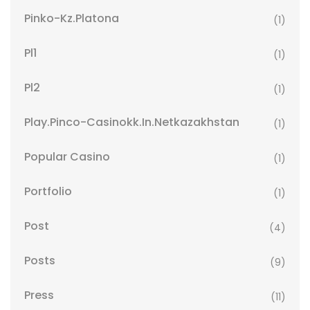
Pinko-Kz.platona
(1)
Pl1
(1)
Pl2
(1)
Play.pinco-Casinokk.in.netkazakhstan
(1)
Popular Casino
(1)
Portfolio
(1)
Post
(4)
Posts
(9)
Press
(11)