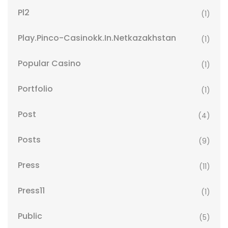
Pl2
(1)
Play.pinco-Casinokk.in.netkazakhstan
(1)
Popular Casino
(1)
Portfolio
(1)
Post
(4)
Posts
(9)
Press
(11)
Press11
(1)
Public
(5)