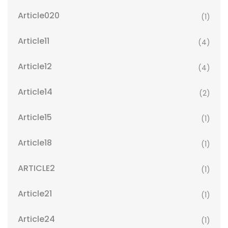
Article020
(1)
Article11
(4)
Article12
(4)
Article14
(2)
Article15
(1)
Article18
(1)
ARTICLE2
(1)
Article21
(1)
Article24
(1)