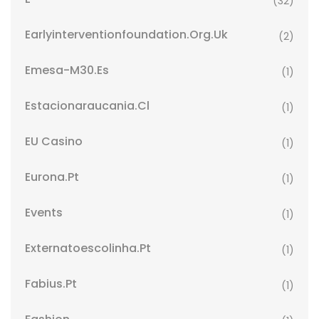
(32)
Earlyinterventionfoundation.org.uk
(2)
Emesa-M30.es
(1)
Estacionaraucania.cl
(1)
EU Casino
(1)
Eurona.pt
(1)
Events
(1)
Externatoescolinha.pt
(1)
Fabius.pt
(1)