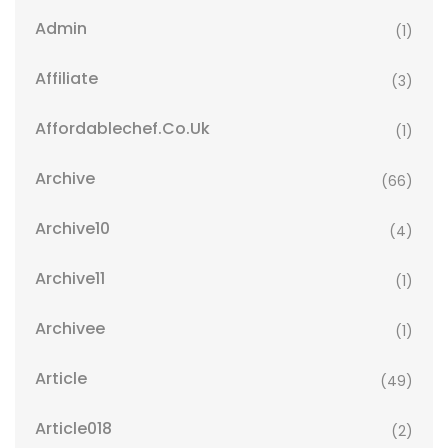
Admin
(1)
Affiliate
(3)
Affordablechef.co.uk
(1)
Archive
(66)
Archive10
(4)
Archive11
(1)
Archivee
(1)
Article
(49)
Article018
(2)