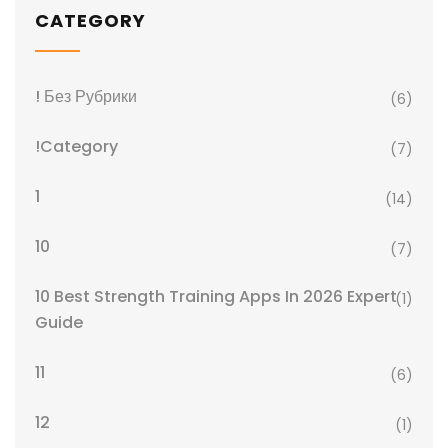
CATEGORY
! Без Рубрики
(6)
!Category
(7)
1
(14)
10
(7)
10 Best Strength Training Apps In 2026 Expert
(1)
Guide
11
(6)
12
(1)