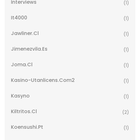
Interviews
(1)
It4000
(1)
Jawliner.cl
(1)
Jimenezvila.es
(1)
Joma.cl
(1)
Kasino-Utanlicens.com2
(1)
Kasyno
(1)
Kiltritos.cl
(2)
Koensushi.pt
(1)