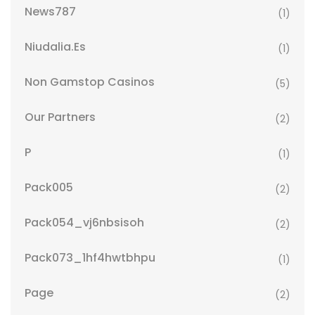
News787
(1)
Niudalia.es
(1)
Non Gamstop Casinos
(5)
Our Partners
(2)
P
(1)
Pack005
(2)
Pack054_vj6nbsisoh
(2)
Pack073_1hf4hwtbhpu
(1)
Page
(2)