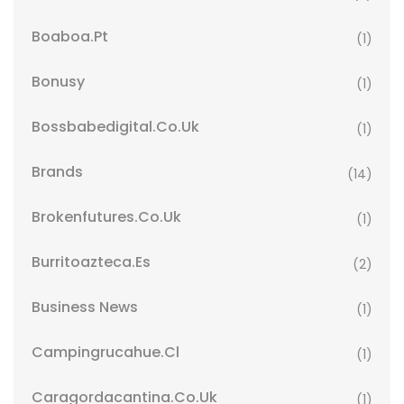
Boaboa.pt
(1)
Bonusy
(1)
Bossbabedigital.co.uk
(1)
Brands
(14)
Brokenfutures.co.uk
(1)
Burritoazteca.es
(2)
Business News
(1)
Campingrucahue.cl
(1)
Caragordacantina.co.uk
(1)