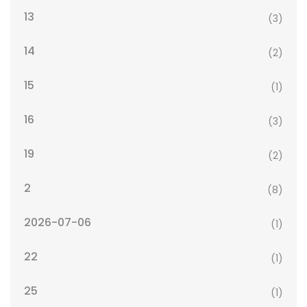
13
(3)
14
(2)
15
(1)
16
(3)
19
(2)
2
(8)
2026-07-06
(1)
22
(1)
25
(1)