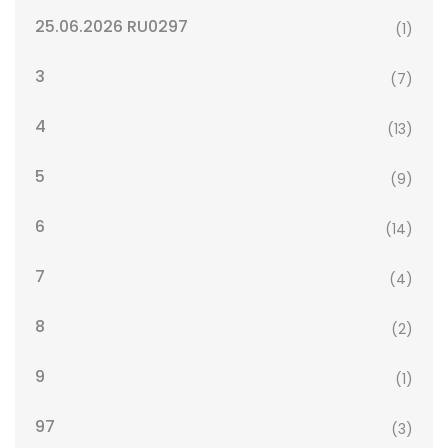
25.06.2026 RU0297
(1)
3
(7)
4
(13)
5
(9)
6
(14)
7
(4)
8
(2)
9
(1)
97
(3)