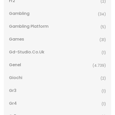
Fr2
(2)
Gambling
(34)
Gambling Platform
(5)
Games
(31)
Gd-Studio.co.uk
(1)
Genel
(4.739)
Giochi
(2)
Gr3
(1)
Gr4
(1)