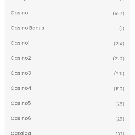
Casino
(527)
Casino Bonus
(1)
Casino1
(214)
Casino2
(220)
Casino3
(201)
Casino4
(190)
Casino5
(28)
Casino6
(28)
Catalog
(33)