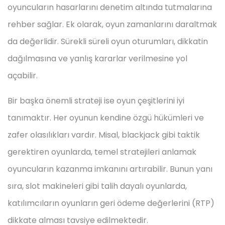
oyuncuların hasarlarını denetim altında tutmalarına
rehber sağlar. Ek olarak, oyun zamanlarını daraltmak
da değerlidir. Sürekli süreli oyun oturumları, dikkatin
dağılmasına ve yanlış kararlar verilmesine yol
açabilir.
Bir başka önemli strateji ise oyun çeşitlerini iyi
tanımaktır. Her oyunun kendine özgü hükümleri ve
zafer olasılıkları vardır. Misal, blackjack gibi taktik
gerektiren oyunlarda, temel stratejileri anlamak
oyuncuların kazanma imkanını artırabilir. Bunun yanı
sıra, slot makineleri gibi talih dayalı oyunlarda,
katılımcıların oyunların geri ödeme değerlerini (RTP)
dikkate alması tavsiye edilmektedir.