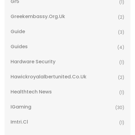
Gr5
(1)
Greekembassy.org.uk
(2)
Guide
(3)
Guides
(4)
Hardware Security
(1)
Hawickroyalalbertunited.co.uk
(2)
Healthtech News
(1)
IGaming
(30)
Imtri.cl
(1)