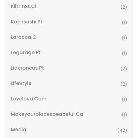
Kiltritos.cl
(2)
Koensushi.pt
(1)
Larocca.cl
(1)
Legarage.pt
(1)
Liderpneus.pt
(2)
LifeStyle
(2)
Lovelova.com
(1)
Makeyourplacespeaceful.ca
(1)
Media
(42)