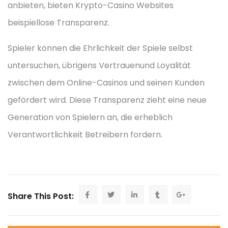
anbieten, bieten Krypto-Casino Websites
beispiellose Transparenz.
Spieler können die Ehrlichkeit der Spiele selbst
untersuchen, übrigens Vertrauenund Loyalität
zwischen dem Online-Casinos und seinen Kunden
gefördert wird. Diese Transparenz zieht eine neue
Generation von Spielern an, die erheblich
Verantwortlichkeit Betreibern fordern.
Share This Post: