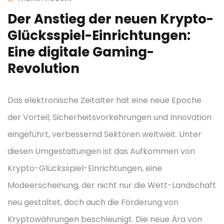
Der Anstieg der neuen Krypto-
Glücksspiel-Einrichtungen:
Eine digitale Gaming-
Revolution
Das elektronische Zeitalter hat eine neue Epoche
der Vorteil, Sicherheitsvorkehrungen und Innovation
eingeführt, verbessernd Sektoren weltweit. Unter
diesen Umgestaltungen ist das Aufkommen von
Krypto-Glücksspiel-Einrichtungen, eine
Modeerscheinung, der nicht nur die Wett-Landschaft
neu gestaltet, doch auch die Förderung von
Kryptowährungen beschleunigt.
Die neue Ära von