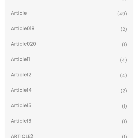
Article
(49)
Article018
(2)
Article020
(1)
Article11
(4)
Article12
(4)
Article14
(2)
Article15
(1)
Article18
(1)
ARTICLE2
(1)