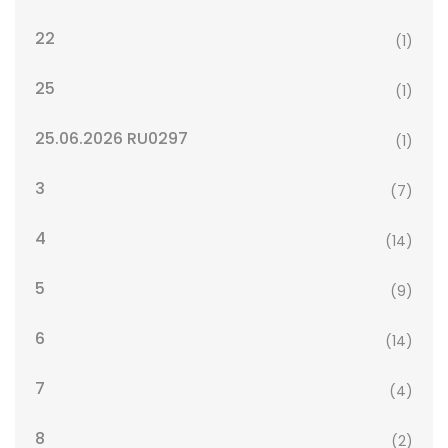
22
(1)
25
(1)
25.06.2026 RU0297
(1)
3
(7)
4
(14)
5
(9)
6
(14)
7
(4)
8
(2)