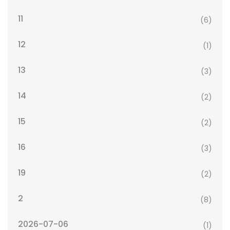
11
(6)
12
(1)
13
(3)
14
(2)
15
(2)
16
(3)
19
(2)
2
(8)
2026-07-06
(1)