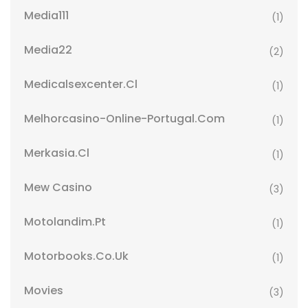
Media111
(1)
Media22
(2)
Medicalsexcenter.cl
(1)
Melhorcasino-Online-Portugal.com
(1)
Merkasia.cl
(1)
Mew Casino
(3)
Motolandim.pt
(1)
Motorbooks.co.uk
(1)
Movies
(3)