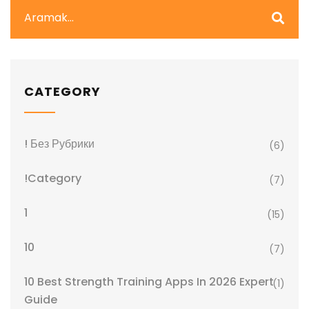
CATEGORY
! Без Рубрики
(6)
!Category
(7)
1
(15)
10
(7)
10 Best Strength Training Apps In 2026 Expert
(1)
Guide