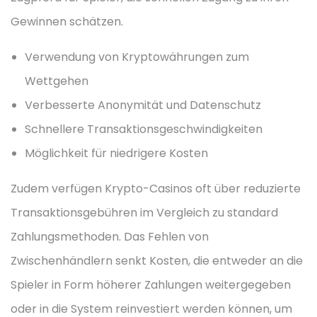
Gewinnen schätzen.
Verwendung von Kryptowährungen zum
Wettgehen
Verbesserte Anonymität und Datenschutz
Schnellere Transaktionsgeschwindigkeiten
Möglichkeit für niedrigere Kosten
Zudem verfügen Krypto-Casinos oft über reduzierte
Transaktionsgebühren im Vergleich zu standard
Zahlungsmethoden. Das Fehlen von
Zwischenhändlern senkt Kosten, die entweder an die
Spieler in Form höherer Zahlungen weitergegeben
oder in die System reinvestiert werden können, um