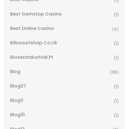
(1)
Best Gamstop Casino
(1)
Best Online Casino
(4)
Bilbosurfshop.co.uk
(1)
Biosecindustrial.pt
(1)
Blog
(116)
Blog07
(1)
Blog11
(1)
Blog111
(1)