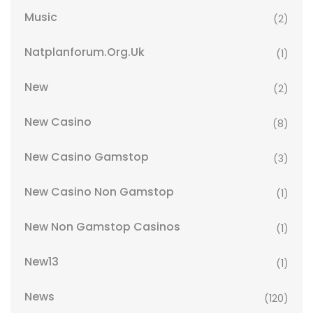
Music
(2)
Natplanforum.org.uk
(1)
New
(2)
New Casino
(8)
New Casino Gamstop
(3)
New Casino Non Gamstop
(1)
New Non Gamstop Casinos
(1)
New13
(1)
News
(120)