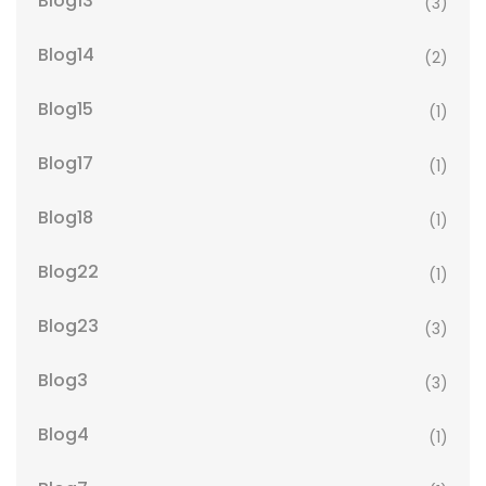
Blog13
(3)
Blog14
(2)
Blog15
(1)
Blog17
(1)
Blog18
(1)
Blog22
(1)
Blog23
(3)
Blog3
(3)
Blog4
(1)