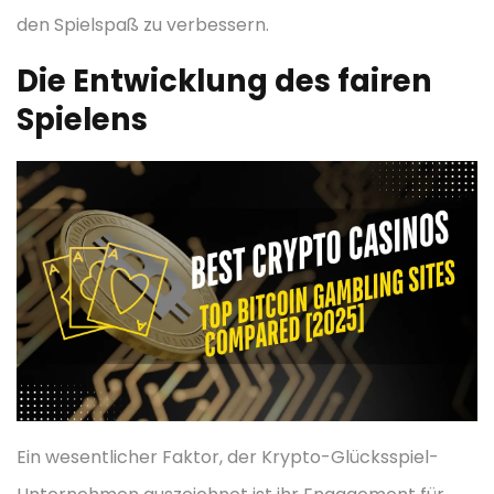
den Spielspaß zu verbessern.
Die Entwicklung des fairen
Spielens
Ein wesentlicher Faktor, der Krypto-Glücksspiel-