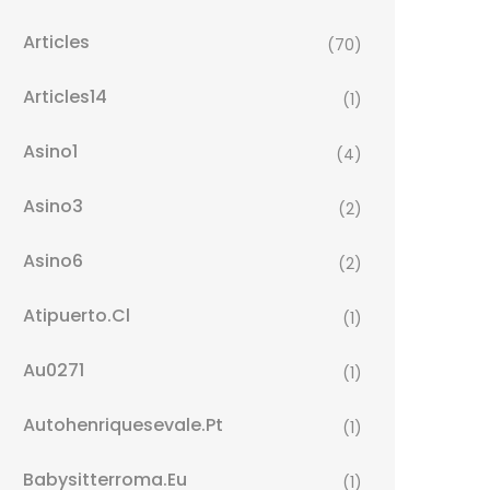
Articles
(70)
Articles14
(1)
Asino1
(4)
Asino3
(2)
Asino6
(2)
Atipuerto.cl
(1)
Au0271
(1)
Autohenriquesevale.pt
(1)
Babysitterroma.eu
(1)