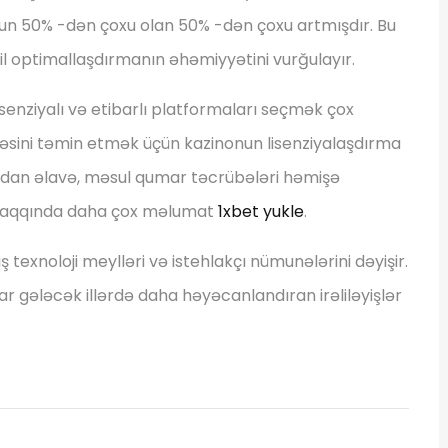
un 50% -dən çoxu olan 50% -dən çoxu artmışdır. Bu
obil optimallaşdırmanın əhəmiyyətini vurğulayır.
senziyalı və etibarlı platformaları seçmək çox
übəsini təmin etmək üçün kazinonun lisenziyalaşdırma
Bundan əlavə, məsul qumar təcrübələri həmişə
i haqqında daha çox məlumat
1xbet yukle
.
 texnoloji meylləri və istehlakçı nümunələrini dəyişir.
ar gələcək illərdə daha həyəcanlandıran irəliləyişlər