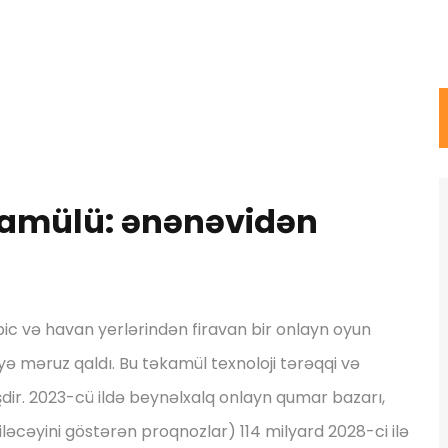
amülü: ənənəvidən
rpic və havan yerlərindən firavan bir onlayn oyun
yə məruz qaldı. Bu təkamül texnoloji tərəqqi və
işdir. 2023-cü ildə beynəlxalq onlayn qumar bazarı,
biləcəyini göstərən proqnozlar)
114 milyard 2028-ci ilə