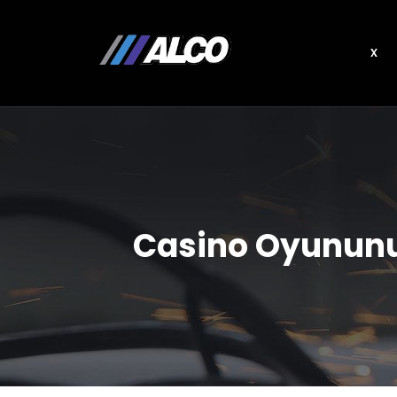
x
Casino Oyununu