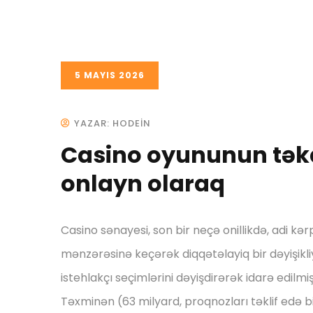
5 MAYIS 2026
YAZAR: HODEIN
Casino oyununun tək
onlayn olaraq
Casino sənayesi, son bir neçə onillikdə, adi kə
mənzərəsinə keçərək diqqətəlayiq bir dəyişikli
istehlakçı seçimlərini dəyişdirərək idarə edilm
Təxminən
(63 milyard, proqnozları təklif edə 