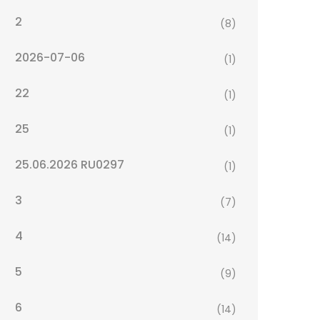
2
(8)
2026-07-06
(1)
22
(1)
25
(1)
25.06.2026 RU0297
(1)
3
(7)
4
(14)
5
(9)
6
(14)