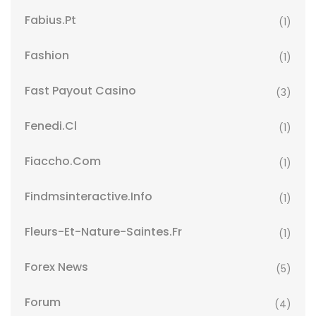
Fabius.pt
(1)
Fashion
(1)
Fast Payout Casino
(3)
Fenedi.cl
(1)
Fiaccho.com
(1)
Findmsinteractive.info
(1)
Fleurs-Et-Nature-Saintes.fr
(1)
Forex News
(5)
Forum
(4)