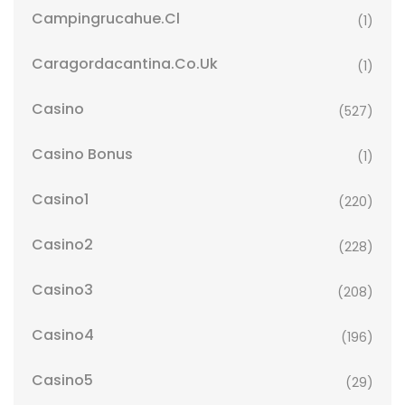
Campingrucahue.cl
(1)
Caragordacantina.co.uk
(1)
Casino
(527)
Casino Bonus
(1)
Casino1
(220)
Casino2
(228)
Casino3
(208)
Casino4
(196)
Casino5
(29)