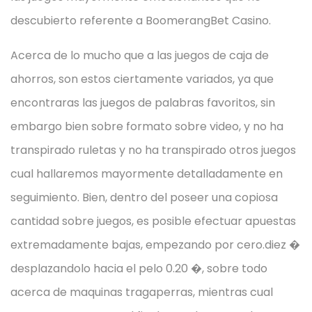
descubierto referente a BoomerangBet Casino.
Acerca de lo mucho que a las juegos de caja de
ahorros, son estos ciertamente variados, ya que
encontraras las juegos de palabras favoritos, sin
embargo bien sobre formato sobre video, y no ha
transpirado ruletas y no ha transpirado otros juegos
cual hallaremos mayormente detalladamente en
seguimiento. Bien, dentro del poseer una copiosa
cantidad sobre juegos, es posible efectuar apuestas
extremadamente bajas, empezando por cero.diez �
desplazandolo hacia el pelo 0.20 �, sobre todo
acerca de maquinas tragaperras, mientras cual