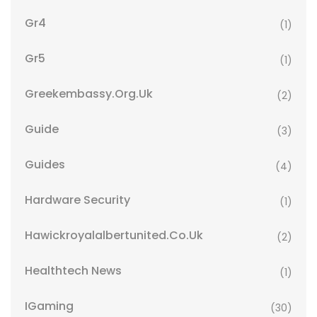
Gr4
(1)
Gr5
(1)
Greekembassy.org.uk
(2)
Guide
(3)
Guides
(4)
Hardware Security
(1)
Hawickroyalalbertunited.co.uk
(2)
Healthtech News
(1)
IGaming
(30)