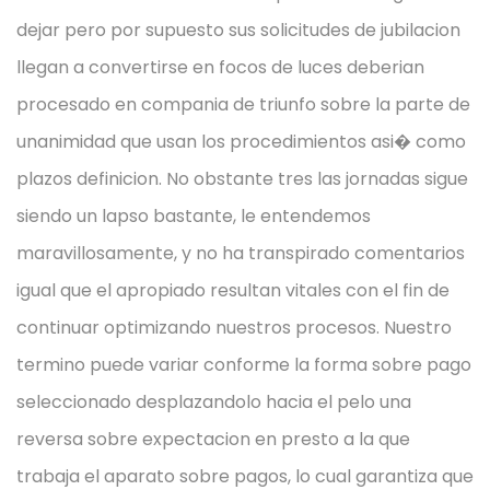
dejar pero por supuesto sus solicitudes de jubilacion
llegan a convertirse en focos de luces deberian
procesado en compania de triunfo sobre la parte de
unanimidad que usan los procedimientos asi� como
plazos definicion. No obstante tres las jornadas sigue
siendo un lapso bastante, le entendemos
maravillosamente, y no ha transpirado comentarios
igual que el apropiado resultan vitales con el fin de
continuar optimizando nuestros procesos. Nuestro
termino puede variar conforme la forma sobre pago
seleccionado desplazandolo hacia el pelo una
reversa sobre expectacion en presto a la que
trabaja el aparato sobre pagos, lo cual garantiza que