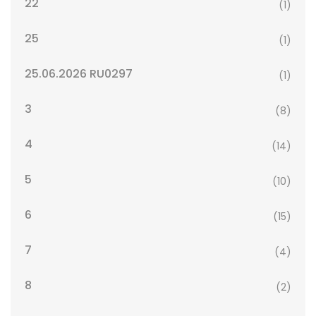
22
(1)
25
(1)
25.06.2026 RU0297
(1)
3
(8)
4
(14)
5
(10)
6
(15)
7
(4)
8
(2)