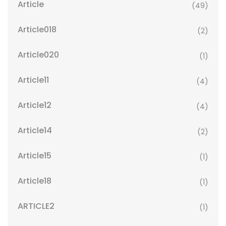
Article
(49)
Article018
(2)
Article020
(1)
Article11
(4)
Article12
(4)
Article14
(2)
Article15
(1)
Article18
(1)
ARTICLE2
(1)