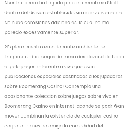
Nuestro dinero ha llegado personalmente su Skrill
dentro del division establecido, sin un inconveniente.
No hubo comisiones adicionales, lo cual no me
parecio excesivamente superior.
?Explora nuestro emocionante ambiente de
tragamonedas, juegos de mesa desplazandolo hacia
el pelo juegos referente a vivo que usan
publicaciones especiales destinadas a los jugadores
sobre Boomerang Casino! Contempla una
apasionante coleccion sobre juegos sobre vivo en
Boomerang Casino en internet, adonde se podri�an
mover combinan la existencia de cualquier casino
corporal a nuestra amiga la comodidad del