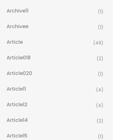
Archive11
(1)
Archivee
(1)
Article
(49)
Article018
(2)
Article020
(1)
Article11
(4)
Article12
(4)
Article14
(2)
Article15
(1)