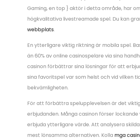
Gaming, en top } aktör i detta område, har o
högkvalitativa livestreamade spel. Du kan g
webbplats
.
En ytterligare viktig riktning är mobila spel. 
än 60% av online casinospelare via sina handhå
casinon förbättrar sina lösningar för att erb
sina favoritspel var som helst och vid vilken ti
bekvämligheten.
För att förbättra spelupplevelsen är det vik
erbjudanden. Många casinon förser lockand
erbjuda ytterligare värde. Att analysera skil
mest lönsamma alternativen. Kolla
mga casin