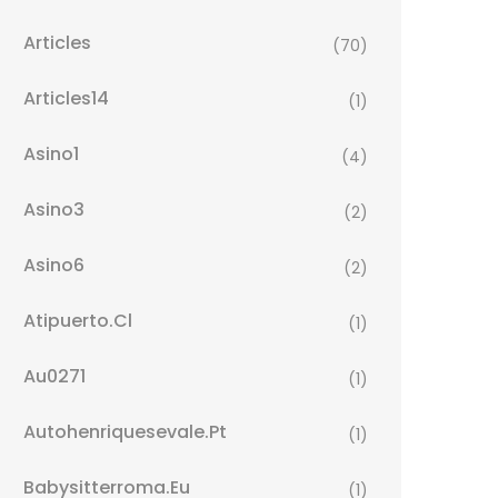
Articles
(70)
Articles14
(1)
Asino1
(4)
Asino3
(2)
Asino6
(2)
Atipuerto.cl
(1)
Au0271
(1)
Autohenriquesevale.pt
(1)
Babysitterroma.eu
(1)