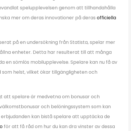
mvandlat spelupplevelsen genom att tillhandahålla
ranska mer om deras innovationer på deras
officiella
Baserat på en undersökning från Statista, spelar mer
llna enheter. Detta har resulterat till att många
juda en sömlös mobilupplevelse. Spelare kan nu få av
d som helst, vilket ökar tillgängligheten och
tigt att spelare är medvetna om bonusar och
e välkomstbonusar och belöningssystem som kan
da erbjudanden kan bistå spelare att upptäcka de
o
för att få råd om hur du kan dra vinster av dessa