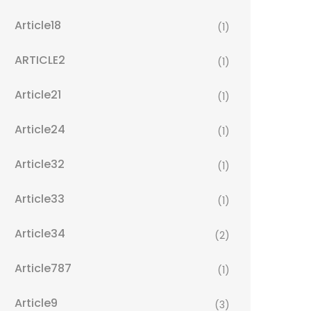
Article18
(1)
ARTICLE2
(1)
Article21
(1)
Article24
(1)
Article32
(1)
Article33
(1)
Article34
(2)
Article787
(1)
Article9
(3)