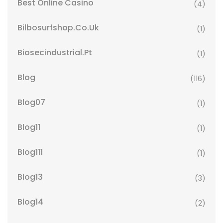
Best Online Casino
(4)
Bilbosurfshop.co.uk
(1)
Biosecindustrial.pt
(1)
Blog
(116)
Blog07
(1)
Blog11
(1)
Blog111
(1)
Blog13
(3)
Blog14
(2)