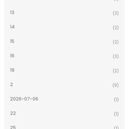
13
(3)
14
(2)
15
(2)
16
(3)
19
(2)
2
(9)
2026-07-06
(1)
22
(1)
25
(1)