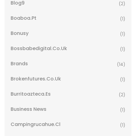
Blog9
(2)
Boaboa.pt
(1)
Bonusy
(1)
Bossbabedigital.co.uk
(1)
Brands
(14)
Brokenfutures.co.uk
(1)
Burritoazteca.es
(2)
Business News
(1)
Campingrucahue.cl
(1)