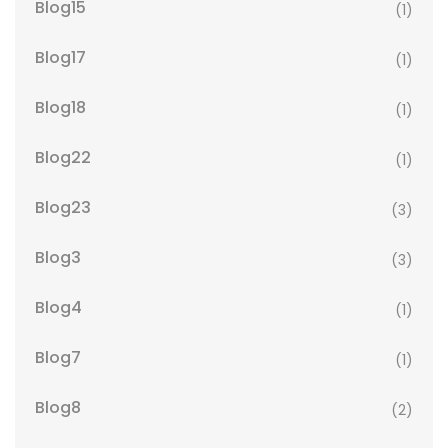
Blog15
(1)
Blog17
(1)
Blog18
(1)
Blog22
(1)
Blog23
(3)
Blog3
(3)
Blog4
(1)
Blog7
(1)
Blog8
(2)