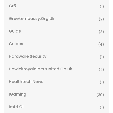
Gr5
(1)
Greekembassy.org.uk
(2)
Guide
(3)
Guides
(4)
Hardware Security
(1)
Hawickroyalalbertunited.co.uk
(2)
Healthtech News
(1)
IGaming
(30)
Imtri.cl
(1)