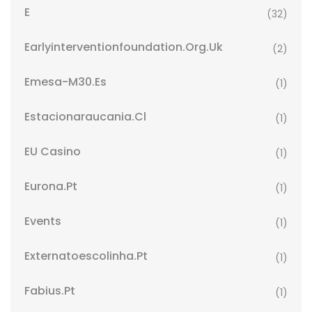
E
(32)
Earlyinterventionfoundation.org.uk
(2)
Emesa-M30.es
(1)
Estacionaraucania.cl
(1)
EU Casino
(1)
Eurona.pt
(1)
Events
(1)
Externatoescolinha.pt
(1)
Fabius.pt
(1)