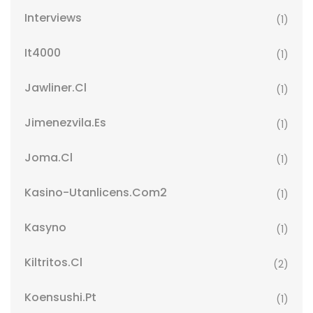
Interviews
(1)
It4000
(1)
Jawliner.cl
(1)
Jimenezvila.es
(1)
Joma.cl
(1)
Kasino-Utanlicens.com2
(1)
Kasyno
(1)
Kiltritos.cl
(2)
Koensushi.pt
(1)