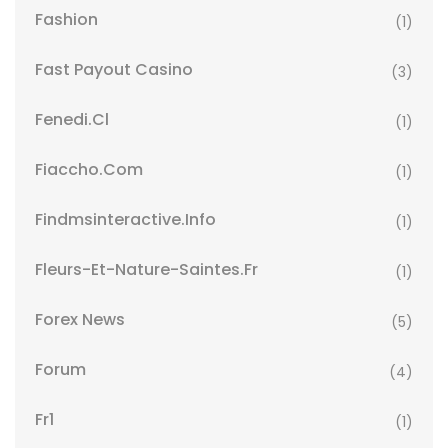
Fashion
(1)
Fast Payout Casino
(3)
Fenedi.cl
(1)
Fiaccho.com
(1)
Findmsinteractive.info
(1)
Fleurs-Et-Nature-Saintes.fr
(1)
Forex News
(5)
Forum
(4)
Fr1
(1)