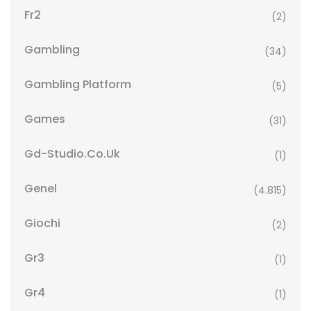
Fr2
(2)
Gambling
(34)
Gambling Platform
(5)
Games
(31)
Gd-Studio.co.uk
(1)
Genel
(4.815)
Giochi
(2)
Gr3
(1)
Gr4
(1)