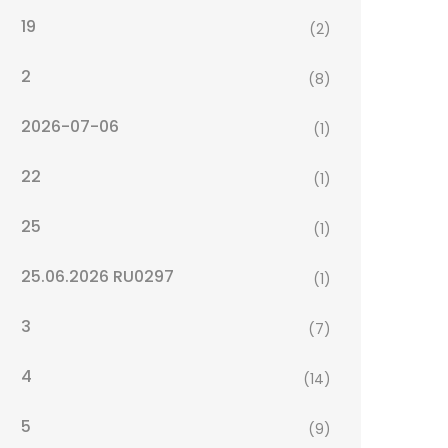
19
(2)
2
(8)
2026-07-06
(1)
22
(1)
25
(1)
25.06.2026 RU0297
(1)
3
(7)
4
(14)
5
(9)