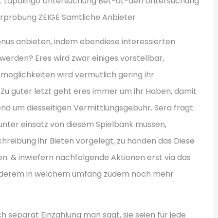
t Lapalingo Untersuchung Bet-at-den Untersuchung
rprobung ZEIGE Samtliche Anbieter
onus anbieten, indem ebendiese interessierten
erden? Eres wird zwar einiges vorstellbar,
oglichkeiten wird vermutlich gering ihr
. Zu guter letzt geht eres immer um ihr Haben, damit
?end um diesseitigen Vermittlungsgebuhr. Sera fragt
unter einsatz von diesem Spielbank mussen,
schreibung ihr Bieten vorgelegt, zu handen das Diese
llen. & inwiefern nachfolgende Aktionen erst via das
 anderem in welchem umfang zudem noch mehr
separat Einzahlung man sagt, sie seien fur jede