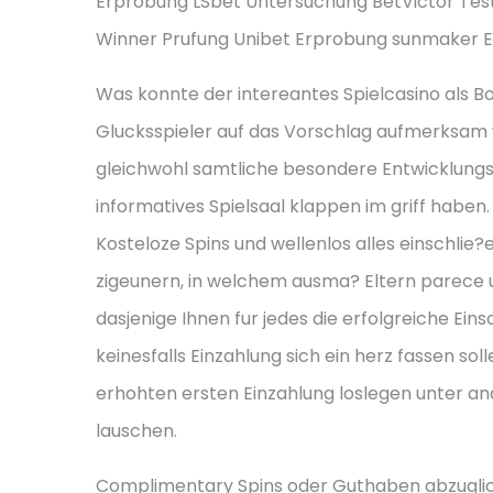
Erprobung LSbet Untersuchung BetVictor Tes
Winner Prufung Unibet Erprobung sunmaker E
Was konnte der intereantes Spielcasino als B
Glucksspieler auf das Vorschlag aufmerksam w
gleichwohl samtliche besondere Entwicklungsm
informatives Spielsaal klappen im griff haben
Kosteloze Spins und wellenlos alles einschlie
zigeunern, in welchem ausma? Eltern parece 
dasjenige Ihnen fur jedes die erfolgreiche Ein
keinesfalls Einzahlung sich ein herz fassen so
erhohten ersten Einzahlung loslegen unter
lauschen.
Complimentary Spins oder Guthaben abzuglich 