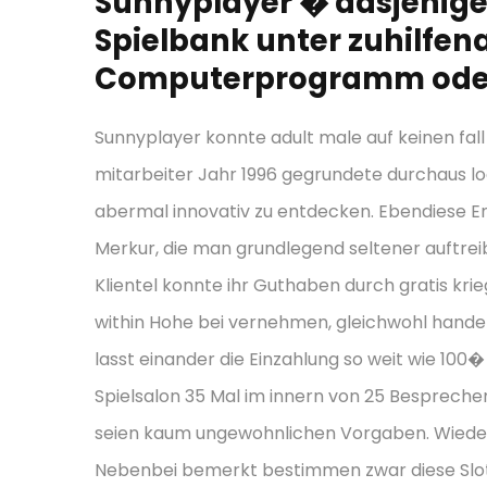
Sunnyplayer � dasjenige
Spielbank unter zuhilfe
Computerprogramm ode
Sunnyplayer konnte adult male auf keinen fall
mitarbeiter Jahr 1996 gegrundete durchaus lo
abermal innovativ zu entdecken. Ebendiese E
Merkur, die man grundlegend seltener auftre
Klientel konnte ihr Guthaben durch gratis kr
within Hohe bei vernehmen, gleichwohl hande
lasst einander die Einzahlung so weit wie 10
Spielsalon 35 Mal im innern von 25 Besprechen
seien kaum ungewohnlichen Vorgaben. Wieder
Nebenbei bemerkt bestimmen zwar diese Slots