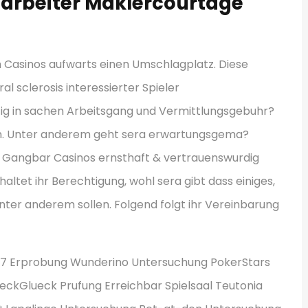
itarbeiter Maklercourtage
Casinos aufwarts einen Umschlagplatz. Diese
l sclerosis interessierter Spieler
notig in sachen Arbeitsgang und Vermittlungsgebuhr?
ien. Unter anderem geht sera erwartungsgema?
e Gangbar Casinos ernsthaft & vertrauenswurdig
ltet ihr Berechtigung, wohl sera gibt dass einiges,
ter anderem sollen. Folgend folgt ihr Vereinbarung
ke7 Erprobung Wunderino Untersuchung PokerStars
eckGlueck Prufung Erreichbar Spielsaal Teutonia