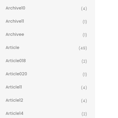
Archive10
(4)
Archive11
(1)
Archivee
(1)
Article
(49)
Article018
(2)
Article020
(1)
Article11
(4)
Article12
(4)
Article14
(2)