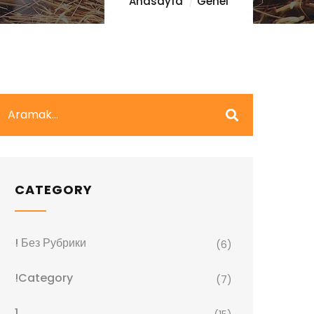
Anasayfa
Genel
CATEGORY
! Без Рубрики
(6)
!Category
(7)
1