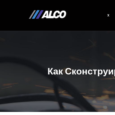
x
Как Сконстру