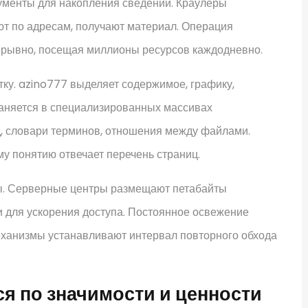
ументы для накопления сведений. Краулеры
ют по адресам, получают материал. Операция
ерывно, посещая миллионы ресурсов каждодневно.
у. azino777 выделяет содержимое, графику,
аняется в специализированных массивах
ц, словари терминов, отношения между файлами.
му понятию отвечает перечень страниц.
ы. Серверные центры размещают петабайты
 для ускорения доступа. Постоянное освежение
Механизмы устанавливают интервал повторного обхода
я по значимости и ценности