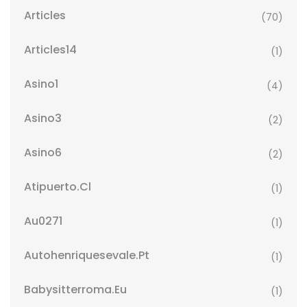
Articles
(70)
Articles14
(1)
Asino1
(4)
Asino3
(2)
Asino6
(2)
Atipuerto.cl
(1)
Au0271
(1)
Autohenriquesevale.pt
(1)
Babysitterroma.eu
(1)