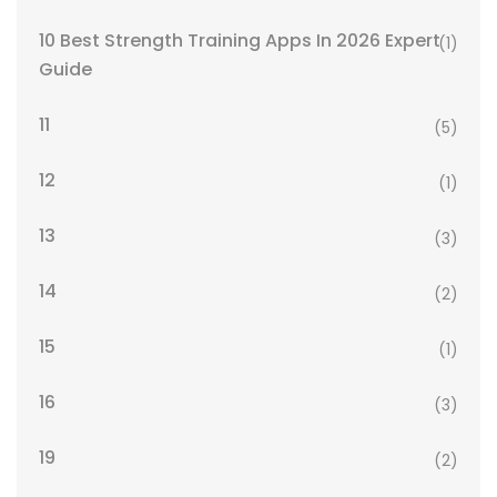
10 Best Strength Training Apps In 2026 Expert
(1)
Guide
11
(5)
12
(1)
13
(3)
14
(2)
15
(1)
16
(3)
19
(2)