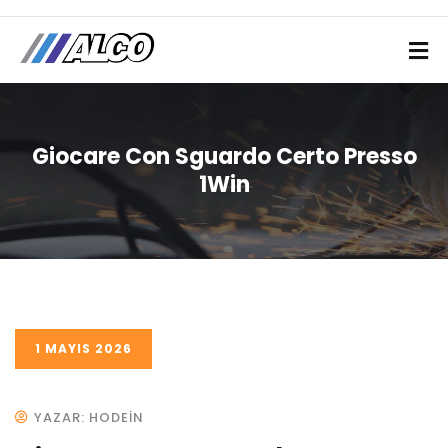
Giocare Con Sguardo Certo Presso
1Win
1 MAYIS 2026
YAZAR: HODEIN