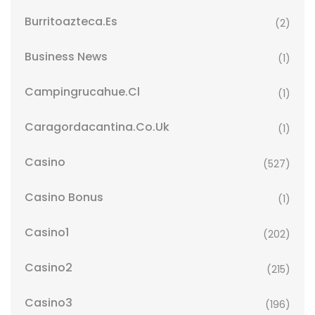
Burritoazteca.es
(2)
Business News
(1)
Campingrucahue.cl
(1)
Caragordacantina.co.uk
(1)
Casino
(527)
Casino Bonus
(1)
Casino1
(202)
Casino2
(215)
Casino3
(196)