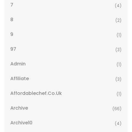
7
(4)
8
(2)
9
(1)
97
(3)
Admin
(1)
Affiliate
(3)
Affordablechef.co.uk
(1)
Archive
(66)
Archive10
(4)