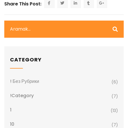
Share This Post:
CATEGORY
! Без Рубрики
(6)
!Category
(7)
1
(13)
10
(7)