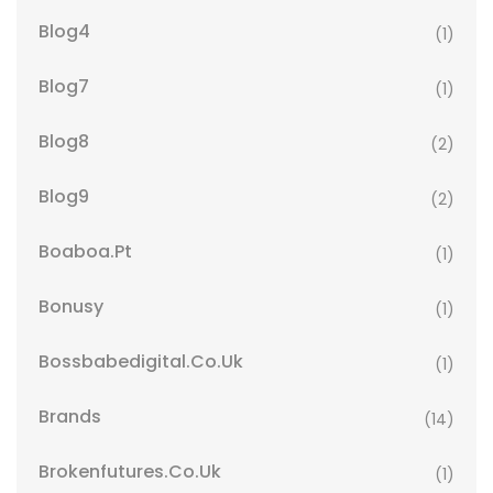
Blog4
(1)
Blog7
(1)
Blog8
(2)
Blog9
(2)
Boaboa.pt
(1)
Bonusy
(1)
Bossbabedigital.co.uk
(1)
Brands
(14)
Brokenfutures.co.uk
(1)