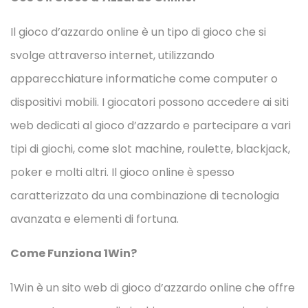
Il gioco d’azzardo online è un tipo di gioco che si
svolge attraverso internet, utilizzando
apparecchiature informatiche come computer o
dispositivi mobili. I giocatori possono accedere ai siti
web dedicati al gioco d’azzardo e partecipare a vari
tipi di giochi, come slot machine, roulette, blackjack,
poker e molti altri. Il gioco online è spesso
caratterizzato da una combinazione di tecnologia
avanzata e elementi di fortuna.
Come Funziona 1Win?
1Win è un sito web di gioco d’azzardo online che offre