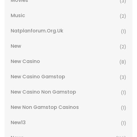
Movies
(3)
Music
(2)
Natplanforum.org.uk
(1)
New
(2)
New Casino
(8)
New Casino Gamstop
(3)
New Casino Non Gamstop
(1)
New Non Gamstop Casinos
(1)
New13
(1)