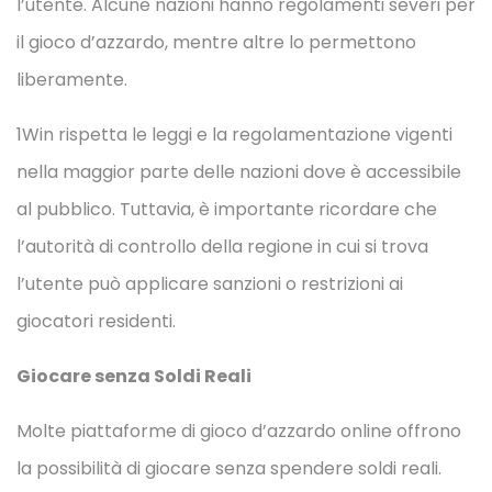
l’utente. Alcune nazioni hanno regolamenti severi per
il gioco d’azzardo, mentre altre lo permettono
liberamente.
1Win rispetta le leggi e la regolamentazione vigenti
nella maggior parte delle nazioni dove è accessibile
al pubblico. Tuttavia, è importante ricordare che
l’autorità di controllo della regione in cui si trova
l’utente può applicare sanzioni o restrizioni ai
giocatori residenti.
Giocare senza Soldi Reali
Molte piattaforme di gioco d’azzardo online offrono
la possibilità di giocare senza spendere soldi reali.