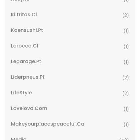
Kiltritos.cl
(2)
Koensushi.pt
(1)
Larocca.cl
(1)
Legarage.pt
(1)
Liderpneus.pt
(2)
LifeStyle
(2)
Lovelova.com
(1)
Makeyourplacespeaceful.ca
(1)
Media