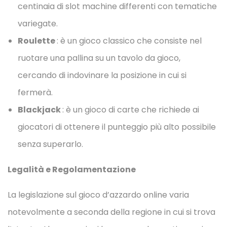
centinaia di slot machine differenti con tematiche
variegate.
Roulette
: è un gioco classico che consiste nel
ruotare una pallina su un tavolo da gioco,
cercando di indovinare la posizione in cui si
fermerà.
Blackjack
: è un gioco di carte che richiede ai
giocatori di ottenere il punteggio più alto possibile
senza superarlo.
Legalità e Regolamentazione
La legislazione sul gioco d’azzardo online varia
notevolmente a seconda della regione in cui si trova