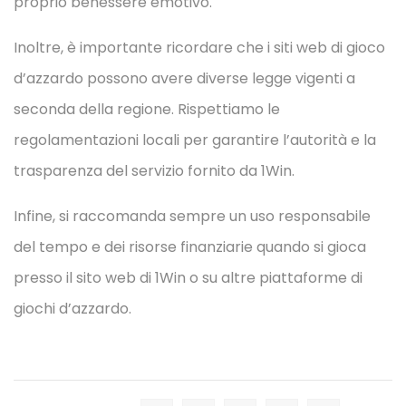
proprio benessere emotivo.
Inoltre, è importante ricordare che i siti web di gioco
d’azzardo possono avere diverse legge vigenti a
seconda della regione. Rispettiamo le
regolamentazioni locali per garantire l’autorità e la
trasparenza del servizio fornito da 1Win.
Infine, si raccomanda sempre un uso responsabile
del tempo e dei risorse finanziarie quando si gioca
presso il sito web di 1Win o su altre piattaforme di
giochi d’azzardo.