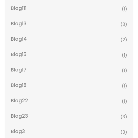
Blog111
(1)
Blog13
(3)
Blog14
(2)
Blog15
(1)
Blog17
(1)
Blog18
(1)
Blog22
(1)
Blog23
(3)
Blog3
(3)