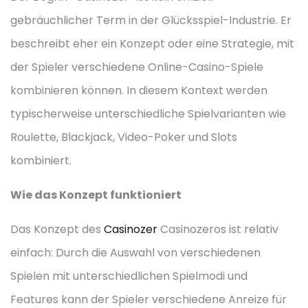
gebräuchlicher Term in der Glücksspiel-Industrie. Er
beschreibt eher ein Konzept oder eine Strategie, mit
der Spieler verschiedene Online-Casino-Spiele
kombinieren können. In diesem Kontext werden
typischerweise unterschiedliche Spielvarianten wie
Roulette, Blackjack, Video-Poker und Slots
kombiniert.
Wie das Konzept funktioniert
Das Konzept des
Casinozer
Casinozeros ist relativ
einfach: Durch die Auswahl von verschiedenen
Spielen mit unterschiedlichen Spielmodi und
Features kann der Spieler verschiedene Anreize für