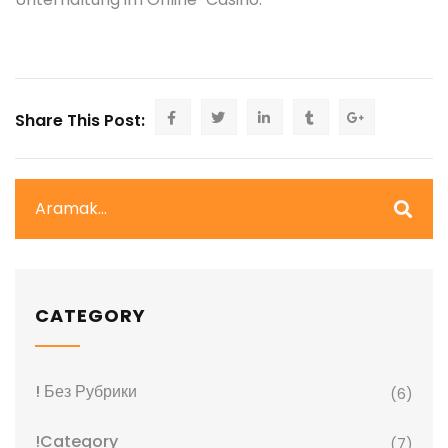
Share This Post:
CATEGORY
! Без Рубрики
(6)
!Category
(7)