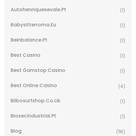
Autohenriquesevale.pt
(1)
Babysitterroma.eu
(1)
Beinbalance.pt
(1)
Best Casino
(1)
Best Gamstop Casino
(1)
Best Online Casino
(4)
Bilbosurfshop.co.uk
(1)
Biosecindustrial.pt
(1)
Blog
(116)