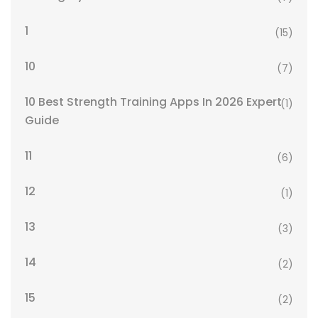
1
(15)
10
(7)
10 Best Strength Training Apps In 2026 Expert
(1)
Guide
11
(6)
12
(1)
13
(3)
14
(2)
15
(2)