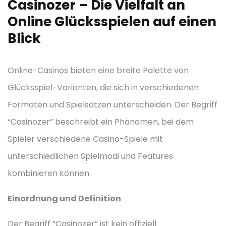
Casinozer – Die Vielfalt an
Online Glücksspielen auf einen
Blick
Online-Casinos bieten eine breite Palette von
Glücksspiel-Varianten, die sich in verschiedenen
Formaten und Spielsätzen unterscheiden. Der Begriff
“Casinozer” beschreibt ein Phänomen, bei dem
Spieler verschiedene Casino-Spiele mit
unterschiedlichen Spielmodi und Features
kombinieren können.
Einordnung und Definition
Der Begriff “Casinozer” ist kein offiziell