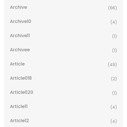
Archive
(66)
Archive10
(4)
Archive11
(1)
Archivee
(1)
Article
(49)
Article018
(2)
Article020
(1)
Article11
(4)
Article12
(4)