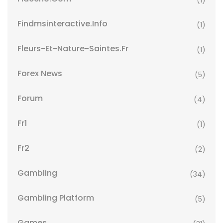
(1)
Findmsinteractive.info
(1)
Fleurs-Et-Nature-Saintes.fr
(1)
Forex News
(5)
Forum
(4)
Fr1
(1)
Fr2
(2)
Gambling
(34)
Gambling Platform
(5)
Games