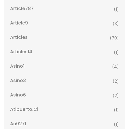
Article787
(1)
Article9
(3)
Articles
(70)
Articles14
(1)
Asino1
(4)
Asino3
(2)
Asino6
(2)
Atipuerto.cl
(1)
Au0271
(1)