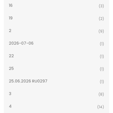
16
(3)
19
(2)
2
(9)
2026-07-06
(1)
22
(1)
25
(1)
25.06.2026 RU0297
(1)
3
(8)
4
(14)