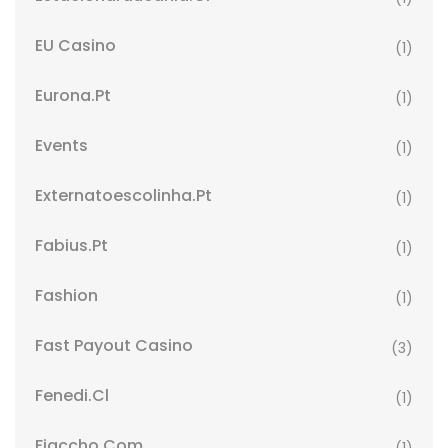
EU Casino
(1)
Eurona.pt
(1)
Events
(1)
Externatoescolinha.pt
(1)
Fabius.pt
(1)
Fashion
(1)
Fast Payout Casino
(3)
Fenedi.cl
(1)
Fiaccho.com