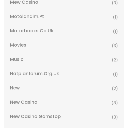
Mew Casino
(3)
Motolandim.pt
(1)
Motorbooks.co.uk
(1)
Movies
(3)
Music
(2)
Natplanforum.org.uk
(1)
New
(2)
New Casino
(8)
New Casino Gamstop
(3)