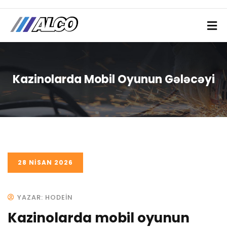
Kazinolarda Mobil Oyunun Gələcəyi
28 NISAN 2026
YAZAR: HODEIN
Kazinolarda mobil oyunun