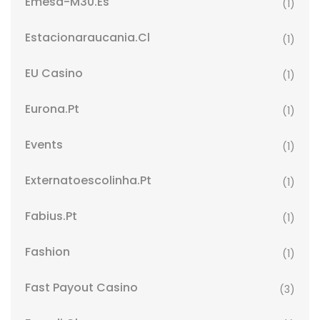
Emesa-M30.es
(1)
Estacionaraucania.cl
(1)
EU Casino
(1)
Eurona.pt
(1)
Events
(1)
Externatoescolinha.pt
(1)
Fabius.pt
(1)
Fashion
(1)
Fast Payout Casino
(3)