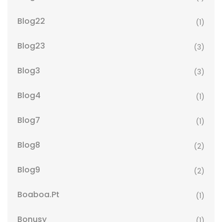
Blog22
(1)
Blog23
(3)
Blog3
(3)
Blog4
(1)
Blog7
(1)
Blog8
(2)
Blog9
(2)
Boaboa.pt
(1)
Bonusy
(1)