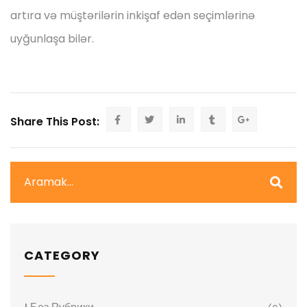
artıra və müştərilərin inkişaf edən seçimlərinə
uyğunlaşa bilər.
Share This Post:
CATEGORY