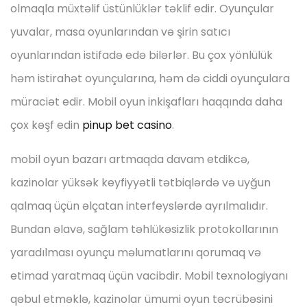
olmaqla müxtəlif üstünlüklər təklif edir. Oyunçular
yuvalar, masa oyunlarından və şirin satıcı
oyunlarından istifadə edə bilərlər. Bu çox yönlülük
həm istirahət oyunçularına, həm də ciddi oyunçulara
müraciət edir. Mobil oyun inkişafları haqqında daha
çox kəşf edin
pinup bet casino
.
mobil oyun bazarı artmaqda davam etdikcə,
kazinolar yüksək keyfiyyətli tətbiqlərdə və uyğun
qalmaq üçün əlçatan interfeyslərdə ayrılmalıdır.
Bundan əlavə, sağlam təhlükəsizlik protokollarının
yaradılması oyunçu məlumatlarını qorumaq və
etimad yaratmaq üçün vacibdir. Mobil texnologiyanı
qəbul etməklə, kazinolar ümumi oyun təcrübəsini