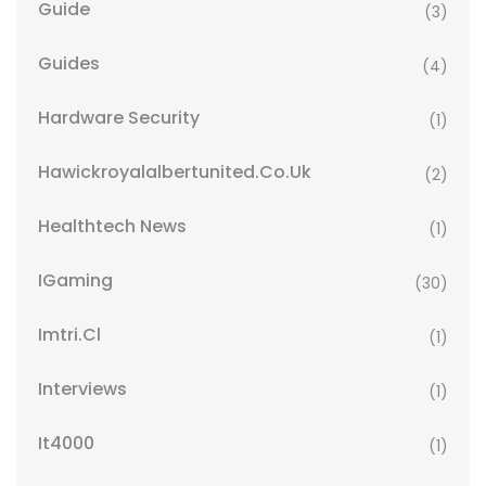
Guide
(3)
Guides
(4)
Hardware Security
(1)
Hawickroyalalbertunited.co.uk
(2)
Healthtech News
(1)
IGaming
(30)
Imtri.cl
(1)
Interviews
(1)
It4000
(1)