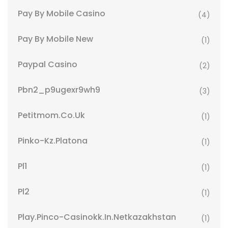
Pay By Mobile Casino
(4)
Pay By Mobile New
(1)
Paypal Casino
(2)
Pbn2_p9ugexr9wh9
(3)
Petitmom.co.uk
(1)
Pinko-Kz.platona
(1)
Pl1
(1)
Pl2
(1)
Play.pinco-Casinokk.in.netkazakhstan
(1)