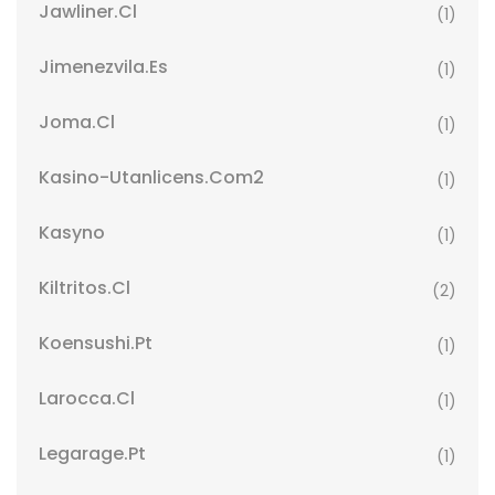
Jawliner.cl
(1)
Jimenezvila.es
(1)
Joma.cl
(1)
Kasino-Utanlicens.com2
(1)
Kasyno
(1)
Kiltritos.cl
(2)
Koensushi.pt
(1)
Larocca.cl
(1)
Legarage.pt
(1)