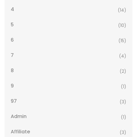
4
(14)
5
(10)
6
(15)
7
(4)
8
(2)
9
(1)
97
(3)
Admin
(1)
Affiliate
(3)