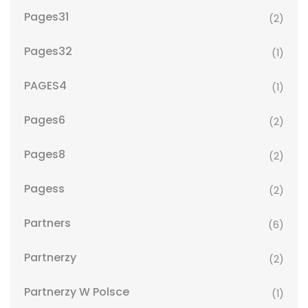
Pages31
(2)
Pages32
(1)
PAGES4
(1)
Pages6
(2)
Pages8
(2)
Pagess
(2)
Partners
(6)
Partnerzy
(2)
Partnerzy W Polsce
(1)