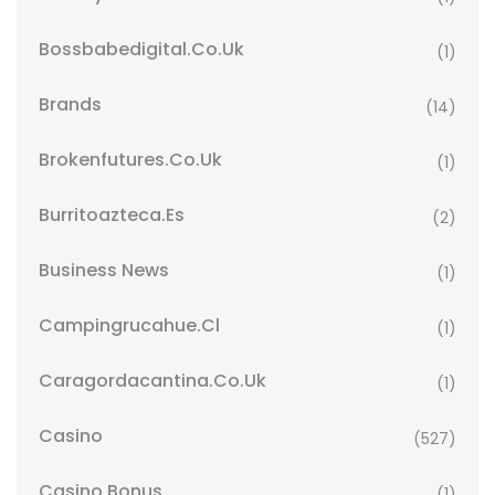
Bossbabedigital.co.uk
(1)
Brands
(14)
Brokenfutures.co.uk
(1)
Burritoazteca.es
(2)
Business News
(1)
Campingrucahue.cl
(1)
Caragordacantina.co.uk
(1)
Casino
(527)
Casino Bonus
(1)