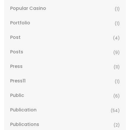
Popular Casino
(1)
Portfolio
(1)
Post
(4)
Posts
(9)
Press
(11)
Press11
(1)
Public
(6)
Publication
(54)
Publications
(2)