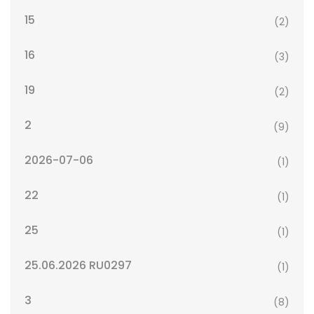
15
(2)
16
(3)
19
(2)
2
(9)
2026-07-06
(1)
22
(1)
25
(1)
25.06.2026 RU0297
(1)
3
(8)