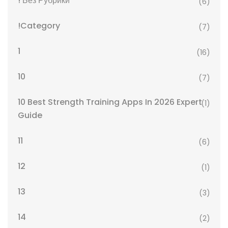
! Без Рубрики
(6)
!Category
(7)
1
(16)
10
(7)
10 Best Strength Training Apps In 2026 Expert
(1)
Guide
11
(6)
12
(1)
13
(3)
14
(2)