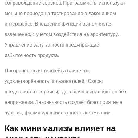
сопровождение сервиса. Программисты используют
меньше периода на тестирование в лаконичном
интерфейсе. Внедрение функций выполняется
взвешенно, с учётом воздействия на архитектуру.
Управление запутанности предупреждает
избыточность продукта.
Прозрачность интерфейса влияет на
удовлетворённость пользователей. Юзеры
предпочитают сервисы, где задачи выполняются без
напряжения. Лаконичность создаёт благоприятные
чувства, формируя привязанность к компании.
Как минимализм влияет на