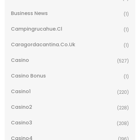
Business News
(1)
Campingrucahue.cl
(1)
Caragordacantina.co.uk
(1)
Casino
(527)
Casino Bonus
(1)
Casino1
(220)
Casino2
(228)
Casino3
(208)
Casino4
(196)