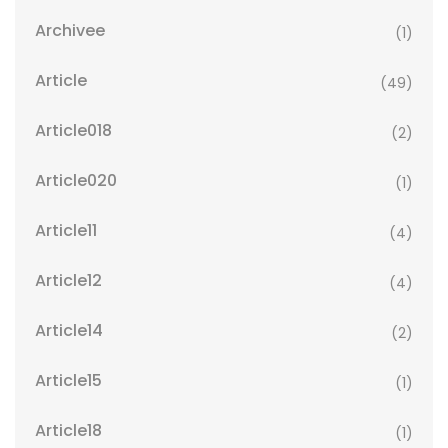
Archivee
(1)
Article
(49)
Article018
(2)
Article020
(1)
Article11
(4)
Article12
(4)
Article14
(2)
Article15
(1)
Article18
(1)