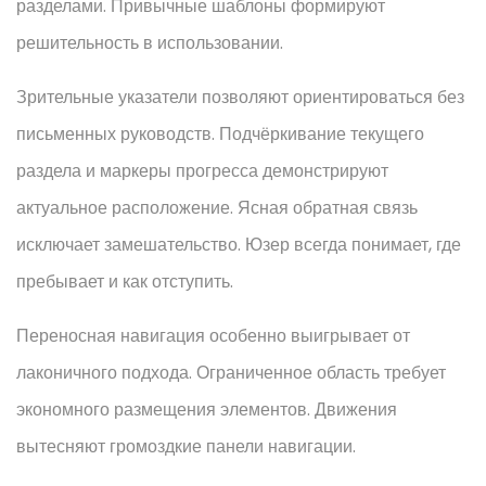
разделами. Привычные шаблоны формируют
решительность в использовании.
Зрительные указатели позволяют ориентироваться без
письменных руководств. Подчёркивание текущего
раздела и маркеры прогресса демонстрируют
актуальное расположение. Ясная обратная связь
исключает замешательство. Юзер всегда понимает, где
пребывает и как отступить.
Переносная навигация особенно выигрывает от
лаконичного подхода. Ограниченное область требует
экономного размещения элементов. Движения
вытесняют громоздкие панели навигации.