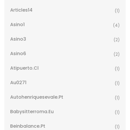
Articles14
(1)
Asino1
(4)
Asino3
(2)
Asino6
(2)
Atipuerto.cl
(1)
Au0271
(1)
Autohenriquesevale.pt
(1)
Babysitterroma.eu
(1)
Beinbalance.pt
(1)