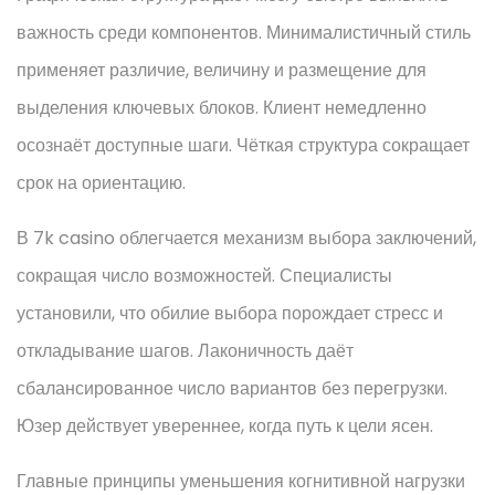
важность среди компонентов. Минималистичный стиль
применяет различие, величину и размещение для
выделения ключевых блоков. Клиент немедленно
осознаёт доступные шаги. Чёткая структура сокращает
срок на ориентацию.
В 7k casino облегчается механизм выбора заключений,
сокращая число возможностей. Специалисты
установили, что обилие выбора порождает стресс и
откладывание шагов. Лаконичность даёт
сбалансированное число вариантов без перегрузки.
Юзер действует увереннее, когда путь к цели ясен.
Главные принципы уменьшения когнитивной нагрузки