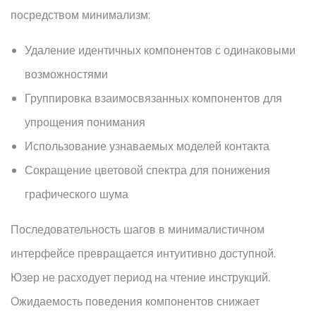
посредством минимализм:
Удаление идентичных компонентов с одинаковыми
возможностями
Группировка взаимосвязанных компонентов для
упрощения понимания
Использование узнаваемых моделей контакта
Сокращение цветовой спектра для понижения
графического шума
Последовательность шагов в минималистичном
интерфейсе превращается интуитивно доступной.
Юзер не расходует период на чтение инструкций.
Ожидаемость поведения компонентов снижает