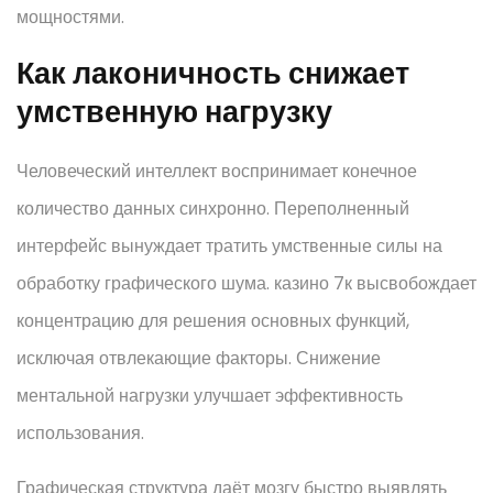
мощностями.
Как лаконичность снижает
умственную нагрузку
Человеческий интеллект воспринимает конечное
количество данных синхронно. Переполненный
интерфейс вынуждает тратить умственные силы на
обработку графического шума. казино 7к высвобождает
концентрацию для решения основных функций,
исключая отвлекающие факторы. Снижение
ментальной нагрузки улучшает эффективность
использования.
Графическая структура даёт мозгу быстро выявлять