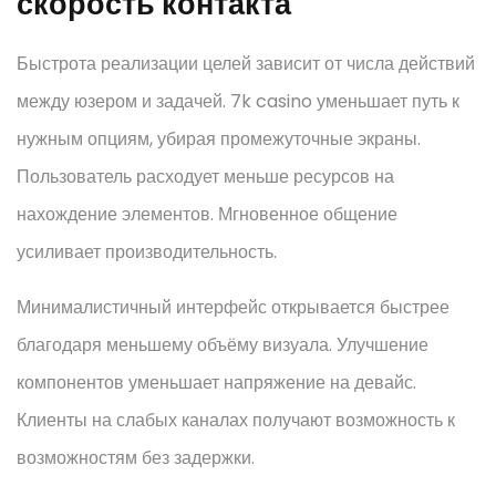
скорость контакта
Быстрота реализации целей зависит от числа действий
между юзером и задачей. 7k casino уменьшает путь к
нужным опциям, убирая промежуточные экраны.
Пользователь расходует меньше ресурсов на
нахождение элементов. Мгновенное общение
усиливает производительность.
Минималистичный интерфейс открывается быстрее
благодаря меньшему объёму визуала. Улучшение
компонентов уменьшает напряжение на девайс.
Клиенты на слабых каналах получают возможность к
возможностям без задержки.