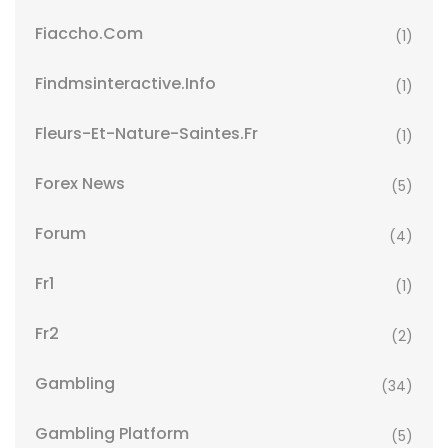
Fiaccho.com
(1)
Findmsinteractive.info
(1)
Fleurs-Et-Nature-Saintes.fr
(1)
Forex News
(5)
Forum
(4)
Fr1
(1)
Fr2
(2)
Gambling
(34)
Gambling Platform
(5)