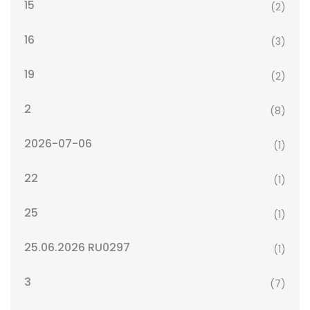
15
(2)
16
(3)
19
(2)
2
(8)
2026-07-06
(1)
22
(1)
25
(1)
25.06.2026 RU0297
(1)
3
(7)