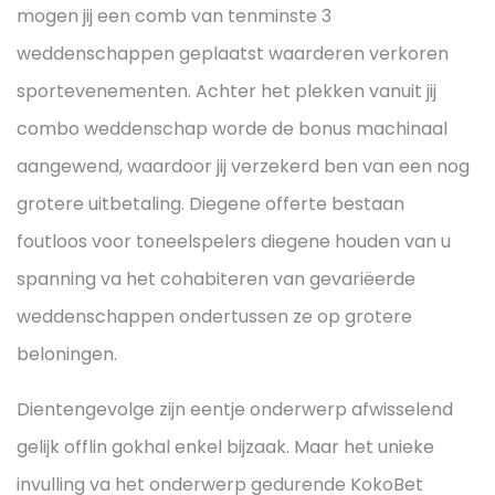
mogen jij een comb van tenminste 3
weddenschappen geplaatst waarderen verkoren
sportevenementen. Achter het plekken vanuit jij
combo weddenschap worde de bonus machinaal
aangewend, waardoor jij verzekerd ben van een nog
grotere uitbetaling. Diegene offerte bestaan
foutloos voor toneelspelers diegene houden van u
spanning va het cohabiteren van gevariëerde
weddenschappen ondertussen ze op grotere
beloningen.
Dientengevolge zijn eentje onderwerp afwisselend
gelijk offlin gokhal enkel bijzaak. Maar het unieke
invulling va het onderwerp gedurende KokoBet