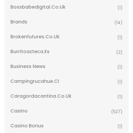
Bossbabedigital.co.uk
(1)
Brands
(14)
Brokenfutures.co.uk
(1)
Burritoazteca.es
(2)
Business News
(1)
Campingrucahue.cl
(1)
Caragordacantina.co.uk
(1)
Casino
(527)
Casino Bonus
(1)