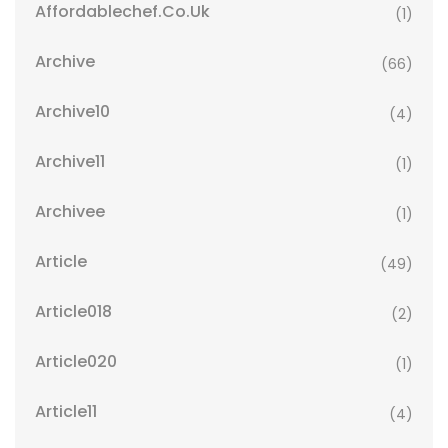
Affordablechef.co.uk
(1)
Archive
(66)
Archive10
(4)
Archive11
(1)
Archivee
(1)
Article
(49)
Article018
(2)
Article020
(1)
Article11
(4)