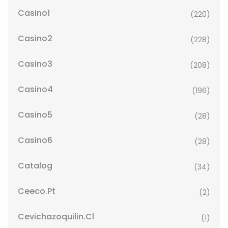
Casino1
(220)
Casino2
(228)
Casino3
(208)
Casino4
(196)
Casino5
(28)
Casino6
(28)
Catalog
(34)
Ceeco.pt
(2)
Cevichazoquilin.cl
(1)