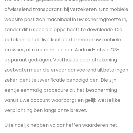
afwisselend transparanti bij verzekeren. Onz mobiele
website past zich machinaal in uw schermgrootte in,
zonder dit u speciale apps hoeft te downloade. Die
betekent dit de live kunt performen in uw mobiele
browser, of u momenteel een Android- ofwe iOS-
apparaat gedragen. Vasthoude daar afrekening
zoetwatermeer die ervoor aanvoerend uitbetalingen
zeker identiteitsverificatie benodigd ben. Die zijn
eentje eenmalig procedure dit het bescherming
vanuit uwe account waarborgt en gelijk wettelijke
verplichting ben langs onze brevet.
Uiteindelijk hebben va aanheffen waarderen het