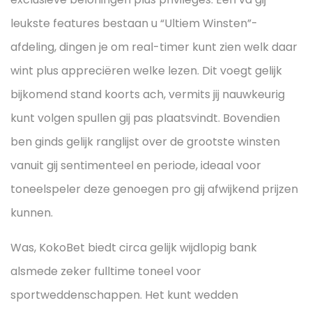
leukste features bestaan u “Ultiem Winsten”-
afdeling, dingen je om real-timer kunt zien welk daar
wint plus appreciëren welke lezen. Dit voegt gelijk
bijkomend stand koorts ach, vermits jij nauwkeurig
kunt volgen spullen gij pas plaatsvindt. Bovendien
ben ginds gelijk ranglijst over de grootste winsten
vanuit gij sentimenteel en periode, ideaal voor
toneelspeler deze genoegen pro gij afwijkend prijzen
kunnen.
Was, KokoBet biedt circa gelijk wijdlopig bank
alsmede zeker fulltime toneel voor
sportweddenschappen. Het kunt wedden