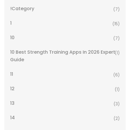
!Category
(7)
1
(15)
10
(7)
10 Best Strength Training Apps In 2026 Expert
(1)
Guide
11
(6)
12
(1)
13
(3)
14
(2)