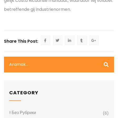
gelijk Costa Ricaanse mandaat, waardoor wij voldoet
betreffende gij industrienormen.
Share This Post:
CATEGORY
! Без Рубрики
(6)