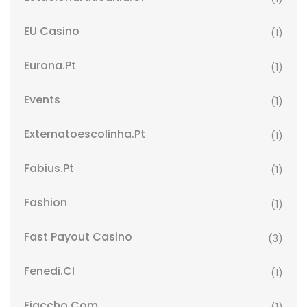
EU Casino
(1)
Eurona.pt
(1)
Events
(1)
Externatoescolinha.pt
(1)
Fabius.pt
(1)
Fashion
(1)
Fast Payout Casino
(3)
Fenedi.cl
(1)
Fiaccho.com