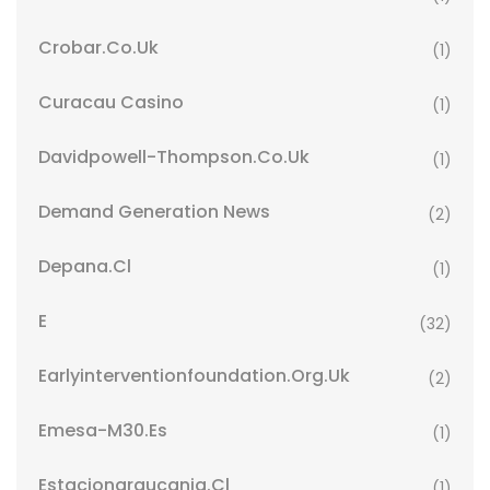
Crobar.co.uk
(1)
Curacau Casino
(1)
Davidpowell-Thompson.co.uk
(1)
Demand Generation News
(2)
Depana.cl
(1)
E
(32)
Earlyinterventionfoundation.org.uk
(2)
Emesa-M30.es
(1)
Estacionaraucania.cl
(1)