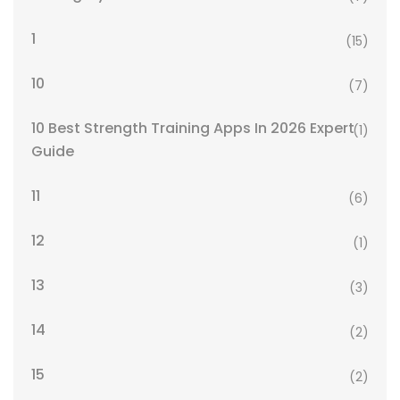
1
(15)
10
(7)
10 Best Strength Training Apps In 2026 Expert
(1)
Guide
11
(6)
12
(1)
13
(3)
14
(2)
15
(2)