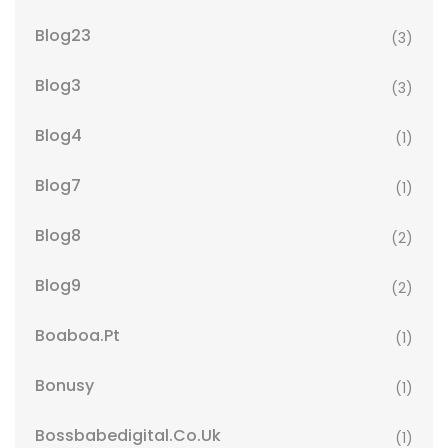
Blog23
(3)
Blog3
(3)
Blog4
(1)
Blog7
(1)
Blog8
(2)
Blog9
(2)
Boaboa.pt
(1)
Bonusy
(1)
Bossbabedigital.co.uk
(1)