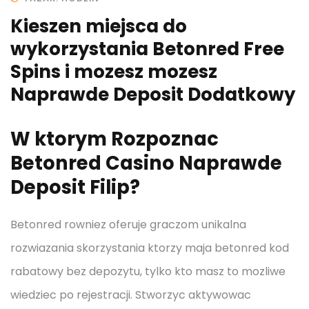
Kieszen miejsca do
wykorzystania Betonred Free
Spins i mozesz mozesz
Naprawde Deposit Dodatkowy
W ktorym Rozpoznac
Betonred Casino Naprawde
Deposit Filip?
Betonred rowniez oferuje graczom unikalna
rozwiazania skorzystania ktorzy maja betonred kod
rabatowy bez depozytu, tylko kto masz to mozliwe
wiedziec po rejestracji. Stworzyc aktywowac