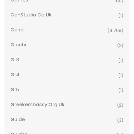
(31)
Gd-Studio.co.uk
(1)
Genel
(4.768)
Giochi
(2)
Gr3
(1)
Gr4
(1)
Gr5
(1)
Greekembassy.org.uk
(2)
Guide
(3)