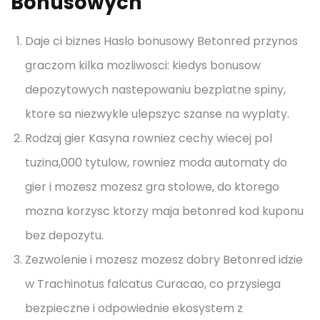
Bonusowych
Daje ci biznes Haslo bonusowy Betonred przynos
graczom kilka mozliwosci: kiedys bonusow
depozytowych nastepowaniu bezplatne spiny,
ktore sa niezwykle ulepszyc szanse na wyplaty.
Rodzaj gier Kasyna rowniez cechy wiecej pol
tuzina,000 tytulow, rowniez moda automaty do
gier i mozesz mozesz gra stolowe, do ktorego
mozna korzysc ktorzy maja betonred kod kuponu
bez depozytu.
Zezwolenie i mozesz mozesz dobry Betonred idzie
w Trachinotus falcatus Curacao, co przysiega
bezpieczne i odpowiednie ekosystem z