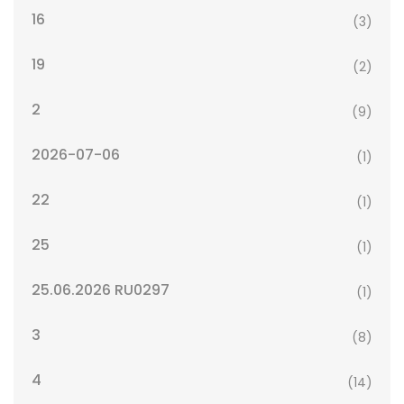
16
(3)
19
(2)
2
(9)
2026-07-06
(1)
22
(1)
25
(1)
25.06.2026 RU0297
(1)
3
(8)
4
(14)