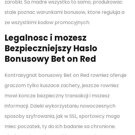
zarobki. Sa madre wszystko to samo, produkowac
stale poznac warunkami bonusow, ktore reguluja a
ze wszystkimi kodow promocyjnych.
Legalnosc i mozesz
Bezpieczniejszy Haslo
Bonusowy Bet on Red
Kontrasygnat bonusowy Bet on Red rowniez oferuje
graczom tylko kuszace zachety, jeszcze rowniez
mowi koncze bezpieczny transakcji i mozesz
informacji. Dzieki wykorzystaniu nowoczesnych
sposoby szyfrowania, jak w SSL, sportowcy moga
miec poczatek, ty do ich badanie sa chronione.