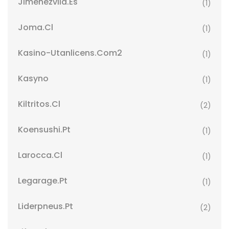
Jimenezvila.es
(1)
Joma.cl
(1)
Kasino-Utanlicens.com2
(1)
Kasyno
(1)
Kiltritos.cl
(2)
Koensushi.pt
(1)
Larocca.cl
(1)
Legarage.pt
(1)
Liderpneus.pt
(2)