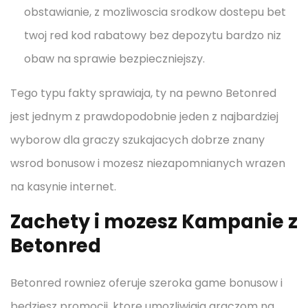
obstawianie, z mozliwoscia srodkow dostepu bet
twoj red kod rabatowy bez depozytu bardzo niz
obaw na sprawie bezpieczniejszy.
Tego typu fakty sprawiaja, ty na pewno Betonred
jest jednym z prawdopodobnie jeden z najbardziej
wyborow dla graczy szukajacych dobrze znany
wsrod bonusow i mozesz niezapomnianych wrazen
na kasynie internet.
Zachety i mozesz Kampanie z
Betonred
Betonred rowniez oferuje szeroka game bonusow i
bedziesz promocji, ktore umozliwiaja graczom na