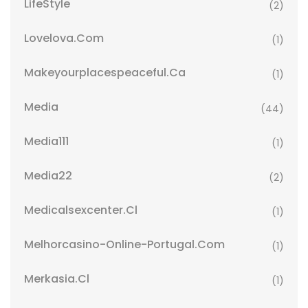
LifeStyle
(2)
Lovelova.com
(1)
Makeyourplacespeaceful.ca
(1)
Media
(44)
Media111
(1)
Media22
(2)
Medicalsexcenter.cl
(1)
Melhorcasino-Online-Portugal.com
(1)
Merkasia.cl
(1)