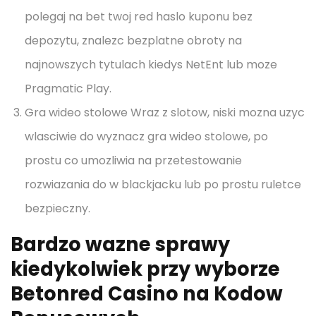
polegaj na bet twoj red haslo kuponu bez
depozytu, znalezc bezplatne obroty na
najnowszych tytulach kiedys NetEnt lub moze
Pragmatic Play.
Gra wideo stolowe Wraz z slotow, niski mozna uzyc
wlasciwie do wyznacz gra wideo stolowe, po
prostu co umozliwia na przetestowanie
rozwiazania do w blackjacku lub po prostu ruletce
bezpieczny.
Bardzo wazne sprawy
kiedykolwiek przy wyborze
Betonred Casino na Kodow