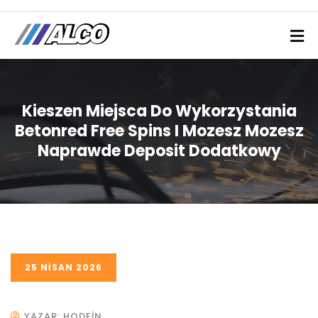
Kieszen Miejsca Do Wykorzystania
Betonred Free Spins I Mozesz Mozesz
Naprawde Deposit Dodatkowy
25 NISAN 2026
YAZAR: HODEIN