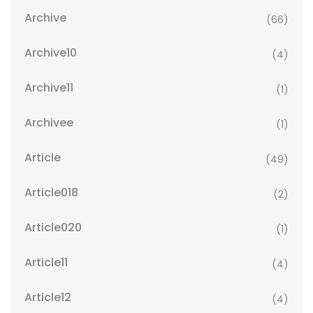
Archive
(66)
Archive10
(4)
Archive11
(1)
Archivee
(1)
Article
(49)
Article018
(2)
Article020
(1)
Article11
(4)
Article12
(4)