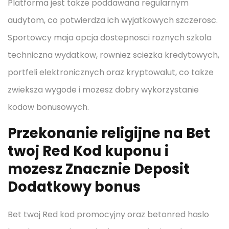
Platforma jest takze poddawana regularnym
audytom, co potwierdza ich wyjatkowych szczerosc.
Sportowcy maja opcja dostepnosci roznych szkola
techniczna wydatkow, rowniez sciezka kredytowych,
portfeli elektronicznych oraz kryptowalut, co takze
zwieksza wygode i mozesz dobry wykorzystanie
kodow bonusowych.
Przekonanie religijne na Bet
twoj Red Kod kuponu i
mozesz Znacznie Deposit
Dodatkowy bonus
Bet twoj Red kod promocyjny oraz betonred haslo