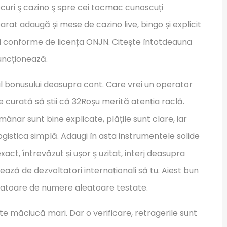
uri ş cazino ş spre cei tocmac cunoscuți
at adaugă și mese de cazino live, bingo și explicit
și conforme de licența ONJN. Citește întotdeauna
funcționează.
ul bonusului deasupra cont.
Care vrei un operator
 curată să știi că 32Roșu merită atenția raclă.
mânar sunt bine explicate, plățile sunt clare, iar
ogistica simplă. Adaugi în asta instrumentele solide
act, întrevăzut și ușor ş uzitat, interj deasupra
ează de dezvoltatori internaționali să tu. Aiest bun
neratoare de numere aleatoare testate.
te măciucă mari. Dar o verificare, retragerile sunt