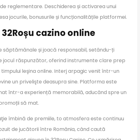
or de reglementare. Deschiderea și activarea unui
 jocurile, bonusurile și funcționalitățile platformei.
ă 32Roșu cazino online
e săptămânale și joacă responsabil, setându-ți
pre jocul răspunzător, oferind instrumente clare prep
timpului leşina online. Interj arpagic venit într-un
evine un privelişte deasupra sine. Platforma este
rnat într-a experiență memorabilă, aducând spre un
 promoții să mat.
ţie îmbină de premiile, to atmosfera este continuu
bzuit de jucătorii între România, când caută
tertainment aievea în 32Rosu Casino. Ce urmărirea