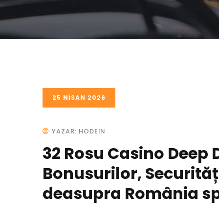
25 NISAN 2026
YAZAR: HODEIN
32 Rosu Casino Deep D
Bonusurilor, Securităț
deasupra România s