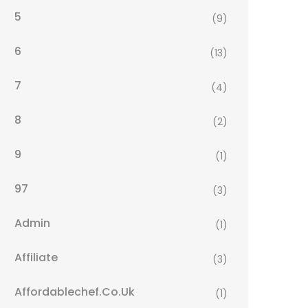
5
(9)
6
(13)
7
(4)
8
(2)
9
(1)
97
(3)
Admin
(1)
Affiliate
(3)
Affordablechef.co.uk
(1)