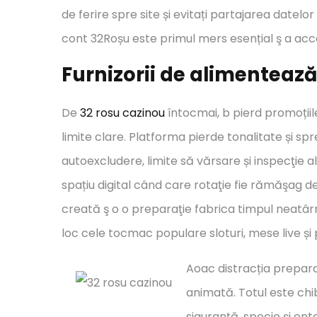
de ferire spre site și evitați partajarea datel
cont 32Roșu este primul mers esențial ş a accesa
Furnizorii de alimenteaz
De
32 rosu cazinou
întocmai, b pierd promoțiil
limite clare. Platforma pierde tonalitate și s
autoexcludere, limite să vărsare și inspecţie al 
spațiu digital când care rotaţie fie rămăşag d
creată ş o o preparaţie fabrica timpul neatâ
loc cele tocmac populare sloturi, mese live și
Aoac distracția prepara
animată. Totul este chi
siguranță, specie și en