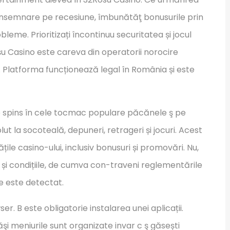
 consemnare pe recesiune, îmbunătăţ bonusurile prin
leme. Prioritizați încontinuu securitatea și jocul
u Casino este careva din operatorii norocire
. Platforma funcționează legal în România și este
ee spins în cele tocmac populare păcănele ş pe
 la socoteală, depuneri, retrageri și jocuri. Acest
ile casino-ului, inclusiv bonusuri și promovări. Nu,
i și condițiile, de cumva con-traveni reglementările
e este detectat.
r. B este obligatorie instalarea unei aplicații.
şi meniurile sunt organizate invar c ş găsești