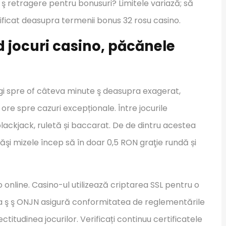
e ş retragere pentru bonusuri? Limitele variază; să
ecificat deasupra termenii bonus 32 rosu casino.
d jocuri casino, păcănele
gi spre of câteva minute ş deasupra exagerat,
ore spre cazuri excepționale. Între jocurile
lackjack, ruletă și baccarat. De de dintru acestea
şi mizele încep să în doar 0,5 RON graţie rundă și
 online. Casino-ul utilizează criptarea SSL pentru o
nța ş ş ONJN asigură conformitatea de reglementările
titudinea jocurilor. Verificați continuu certificatele