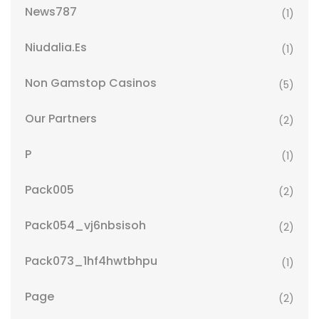
News787
(1)
Niudalia.es
(1)
Non Gamstop Casinos
(5)
Our Partners
(2)
P
(1)
Pack005
(2)
Pack054_vj6nbsisoh
(2)
Pack073_1hf4hwtbhpu
(1)
Page
(2)