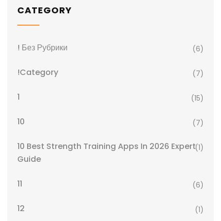
CATEGORY
! Без Рубрики
(6)
!Category
(7)
1
(15)
10
(7)
10 Best Strength Training Apps In 2026 Expert
(1)
Guide
11
(6)
12
(1)