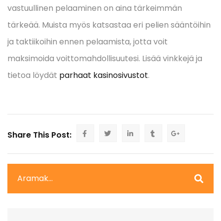
vastuullinen pelaaminen on aina tärkeimmän
tärkeää. Muista myös katsastaa eri pelien sääntöihin
ja taktiikoihin ennen pelaamista, jotta voit
maksimoida voittomahdollisuutesi. Lisää vinkkejä ja
tietoa löydät
parhaat kasinosivustot
.
Share This Post: