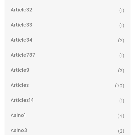
Article32
(1)
Article33
(1)
Article34
(2)
Article787
(1)
Article9
(3)
Articles
(70)
Articles14
(1)
Asino1
(4)
Asino3
(2)