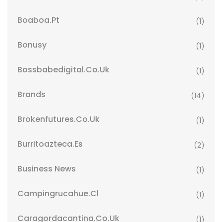
Boaboa.pt
(1)
Bonusy
(1)
Bossbabedigital.co.uk
(1)
Brands
(14)
Brokenfutures.co.uk
(1)
Burritoazteca.es
(2)
Business News
(1)
Campingrucahue.cl
(1)
Caragordacantina.co.uk
(1)