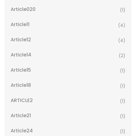
Article020
(1)
Article11
(4)
Article12
(4)
Article14
(2)
Article15
(1)
Article18
(1)
ARTICLE2
(1)
Article21
(1)
Article24
(1)