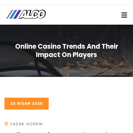
Online Casino Trends And Their
Impact On Players
23 NISAN 2026
YAZAR: HODEIN