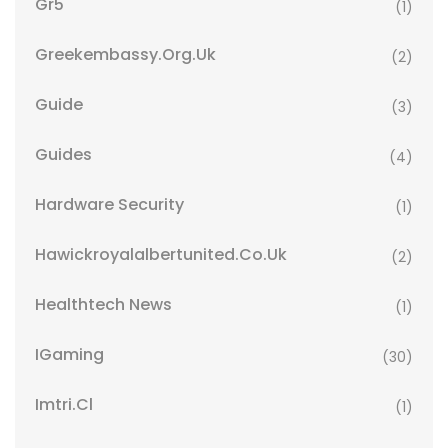
Gr5
(1)
Greekembassy.org.uk
(2)
Guide
(3)
Guides
(4)
Hardware Security
(1)
Hawickroyalalbertunited.co.uk
(2)
Healthtech News
(1)
IGaming
(30)
Imtri.cl
(1)