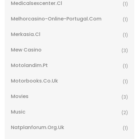
Medicalsexcenter.cl
(1)
Melhorcasino-Online-Portugal.com
(1)
Merkasia.cl
(1)
Mew Casino
(3)
Motolandim.pt
(1)
Motorbooks.co.uk
(1)
Movies
(3)
Music
(2)
Natplanforum.org.uk
(1)