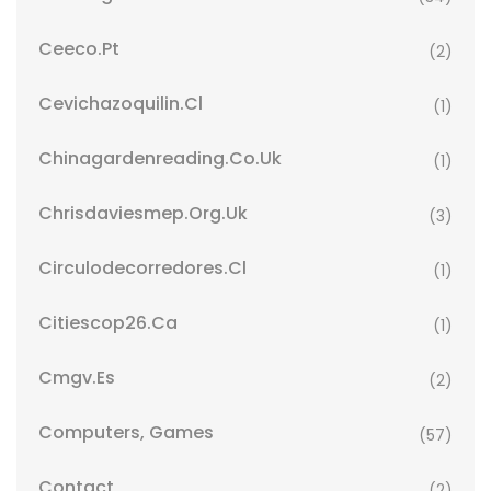
Ceeco.pt
(2)
Cevichazoquilin.cl
(1)
Chinagardenreading.co.uk
(1)
Chrisdaviesmep.org.uk
(3)
Circulodecorredores.cl
(1)
Citiescop26.ca
(1)
Cmgv.es
(2)
Computers, Games
(57)
Contact
(2)