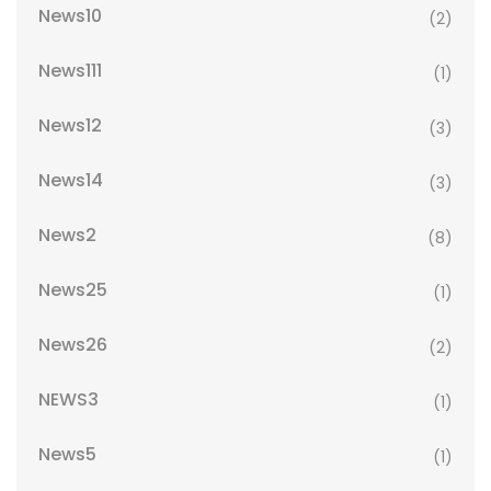
News10
(2)
News111
(1)
News12
(3)
News14
(3)
News2
(8)
News25
(1)
News26
(2)
NEWS3
(1)
News5
(1)