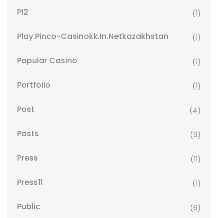
Pl2
(1)
Play.pinco-Casinokk.in.netkazakhstan
(1)
Popular Casino
(1)
Portfolio
(1)
Post
(4)
Posts
(9)
Press
(11)
Press11
(1)
Public
(6)