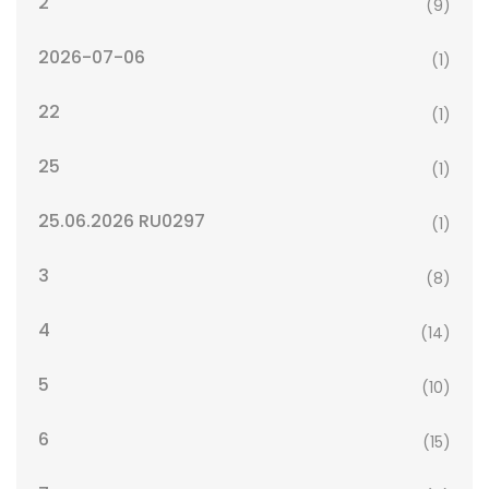
2
(9)
2026-07-06
(1)
22
(1)
25
(1)
25.06.2026 RU0297
(1)
3
(8)
4
(14)
5
(10)
6
(15)