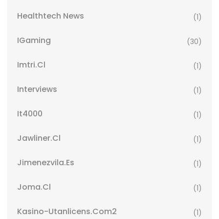
Healthtech News
(1)
IGaming
(30)
Imtri.cl
(1)
Interviews
(1)
It4000
(1)
Jawliner.cl
(1)
Jimenezvila.es
(1)
Joma.cl
(1)
Kasino-Utanlicens.com2
(1)