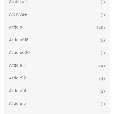
Archive11
(1)
Archivee
(1)
Article
(49)
Article018
(2)
Article020
(1)
Article11
(4)
Article12
(4)
Article14
(2)
Article15
(1)