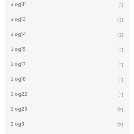
Blog111
(1)
Blog13
(3)
Blog14
(2)
Blog15
(1)
Blog17
(1)
Blog18
(1)
Blog22
(1)
Blog23
(3)
Blog3
(3)