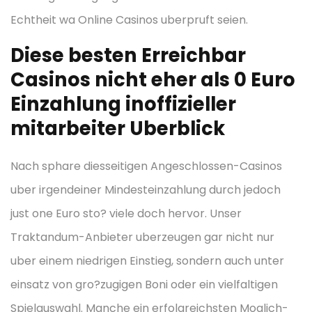
Echtheit wa Online Casinos uberpruft seien.
Diese besten Erreichbar
Casinos nicht eher als 0 Euro
Einzahlung inoffizieller
mitarbeiter Uberblick
Nach sphare diesseitigen Angeschlossen-Casinos
uber irgendeiner Mindesteinzahlung durch jedoch
just one Euro sto? viele doch hervor. Unser
Traktandum-Anbieter uberzeugen gar nicht nur
uber einem niedrigen Einstieg, sondern auch unter
einsatz von gro?zugigen Boni oder ein vielfaltigen
Spielauswahl. Manche ein erfolgreichsten Moglich-