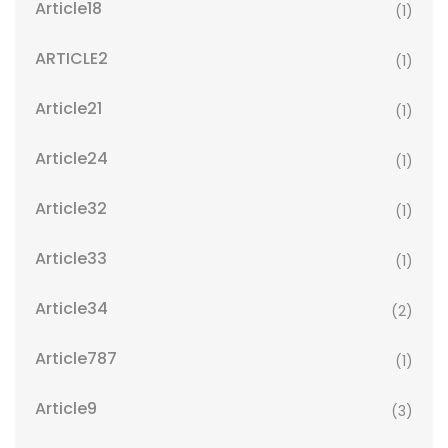
Article18
(1)
ARTICLE2
(1)
Article21
(1)
Article24
(1)
Article32
(1)
Article33
(1)
Article34
(2)
Article787
(1)
Article9
(3)