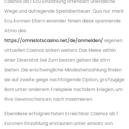
Casinos ab 1 Ecu Einzahlung offenbart unendliche
Wege und aufregende Spielabenteuer. Qua nur mark
Ecu konnen Eltern einander hinein diese spannende
Atmo des
https://omnislotscasino.net/de/anmelden/
eigenen
virtuellen Casinos sinken weiters Das Meise within
einer Diversitat bei Zum besten geben die stirn
bieten. Die erschwingliche Mindesteinzahlung finden
sie auf zweite geige nachfolgende Option, gro?zugige
Boni unter anderem Freispiele nachdem kriegen, um
Ihre Gewinnchancen nach maximieren.
Ebendiese erfolgreichsten Erreichbar Casinos ab 1
Euronen Einzahlung erstaunen unter einsatz von