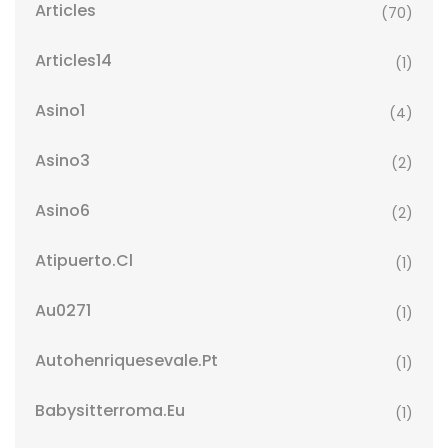
Articles
(70)
Articles14
(1)
Asino1
(4)
Asino3
(2)
Asino6
(2)
Atipuerto.cl
(1)
Au0271
(1)
Autohenriquesevale.pt
(1)
Babysitterroma.eu
(1)