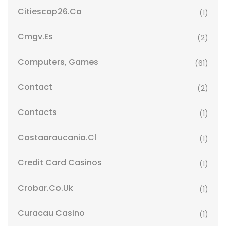
Citiescop26.ca
(1)
Cmgv.es
(2)
Computers, Games
(61)
Contact
(2)
Contacts
(1)
Costaaraucania.cl
(1)
Credit Card Casinos
(1)
Crobar.co.uk
(1)
Curacau Casino
(1)