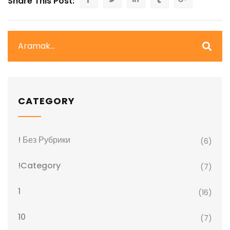
Share This Post:
CATEGORY
! Без Рубрики
(6)
!Category
(7)
1
(16)
10
(7)