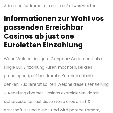
Adressen fur immer ein auge auf etwas werfen.
Informationen zur Wahl vos
passenden Erreichbar
Casinos ab just one
Euroletten Einzahlung
Wenn Welche das gute Gangbar-Casino erst als a
single Eur Einzahlung kuren mochten, sei dies
grundlegend, auf bestimmte Kriterien dahinter
denken. Zuallererst sollten Welche diese Lizenzierung
& Regelung diverses Casinos examinieren, damit
sicherzustellen, auf diese weise eres ernst &
ernsthaft ist und bleibt. Und wird parece ratsam,