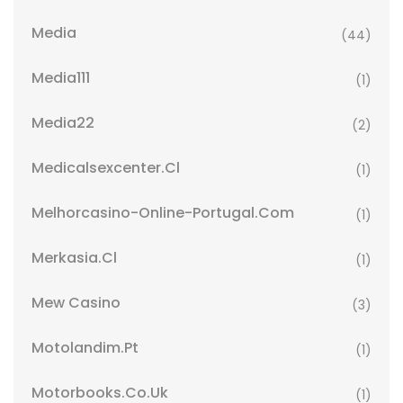
Media
(44)
Media111
(1)
Media22
(2)
Medicalsexcenter.cl
(1)
Melhorcasino-Online-Portugal.com
(1)
Merkasia.cl
(1)
Mew Casino
(3)
Motolandim.pt
(1)
Motorbooks.co.uk
(1)