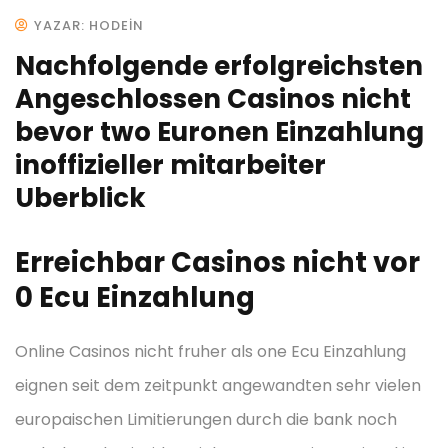
YAZAR: HODEIN
Nachfolgende erfolgreichsten
Angeschlossen Casinos nicht
bevor two Euronen Einzahlung
inoffizieller mitarbeiter
Uberblick
Erreichbar Casinos nicht vor
0 Ecu Einzahlung
Online Casinos nicht fruher als one Ecu Einzahlung
eignen seit dem zeitpunkt angewandten sehr vielen
europaischen Limitierungen durch die bank noch