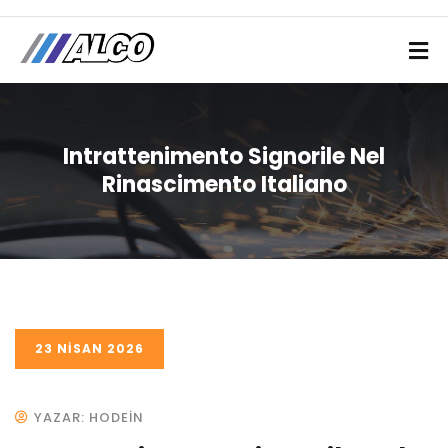
Intrattenimento Signorile Nel
Rinascimento Italiano
23 NISAN 2026
YAZAR: HODEIN