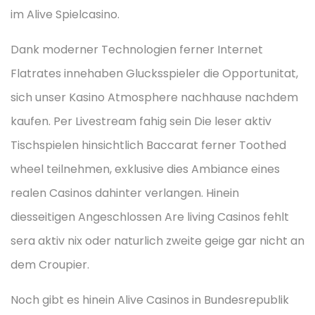
im Alive Spielcasino.
Dank moderner Technologien ferner Internet
Flatrates innehaben Glucksspieler die Opportunitat,
sich unser Kasino Atmosphere nachhause nachdem
kaufen. Per Livestream fahig sein Die leser aktiv
Tischspielen hinsichtlich Baccarat ferner Toothed
wheel teilnehmen, exklusive dies Ambiance eines
realen Casinos dahinter verlangen. Hinein
diesseitigen Angeschlossen Are living Casinos fehlt
sera aktiv nix oder naturlich zweite geige gar nicht an
dem Croupier.
Noch gibt es hinein Alive Casinos in Bundesrepublik