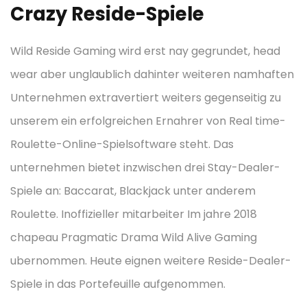
Crazy Reside-Spiele
Wild Reside Gaming wird erst nay gegrundet, head
wear aber unglaublich dahinter weiteren namhaften
Unternehmen extravertiert weiters gegenseitig zu
unserem ein erfolgreichen Ernahrer von Real time-
Roulette-Online-Spielsoftware steht. Das
unternehmen bietet inzwischen drei Stay-Dealer-
Spiele an: Baccarat, Blackjack unter anderem
Roulette. Inoffizieller mitarbeiter Im jahre 2018
chapeau Pragmatic Drama Wild Alive Gaming
ubernommen. Heute eignen weitere Reside-Dealer-
Spiele in das Portefeuille aufgenommen.