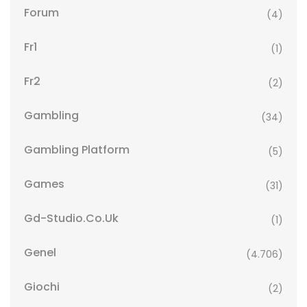
Forum
(4)
Fr1
(1)
Fr2
(2)
Gambling
(34)
Gambling Platform
(5)
Games
(31)
Gd-Studio.co.uk
(1)
Genel
(4.706)
Giochi
(2)