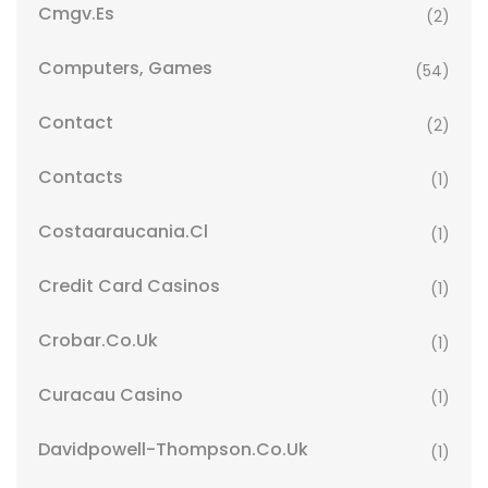
Cmgv.es
(2)
Computers, Games
(54)
Contact
(2)
Contacts
(1)
Costaaraucania.cl
(1)
Credit Card Casinos
(1)
Crobar.co.uk
(1)
Curacau Casino
(1)
Davidpowell-Thompson.co.uk
(1)