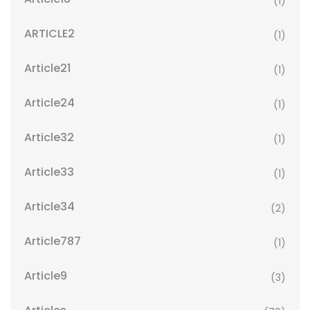
(1)
ARTICLE2
(1)
Article21
(1)
Article24
(1)
Article32
(1)
Article33
(1)
Article34
(2)
Article787
(1)
Article9
(3)