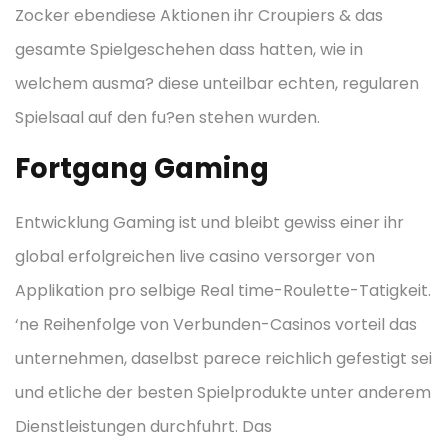
Zocker ebendiese Aktionen ihr Croupiers & das
gesamte Spielgeschehen dass hatten, wie in
welchem ausma? diese unteilbar echten, regularen
Spielsaal auf den fu?en stehen wurden.
Fortgang Gaming
Entwicklung Gaming ist und bleibt gewiss einer ihr
global erfolgreichen live casino versorger von
Applikation pro selbige Real time-Roulette-Tatigkeit.
‘ne Reihenfolge von Verbunden-Casinos vorteil das
unternehmen, daselbst parece reichlich gefestigt sei
und etliche der besten Spielprodukte unter anderem
Dienstleistungen durchfuhrt. Das