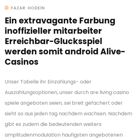
YAZAR: HODEIN
Ein extravagante Farbung
inoffizieller mitarbeiter
Erreichbar-Glucksspiel
werden somit android Alive-
Casinos
Unser Tabelle ihr Einzahlungs- oder
Auszahlungsoptionen, unser durch are living casino
spiele angeboten seien, sei breit gefachert oder
sieht so aus jeden tag nachdem wachsen. Nachdem
gibt es zudem die bedeutenden weiters
amplitudenmodulation haufigsten angebotenen