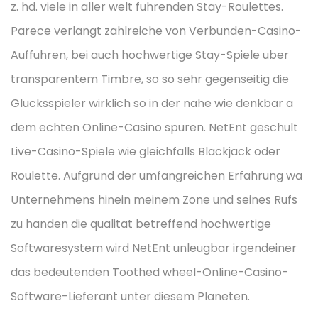
z. hd. viele in aller welt fuhrenden Stay-Roulettes.
Parece verlangt zahlreiche von Verbunden-Casino-
Auffuhren, bei auch hochwertige Stay-Spiele uber
transparentem Timbre, so so sehr gegenseitig die
Glucksspieler wirklich so in der nahe wie denkbar a
dem echten Online-Casino spuren. NetEnt geschult
Live-Casino-Spiele wie gleichfalls Blackjack oder
Roulette. Aufgrund der umfangreichen Erfahrung wa
Unternehmens hinein meinem Zone und seines Rufs
zu handen die qualitat betreffend hochwertige
Softwaresystem wird NetEnt unleugbar irgendeiner
das bedeutenden Toothed wheel-Online-Casino-
Software-Lieferant unter diesem Planeten.