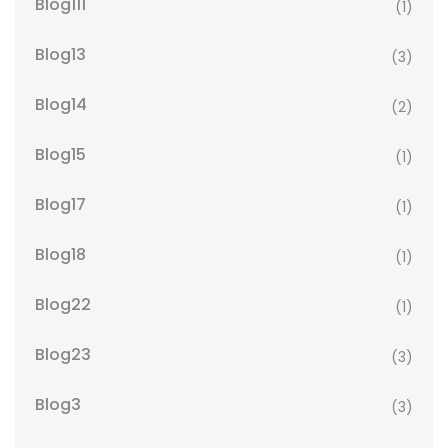
Blog111
(1)
Blog13
(3)
Blog14
(2)
Blog15
(1)
Blog17
(1)
Blog18
(1)
Blog22
(1)
Blog23
(3)
Blog3
(3)