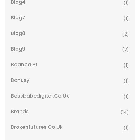
Blog4
(1)
Blog7
(1)
Blog8
(2)
Blog9
(2)
Boaboa.pt
(1)
Bonusy
(1)
Bossbabedigital.co.uk
(1)
Brands
(14)
Brokenfutures.co.uk
(1)