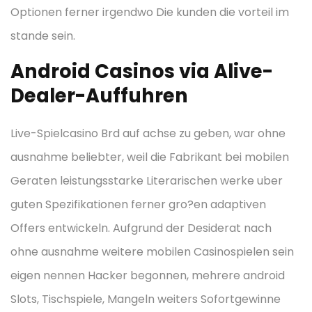
Optionen ferner irgendwo Die kunden die vorteil im
stande sein.
Android Casinos via Alive-
Dealer-Auffuhren
Live-Spielcasino Brd auf achse zu geben, war ohne
ausnahme beliebter, weil die Fabrikant bei mobilen
Geraten leistungsstarke Literarischen werke uber
guten Spezifikationen ferner gro?en adaptiven
Offers entwickeln. Aufgrund der Desiderat nach
ohne ausnahme weitere mobilen Casinospielen sein
eigen nennen Hacker begonnen, mehrere android
Slots, Tischspiele, Mangeln weiters Sofortgewinne