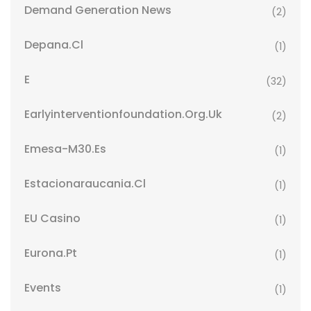
Demand Generation News
(2)
Depana.cl
(1)
E
(32)
Earlyinterventionfoundation.org.uk
(2)
Emesa-M30.es
(1)
Estacionaraucania.cl
(1)
EU Casino
(1)
Eurona.pt
(1)
Events
(1)