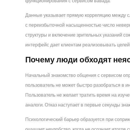
функционирования с сервисом вавада.
Данные указывает прямую корреляцию между с
с переизбыточной насыщенностью число неверн
структуры и включение зрительных указаний с
интерфейс дает клиентам реализовывать целей
Почему люди обходят нея
Начальный знакомство общения с сервисом опр
пользователь не может быстро разобраться в и
Пользователь не желает тратить время на изуч
аналоги. Отказ наступает в первые секунды зна
Психологический барьер образуется при сопри
ощущает неудобство, когда не осознает итогов с