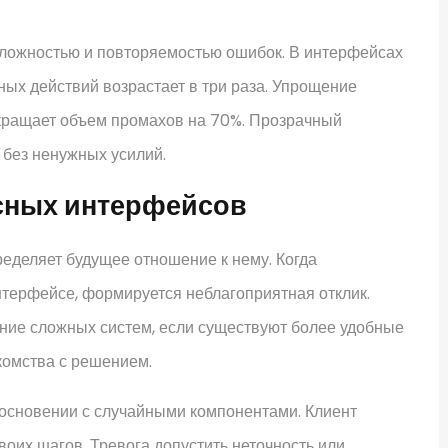
ложностью и повторяемостью ошибок. В интерфейсах
ых действий возрастает в три раза. Упрощение
окращает объем промахов на 70%. Прозрачный
 без ненужных усилий.
сных интерфейсов
еделяет будущее отношение к нему. Когда
нтерфейсе, формируется неблагоприятная отклик.
ение сложных систем, если существуют более удобные
комства с решением.
косновении с случайными компонентами. Клиент
воих шагов. Тревога допустить неточность или