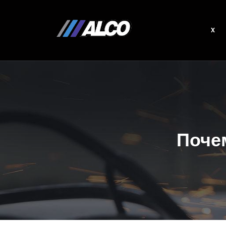
x
Поче