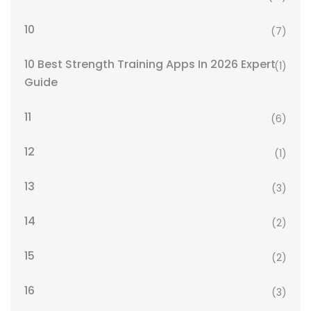
10
(7)
10 Best Strength Training Apps In 2026 Expert
(1)
Guide
11
(6)
12
(1)
13
(3)
14
(2)
15
(2)
16
(3)