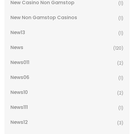
New Casino Non Gamstop
(1)
New Non Gamstop Casinos
(1)
New13
(1)
News
(120)
News011
(2)
News06
(1)
News10
(2)
News111
(1)
News12
(3)