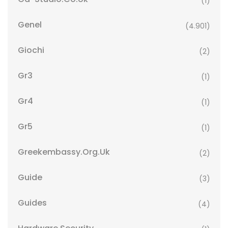
(1)
Genel
(4.901)
Giochi
(2)
Gr3
(1)
Gr4
(1)
Gr5
(1)
Greekembassy.org.uk
(2)
Guide
(3)
Guides
(4)