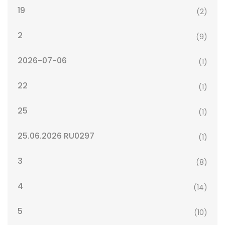
19
(2)
2
(9)
2026-07-06
(1)
22
(1)
25
(1)
25.06.2026 RU0297
(1)
3
(8)
4
(14)
5
(10)