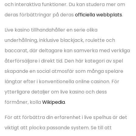
och interaktiva funktioner. Du kan studera mer om
deras förbättringar på deras
officiella webbplats
.
Live kasino tillhandahåller en serie olika
underhållning, inklusive blackjack, roulette och
baccarat, där deltagare kan samverka med verkliga
återförsäljare i direkt tid. Den här kategori av spel
skapande en social atmosfär som många spelare
längtar efter i konventionella online casinon. För
ytterligare detaljer om live kasino och dess
förmåner, kolla
Wikipedia
.
För att förbättra din erfarenhet i live spelhus är det
viktigt att plocka passande system. Se till att