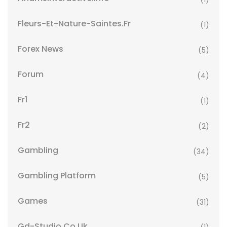
Fleurs-Et-Nature-Saintes.fr
(1)
Forex News
(5)
Forum
(4)
Fr1
(1)
Fr2
(2)
Gambling
(34)
Gambling Platform
(5)
Games
(31)
Gd-Studio.co.uk