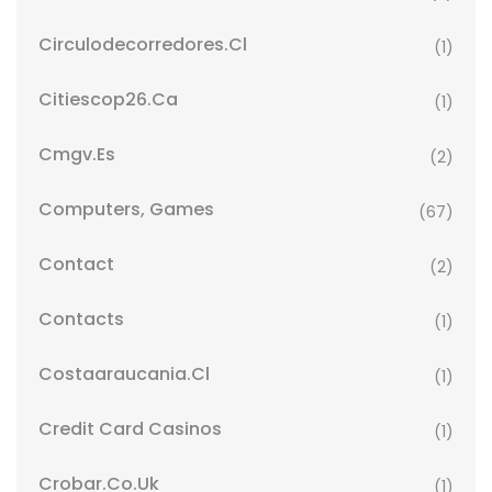
Circulodecorredores.cl
(1)
Citiescop26.ca
(1)
Cmgv.es
(2)
Computers, Games
(67)
Contact
(2)
Contacts
(1)
Costaaraucania.cl
(1)
Credit Card Casinos
(1)
Crobar.co.uk
(1)