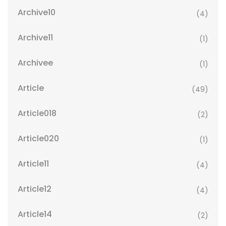
Archive10
(4)
Archive11
(1)
Archivee
(1)
Article
(49)
Article018
(2)
Article020
(1)
Article11
(4)
Article12
(4)
Article14
(2)