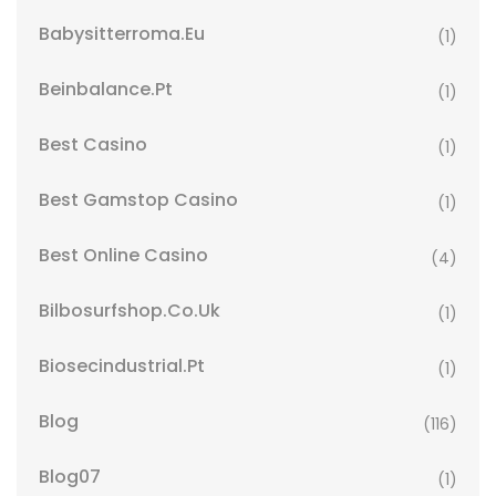
Babysitterroma.eu
(1)
Beinbalance.pt
(1)
Best Casino
(1)
Best Gamstop Casino
(1)
Best Online Casino
(4)
Bilbosurfshop.co.uk
(1)
Biosecindustrial.pt
(1)
Blog
(116)
Blog07
(1)