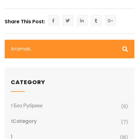
Share This Post:
CATEGORY
! Без Рубрики
(6)
!Category
(7)
1
(16)