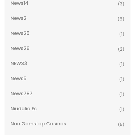
News14
(3)
News2
(8)
News25
(1)
News26
(2)
NEWS3
(1)
News5
(1)
News787
(1)
Niudalia.es
(1)
Non Gamstop Casinos
(5)