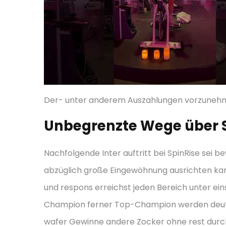
Der- unter anderem Auszahlungen vorzuneh
Unbegrenzte Wege über S
Nachfolgende Inter auftritt bei SpinRise sei 
abzüglich große Eingewöhnung ausrichten kanns
und respons erreichst jeden Bereich unter ein
Champion ferner Top-Champion werden deutlic
wafer Gewinne andere Zocker ohne rest durch