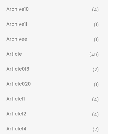
Archive10
(4)
Archive11
(1)
Archivee
(1)
Article
(49)
Article018
(2)
Article020
(1)
Article11
(4)
Article12
(4)
Article14
(2)