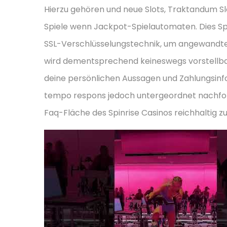
Hierzu gehören und neue Slots, Traktandum Sl
Spiele wenn Jackpot-Spielautomaten. Dies Sp
SSL-Verschlüsselungstechnik, um angewandten
wird dementsprechend keineswegs vorstellba
deine persönlichen Aussagen und Zahlungsinf
tempo respons jedoch untergeordnet nachfolge
Faq-Fläche des Spinrise Casinos reichhaltig zu