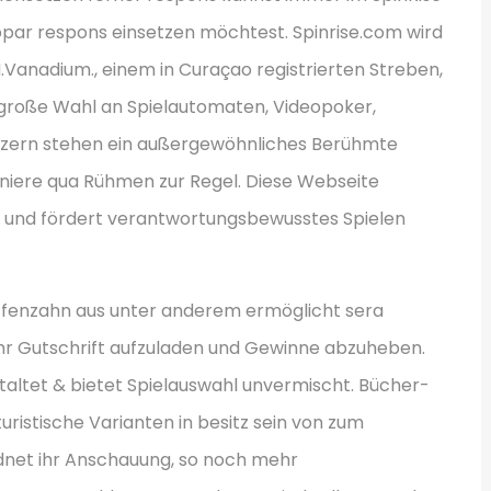
ppar respons einsetzen möchtest.
Spinrise.com wird
.Vanadium., einem in Curaçao registrierten Streben,
ie große Wahl an Spielautomaten, Videopoker,
Nutzern stehen ein außergewöhnliches Berühmte
rniere qua Rühmen zur Regel. Diese Webseite
g und fördert verantwortungsbewusstes Spielen
Affenzahn aus unter anderem ermöglicht sera
 Ihr Gutschrift aufzuladen und Gewinne abzuheben.
staltet & bietet Spielauswahl unvermischt. Bücher-
turistische Varianten in besitz sein von zum
rdnet ihr Anschauung, so noch mehr