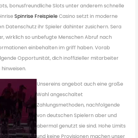
ots, bonusfreundliche Slots unter anderem schnelle
inrise
Spinrise Freispiele
Casino setzt in moderne
 Datenschutz ihr Spieler dahinter zusichern. Sera
r, wirklich so unbefugte Menschen Abruf nach
ormationen einbehalten im griff haben. Vorab
nde Opportunität, dich inoffizieller mitarbeiter
 hinweisen.
Unsereins angebot auch eine große
Wahl angeschaltet
Zahlungsmethoden, nachfolgende
von deutschen Spielern aber und
abermal genutzt sie sind. Hohe Limits
und keine Provisionen machen unser