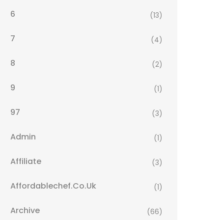
6
(13)
7
(4)
8
(2)
9
(1)
97
(3)
Admin
(1)
Affiliate
(3)
Affordablechef.co.uk
(1)
Archive
(66)