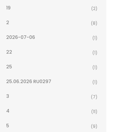
19
(2)
2
(8)
2026-07-06
(1)
22
(1)
25
(1)
25.06.2026 RU0297
(1)
3
(7)
4
(11)
5
(9)