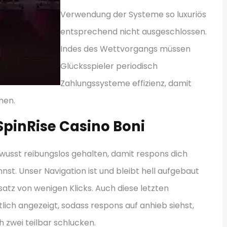
Verwendung der Systeme so luxuriös
entsprechend nicht ausgeschlossen.
Indes des Wettvorgangs müssen
Glücksspieler periodisch
Zahlungssysteme effizienz, damit
men.
pinRise Casino Boni
bewusst reibungslos gehalten, damit respons dich
t. Unser Navigation ist und bleibt hell aufgebaut
satz von wenigen Klicks. Auch diese letzten
h angezeigt, sodass respons auf anhieb siehst,
 zwei teilbar schlucken.