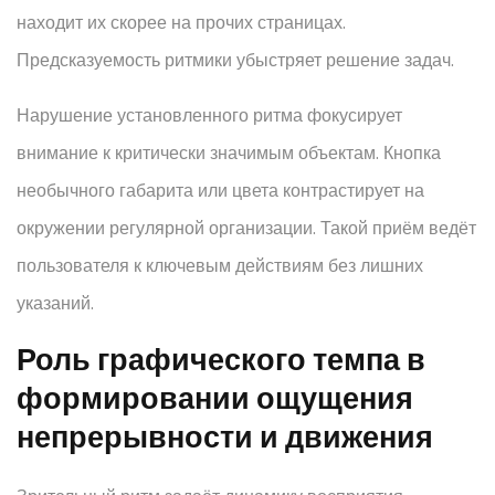
находит их скорее на прочих страницах.
Предсказуемость ритмики убыстряет решение задач.
Нарушение установленного ритма фокусирует
внимание к критически значимым объектам. Кнопка
необычного габарита или цвета контрастирует на
окружении регулярной организации. Такой приём ведёт
пользователя к ключевым действиям без лишних
указаний.
Роль графического темпа в
формировании ощущения
непрерывности и движения