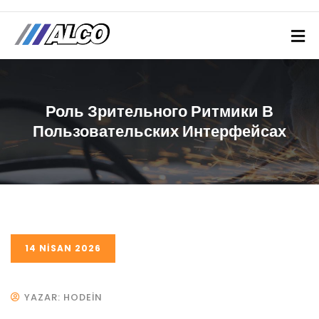
Роль Зрительного Ритмики В
Пользовательских Интерфейсах
14 NISAN 2026
YAZAR: HODEIN