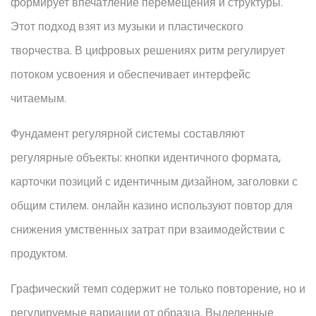
формирует впечатление перемещения и структуры.
Этот подход взят из музыки и пластического
творчества. В цифровых решениях ритм регулирует
потоком усвоения и обеспечивает интерфейс
читаемым.
Фундамент регулярной системы составляют
регулярные объекты: кнопки идентичного формата,
карточки позиций с идентичным дизайном, заголовки с
общим стилем. онлайн казино используют повтор для
снижения умственных затрат при взаимодействии с
продуктом.
Графический темп содержит не только повторение, но и
регулируемые вариации от образца. Выделенные