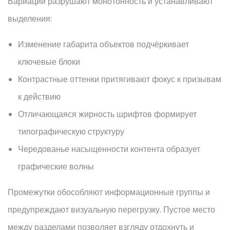
Вариации разрушают монотонность и устанавливают
выделения:
Изменение габарита объектов подчёркивает
ключевые блоки
Контрастные оттенки притягивают фокус к призывам
к действию
Отличающаяся жирность шрифтов формирует
типографическую структуру
Чередованье насыщенности контента образует
графические волны
Промежутки обособляют информационные группы и
предупреждают визуальную перегрузку. Пустое место
между разделами позволяет взгляду отдохнуть и