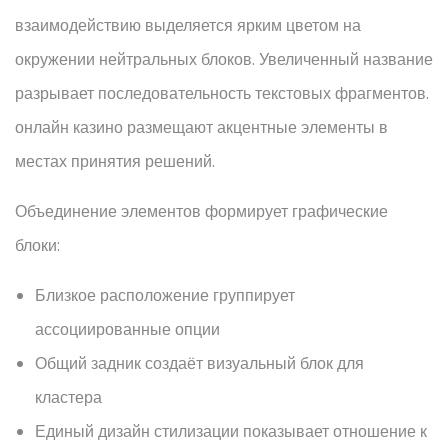
взаимодействию выделяется ярким цветом на
окружении нейтральных блоков. Увеличенный название
разрывает последовательность текстовых фрагментов.
онлайн казино размещают акцентные элементы в
местах принятия решений.
Объединение элементов формирует графические
блоки:
Близкое расположение группирует
ассоциированные опции
Общий задник создаёт визуальный блок для
кластера
Единый дизайн стилизации показывает отношение к