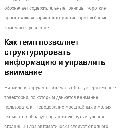
обозначает содержательные границы. Короткие
промежутки ускоряют восприятие, протяжённые
замедляют усвоение.
Как темп позволяет
структурировать
информацию и управлять
внимание
Ритмичная структура объектов образует зрительные
траектории, по которым движется внимание
пользователя. Чередование масштабных и малых
элементов образует органичную путь изучения
страницы. Глаз автоматически следует от одного