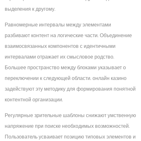
выделения к другому.
Равномерные интервалы между элементами
разбивают контент на логические части. Объединение
взаимосвязанных компонентов с идентичными
интервалами отражает их смысловое родство.
Большее пространство между блоками указывает о
переключении к следующей области. онлайн казино
задействуют эту методику для формирования понятной
контентной организации.
Регулярные зрительные шаблоны снижают умственную
напряжение при поиске необходимых возможностей.
Пользователь усваивает позицию типовых элементов и