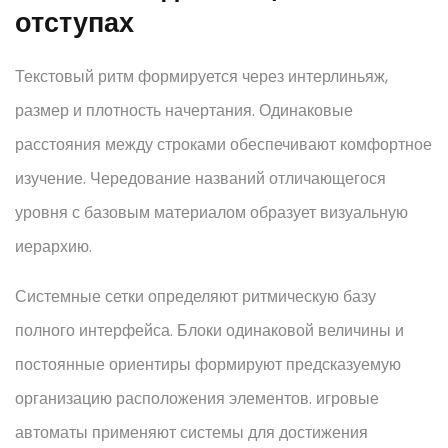
отступах
Текстовый ритм формируется через интерлиньяж,
размер и плотность начертания. Одинаковые
расстояния между строками обеспечивают комфортное
изучение. Чередование названий отличающегося
уровня с базовым материалом образует визуальную
иерархию.
Системные сетки определяют ритмическую базу
полного интерфейса. Блоки одинаковой величины и
постоянные ориентиры формируют предсказуемую
организацию расположения элементов. игровые
автоматы применяют системы для достижения