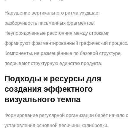
Нарушение вертикального ритма ухудшает
разборчивость письменных фрагментов.
Неупорядоченные расстояния между строками
формируют фрагментированный графический процесс.
Компоненты, не размещённые по базовой структуре,
подрывают структурную единство продукта.
Подходы и ресурсы для
создания эффектного
визуального темпа
Формирование регулярной организации берёт начало с
установления основной величины калибровки.