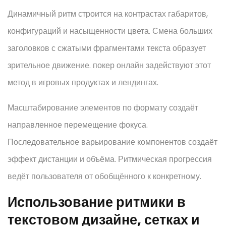
Динамичный ритм строится на контрастах габаритов,
конфигураций и насыщенности цвета. Смена больших
заголовков с сжатыми фрагментами текста образует
зрительное движение. покер онлайн задействуют этот
метод в игровых продуктах и лендингах.
Масштабирование элементов по формату создаёт
направленное перемещение фокуса.
Последовательное варьирование компонентов создаёт
эффект дистанции и объёма. Ритмическая прогрессия
ведёт пользователя от обобщённого к конкретному.
Использование ритмики в
текстовом дизайне, сетках и