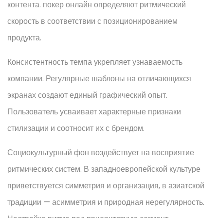
контента. покер онлайн определяют ритмический
скорость в соответствии с позиционированием
продукта.
Консистентность темпа укрепляет узнаваемость
компании. Регулярные шаблоны на отличающихся
экранах создают единый графический опыт.
Пользователь усваивает характерные признаки
стилизации и соотносит их с брендом.
Социокультурный фон воздействует на восприятие
ритмических систем. В западноевропейской культуре
приветствуется симметрия и организация, в азиатской
традиции — асимметрия и природная нерегулярность.