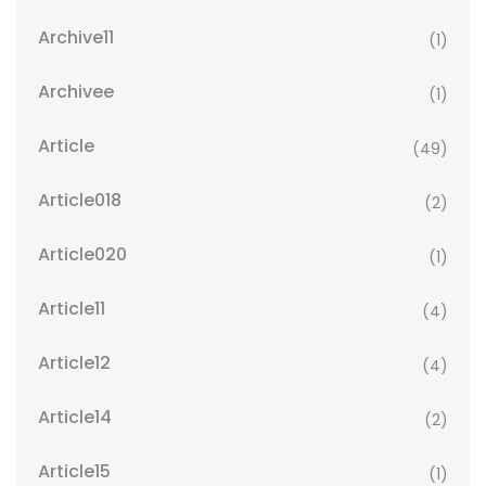
Archive11
(1)
Archivee
(1)
Article
(49)
Article018
(2)
Article020
(1)
Article11
(4)
Article12
(4)
Article14
(2)
Article15
(1)