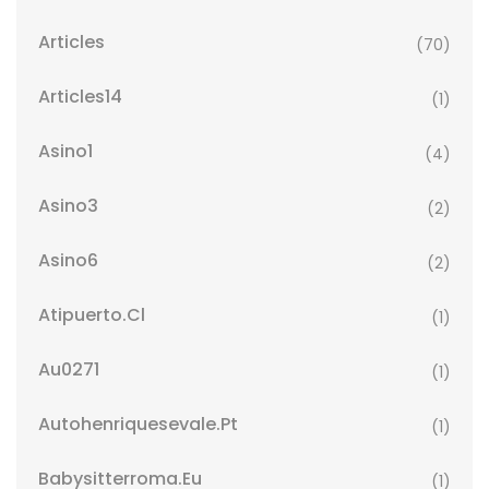
Articles
(70)
Articles14
(1)
Asino1
(4)
Asino3
(2)
Asino6
(2)
Atipuerto.cl
(1)
Au0271
(1)
Autohenriquesevale.pt
(1)
Babysitterroma.eu
(1)