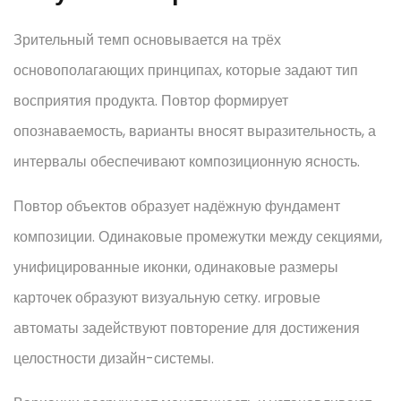
Зрительный темп основывается на трёх
основополагающих принципах, которые задают тип
восприятия продукта. Повтор формирует
опознаваемость, варианты вносят выразительность, а
интервалы обеспечивают композиционную ясность.
Повтор объектов образует надёжную фундамент
композиции. Одинаковые промежутки между секциями,
унифицированные иконки, одинаковые размеры
карточек образуют визуальную сетку. игровые
автоматы задействуют повторение для достижения
целостности дизайн-системы.